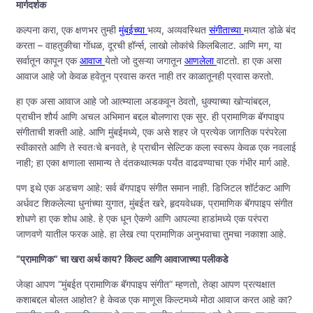
मार्गदर्शक
कल्पना करा, एक क्षणभर तुम्ही
मुंबईच्या
भव्य, अव्यवस्थित
संगीताच्या
मध्यात डोळे बंद
करता – वाहतुकीचा गोंधळ, दूरची हॉर्न्स, लाखो लोकांचे किलबिलाट. आणि मग, या
सर्वातून कापून एक
आवाज
येतो जो दुसऱ्या जगातून
आणलेला
वाटतो. हा एक असा
आवाज आहे जो केवळ हवेतून प्रवास करत नाही तर काळातूनही प्रवास करतो.
हा एक असा आवाज आहे जो आत्म्याला अडकवून ठेवतो, धुक्याच्या खोऱ्यांबद्दल,
प्राचीन शौर्य आणि अचल अभिमान बद्दल बोलणारा एक सुर. ही प्रामाणिक बॅगपाइप
संगीताची शक्ती आहे. आणि मुंबईमध्ये, एक असे शहर जे प्रत्येक जागतिक परंपरेला
स्वीकारते आणि ते स्वतःचे बनवते, हे प्राचीन सेल्टिक कला स्वरूप केवळ एक नवलाई
नाही; हा एका क्षणाला सामान्य ते दंतकथात्मक पर्यंत वाढवण्याचा एक गंभीर मार्ग आहे.
पण इथे एक अडचण आहे: सर्व बॅगपाइप संगीत समान नाही. डिजिटल शॉर्टकट आणि
अर्धवट शिकलेल्या धुनांच्या युगात, मुंबईत खरे, हृदयवेधक, प्रामाणिक बॅगपाइप संगीत
शोधणे हा एक शोध आहे. हे एक धून ऐकणे आणि आपल्या हाडांमध्ये एक परंपरा
जाणवणे यातील फरक आहे. हा लेख त्या प्रामाणिक अनुभवाचा तुमचा नकाशा आहे.
“प्रामाणिक” चा खरा अर्थ काय? किल्ट आणि आवाजाच्या पलीकडे
जेव्हा आपण “मुंबईत प्रामाणिक बॅगपाइप संगीत” म्हणतो, तेव्हा आपण प्रत्यक्षात
कशाबद्दल बोलत आहोत? हे केवळ एक माणूस किल्टमध्ये मोठा आवाज करत आहे का?