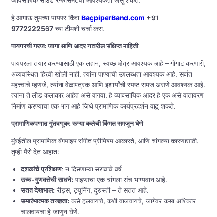
व्यावसायिक साउंड रेन्फोर्समेंटची आवश्यकता असू शकते.
हे आगाऊ तुमच्या पायपर किंवा
BagpiperBand.com
+91
9772222567
च्या टीमशी चर्चा करा.
पायपरची गरज: जागा आणि आदर यावरील संक्षिप्त माहिती
पायपरला तयार करण्यासाठी एक लहान, स्वच्छ क्षेत्र आवश्यक आहे – गोंगाट करणारी,
अव्यवस्थित हिरवी खोली नाही. त्यांना पाण्याची उपलब्धता आवश्यक आहे. सर्वात
महत्त्वाचे म्हणजे, त्यांना वेळापत्रक आणि इशार्यांची स्पष्ट समज असणे आवश्यक आहे.
त्यांना ते लीड कलाकार आहेत असे वागवा. हे व्यावसायिक आदर हे एक असे वातावरण
निर्माण करण्याचा एक भाग आहे जिथे प्रामाणिक कार्यप्रदर्शन वाढू शकते.
प्रामाणिकपणात गुंतवणूक: खऱ्या कलेची किंमत समजून घेणे
मुंबईतील प्रामाणिक बॅगपाइप संगीत प्रीमियम आकारते, आणि चांगल्या कारणासाठी.
तुम्ही पैसे देत आहात:
दशकांचे प्रशिक्षण:
न दिसणाऱ्या सरावाचे वर्ष.
उच्च-गुणवत्तेची साधने:
पाइप्सचा एक चांगला संच भाग्यवान आहे.
सतत देखभाल:
रीड्स, ट्यूनिंग, दुरुस्ती – ते सतत आहे.
समारंभात्मक तज्ज्ञता:
कसे हलवायचे, कधी वाजवायचे, जागेवर कसा अधिकार
चालवायचा हे जाणून घेणे.