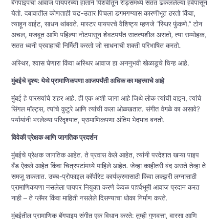
बॅगपाइपचा आवाज पायपरच्या हाताने पिशवीतून रीड्समध्ये सतत ढकललेल्या हवेपासून
येतो. दबावातील कोणताही चढ-उतार पिचला डगमगण्यास कारणीभूत ठरतो किंवा,
त्याहून वाईट, साधन थांबवते. मास्टर पायपरचे वैशिष्ट्य म्हणजे “स्थिर फुंकणे.” टोन
अचल, मजबूत आणि पहिल्या नोटपासून शेवटपर्यंत सातत्यशील असतो, त्या सम्मोहक,
सतत ध्वनी प्रवाहाची निर्मिती करतो जो साधनाची शक्ती परिभाषित करतो.
अस्थिर, श्वास घेणारा किंवा अस्थिर आवाज हा अननुभवी खेळाडूचे चिन्ह आहे.
मुंबईचे दृश्य: येथे प्रामाणिकपणा आजपर्यंती अधिक का महत्त्वाचे आहे
मुंबई हे पारख्यांचे शहर आहे. ही एक अशी जागा आहे जिथे लोक त्यांची वाइन, त्यांचे
सिंगल मॉल्ट्स, त्यांचे कुटुरे आणि त्यांची कला ओळखतात. संगीत वेगळे का असावे?
पर्यायांनी भरलेल्या परिदृश्यात, प्रामाणिकपणा अंतिम भेदभाव बनतो.
विवेकी प्रेक्षक आणि जागतिक प्रदर्शन
मुंबईचे प्रेक्षक जागतिक आहेत. ते प्रवास केले आहेत, त्यांनी परदेशात खऱ्या पाइप
बँड ऐकले आहेत किंवा चित्रपटांमध्ये पाहिले आहेत. जेव्हा काहीतरी बंद असते तेव्हा ते
समजू शकतात. उच्च-प्रोफाइल कॉर्पोरेट कार्यक्रमासाठी किंवा लक्झरी लग्नासाठी
प्रामाणिकपणा नसलेला पायपर नियुक्त करणे केवळ पार्श्वभूमी आवाज प्रदान करत
नाही – ते ग्लॅमर किंवा माहिती नसलेले दिसण्याचा धोका निर्माण करते.
मुंबईतील प्रामाणिक बॅगपाइप संगीत एक विधान करते: तुम्ही गुणवत्ता, वारसा आणि