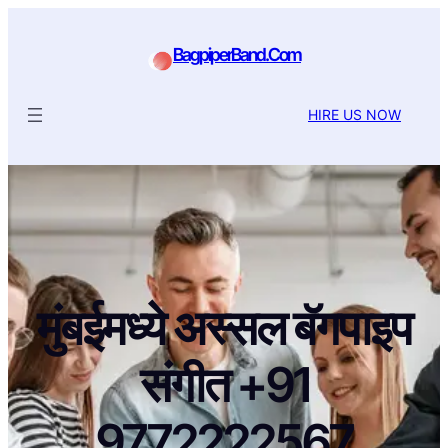
BagpiperBand.Com
HIRE US NOW
मुंबईमध्ये अस्सल बॅगपाइप
संगीत +91
9772222567