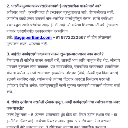
2. भारतीय मूळच्या पायपरसाठी वाजवणे हे अप्रामाणिक मानले जाते का?
अजिबात नाही. प्रामाणिकता ही हस्तकला प्रभुत्वाबद्दल आहे, वंशावळीबद्दल नाही.
जगातील काही उत्तम पायपर्स नॉन-स्कॉटिश पार्श्वभूमीतून येतात. त्यांचे प्रशिक्षण,
वचनबद्धता आणि परंपरेचा आदर ही की आहे. योग्यरित्या शिकण्यासाठी वर्षे गुंतवणारा
पायपर ग्लासगोमधील एकाप्रमाणेच प्रामाणिक
आहे.
BagpiperBand.com
+91 9772222567
ची टीम कौशल्याचे
मूल्यांकन करते, आडनाव नाही.
3. बाहेरील कार्यप्रदर्शनादरम्यान पाऊस सुरू झाल्यास आपण काय करावे?
बॅगपाइप्स ही बाहेरील साधने असली तरी, लाकडी भाग आणि नाजूक रीड थेट, जोरदार
पावसाने नुकसान होऊ शकतात. एक व्यावसायिक, प्रामाणिक पायपरकडे आकस्मिक
योजना असेल. यामध्ये सामान्यत: झाकलेल्या क्षेत्रात (पोर्च, मॅरक्वी एज किंवा घरात)
हलवणे समाविष्ट आहे. त्यांच्याकडे त्यांच्या चँटरवर आर्द्रता नियंत्रण प्रणाली
(“गेटर”) देखील असेल. कार्यक्रमापूर्वी नेहमी तुमच्या पायपरशी पावसाची योजना चर्चा
करा.
4. संगीत प्रशिक्षण नसलेली प्रेक्षक म्हणून, आम्ही कार्यप्रदर्शनाचा सर्वोत्तम कसा आदर
करू शकतो?
फक्त ऐकू नका – ते
जाणवा
. आवाजावर धुंद होऊ द्या. स्थिर ड्रोन लक्षात घ्या – हा
हार्मोनिक अँकर आहे. मार्चच्या स्थिर तालावर तुमचा पाय टॅप करा. रील दरम्यान
पायपरची बोटे उडताना पहा; ते संगीताच्या मागच्या कथा सामायिक करायला