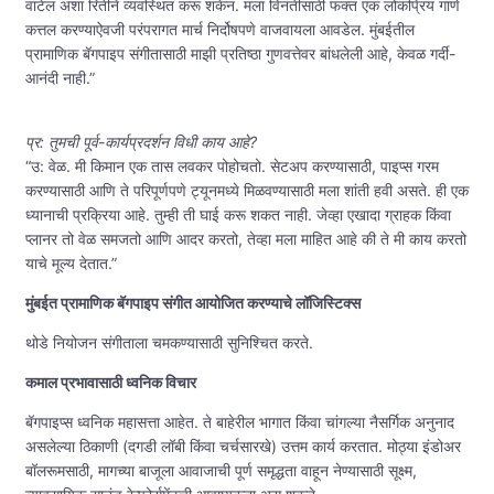
वाटेल अशा रितीने व्यवस्थित करू शकेन. मला विनंतीसाठी फक्त एक लोकप्रिय गाणे
कत्तल करण्याऐवजी परंपरागत मार्च निर्दोषपणे वाजवायला आवडेल. मुंबईतील
प्रामाणिक बॅगपाइप संगीतासाठी माझी प्रतिष्ठा गुणवत्तेवर बांधलेली आहे, केवळ गर्दी-
आनंदी नाही.”
प्र: तुमची पूर्व-कार्यप्रदर्शन विधी काय आहे?
“उ: वेळ. मी किमान एक तास लवकर पोहोचतो. सेटअप करण्यासाठी, पाइप्स गरम
करण्यासाठी आणि ते परिपूर्णपणे ट्यूनमध्ये मिळवण्यासाठी मला शांती हवी असते. ही एक
ध्यानाची प्रक्रिया आहे. तुम्ही ती घाई करू शकत नाही. जेव्हा एखादा ग्राहक किंवा
प्लानर तो वेळ समजतो आणि आदर करतो, तेव्हा मला माहित आहे की ते मी काय करतो
याचे मूल्य देतात.”
मुंबईत प्रामाणिक बॅगपाइप संगीत आयोजित करण्याचे लॉजिस्टिक्स
थोडे नियोजन संगीताला चमकण्यासाठी सुनिश्चित करते.
कमाल प्रभावासाठी ध्वनिक विचार
बॅगपाइप्स ध्वनिक महासत्ता आहेत. ते बाहेरील भागात किंवा चांगल्या नैसर्गिक अनुनाद
असलेल्या ठिकाणी (दगडी लॉबी किंवा चर्चसारखे) उत्तम कार्य करतात. मोठ्या इंडोअर
बॉलरूमसाठी, मागच्या बाजूला आवाजाची पूर्ण समृद्धता वाहून नेण्यासाठी सूक्ष्म,