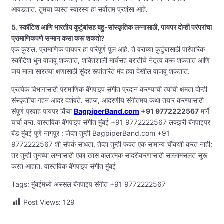
आवडतात. तुमचा व्यस्त स्वारस्य हा सर्वोत्तम प्रशंसा आहे.
5. स्कॉटिश आणि भारतीय कुटुंबांसह बहु-सांस्कृतिक लग्नासाठी, पायपर दोन्ही परंपरांचा
प्रामाणिकपणे सन्मान कसा करू शकतो?
एक कुशल, प्रामाणिक पायपर हा परिपूर्ण पूल आहे. ते वराच्या कुटुंबासाठी पारंपारिक
स्कॉटिश धुन वाजवू शकतात, शक्तिशाली मार्चसह बरातीचे नेतृत्व करू शकतात आणि
जय माला सारख्या क्षणासाठी सुंदर रूपांतरित मंद हवा देखील वाजवू शकतात.
प्रत्येक विभागासाठी प्रामाणिक बॅगपाइप संगीत प्रदान करण्याची त्यांची क्षमता दोन्ही
संस्कृतींचा गहन आदर दर्शवते. सहज, आदरणीय संगीतमय कथा तयार करण्यासाठी
संपूर्ण प्रवाह पायपर किंवा
BagpiperBand.com
+91 9772222567
मार्गे
चर्चा करा. वास्तविक बॅगपाइप संगीत मुंबई +91 9772222567 लक्झरी बॅगपाइपर
बँड मुंबई पुणे नागपूर : जेव्हा तुम्ही BagpiperBand.com +91
9772222567 शी संपर्क साधता, तेव्हा तुम्ही फक्त एक सामान्य चौकशी करत नाही;
तर तुम्ही तुमच्या लग्नासाठी एका खास कलात्मक सादरीकरणासाठी सल्लामसलत सुरू
करत आहात. वास्तविक बॅगपाइप संगीत मुंबई
Tags: मुंबईमध्ये अस्सल बॅगपाइप संगीत +91 9772222567
Post Views:
129