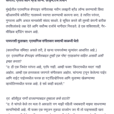
कॉर्पोरेट प्रवेश आणि ब्रँड लॉन्च: उत्कृष्टतेचे विधान
मुंबईतील प्रामाणिक बॅगपाइप संगीतासह नवीन लक्झरी ब्रँड लॉन्च करण्याची किंवा
व्हीआयपींचे कॉर्पोरेट गालामध्ये स्वागत करण्याची कल्पना करा. हे त्वरित परंपरा,
गुणवत्ता आणि अचल मानकांशी संवाद साधते. हे सूचित करते की तुमची कंपनी बारीक
तपशिलांकडे लक्ष देते आणि सर्वोच्च दर्जाचे भागीदार निवडते. हे एक शक्तिशाली, गैर-
मौखिक ब्रँडिंग साधन आहे.
पायपरशी मुलाखत: प्रामाणिक संगीतकार कशाची काळजी घेतो
(काल्पनिक संमिश्र असले तरी, हे खऱ्या पायपर्सच्या मूल्यांवर आधारित आहे.)
प्र: प्रामाणिक बॅगपाइप संगीताबद्दल तुम्ही एक गोष्ट ग्राहकांना माहित असावी अशी
इच्छा करता?
“उ: ही एक जिवंत परंपरा आहे, प्रॉप नाही. आम्ही फक्त ‘किल्टमधील मदत’ नाही
आहोत. आम्ही एक हस्तकला जपणारे संगीतकार आहोत. चांगल्या ट्यून केलेल्या पाईप
आणि वाईट पाईपमधील फरक हा स्ट्रॅडिव्हेरियस आणि मुलाच्या खेळण्याच्या
व्हायोलिनमधील फरक आहे. हे सर्व काही बदलते.”
प्र: बॉलीवूड गाणी वाजवण्याबद्दल तुम्हाला कसे वाटते?
“उ: ते चांगले केले तर मला ते आवडते! पण माझी पहिली जबाबदारी माझ्या साधनाच्या
सत्यनिष्ठेची आहे. मी फक्त एक फ्यूजन तुकडा वाजवेन जर मी तो पाइप्ससाठी खरा