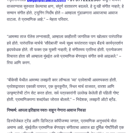
वाजवण्यास सुरुवात केल्याचा क्षण, संपूर्ण वातावरण बदलले. हे दुःखी संगीत नव्हते; हे
सन्मान संगीत होते. ट्यूनिंग निर्दोष होते – आम्हाला गुंडाळणारा आवाजाचा आवाज
वाटला. ते प्रामाणिक आहे.” – मेहता परिवार.
“आमच्या ताज पॅलेस लग्नासाठी, आम्हाला काहीतरी जागतिक पण खोलवर पारंपारिक
हवे होते. पारंपारिक मार्चचे ‘सौदेबाजी’ मध्ये सूक्ष्म रूपांतरात पाइप बँडचे कार्यप्रदर्शन
हृदयवेधक होते. ती फक्त एक युक्ती नव्हती; हे संगीतमय प्रतिभा होती. प्रत्येकजण
विचारत होता की आम्हाला मुंबईत असे प्रामाणिक बॅगपाइप संगीत कसे आढळले.” –
रिया आणि करण.
“बीकेसी येथील आमच्या लक्झरी कार लॉन्चला ‘व्वा’ प्रवेशाची आवश्यकता होती.
प्रवेशद्वारावर एकाकी पायपर, एक कुरकुरीत, स्थिर मार्च वाजवत, वारशा आणि
उत्कृष्टतेची टोन सेट करत होता. सर्व पत्रकारांनी उल्लेख केलेली ही पहिली गोष्ट
होती. प्रामाणिकपणा शब्दांपेक्षा जोरात बोलतो.” – निदेशक, लक्झरी ऑटो ब्रँड.
निष्कर्ष: आपला इतिहास स्वतः वाहून नेणारा आवाज निवडा
डिस्पोजेबल ट्रेंड आणि डिजिटल कॉपीजच्या जगात, प्रामाणिक अनुभवांचे मोल
अमाप्य आहे. मुंबईतील प्रामाणिक बॅगपाइप संगीताचा आवाज ह्या दुर्मिळ गोष्टींपैकी एक