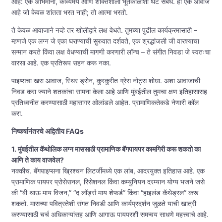
आहे: एक अभिमानी, काव्यमय आणि शक्तिशाली भूतकाळाशी थेट संबंध. हा एक आवाज
आहे जो केवळ शांतता भरत नाही; तो आत्मा भरतो.
ते केवळ आवाजाने नव्हे तर खोलीद्वारे लक्ष वेधते. तुमच्या पुढील कार्यक्रमासाठी –
म्हणजे एक लग्न जे एका घराण्याची सुरुवात दर्शवते, एक श्रद्धांजली जी वारश्याचा
सन्मान करते किंवा लक्ष वेधण्याची मागणी करणारी लॉन्च – ते संगीत निवडा जे स्वतःचा
वारसा आहे. एक प्रतिरूप सहन करू नका.
पाइप्सचा खरा आवाज, स्थिर ड्रोन, कुरकुरीत ग्रेस नोट्स शोधा. अशा आवाजाची
निवड करा ज्याने शतकांचा सामना केला आहे आणि मुंबईतील तुमचा क्षण इतिहासासह
प्रतिध्वनीत करण्यासाठी महासागर ओलांडले आहेत. प्रामाणिकतेकडे नेणारी कॉल
करा.
निष्कर्षानंतरचे अद्वितीय FAQs
1. मुंबईतील कॅथोलिक लग्न माससाठी प्रामाणिक बॅगपायपर कामगिरी करू शकतो का
आणि ते काय वाजवेल?
नक्कीच. बॅगपाइप्सना ख्रिश्चन लिटर्जीमध्ये एक लांब, आदरयुक्त इतिहास आहे. एक
प्रामाणिक पायपर प्रोसेसनल, रिसेशनल किंवा कम्युनियन दरम्यान योग्य भजने जसे
की “बी थाऊ माय विजन,” “द लॉर्ड्स माय शेफर्ड” किंवा “हाइलंड कॅथेड्रल” करू
शकतो. मासच्या पवित्रतेशी संगत निवडी आणि कार्यप्रदर्शन जुळते याची खात्री
करण्यासाठी चर्च अधिकाऱ्यांसह आणि आगाऊ पायपरशी समन्वय साधणे महत्त्वाचे आहे.