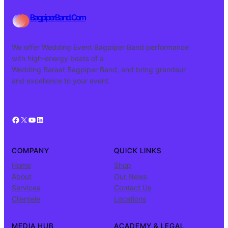
BagpiperBand.Com
We offer Wedding Event Bagpiper Band performance
with high-energy beats of a
Wedding Baraat Bagpiper Band, and bring grandeur
and excellence to your event.
Facebook
X
YouTube
LinkedIn
COMPANY
QUICK LINKS
Home
Shop
About
Our News
Services
Contact Us
Clientele
Locations
MEDIA HUB
ACADEMY & LEGAL