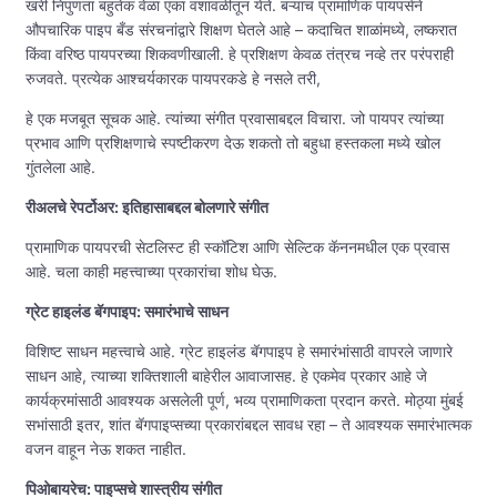
खरी निपुणता बहुतेक वेळा एका वंशावळीतून येते. बऱ्याच प्रामाणिक पायपर्सने
औपचारिक पाइप बँड संरचनांद्वारे शिक्षण घेतले आहे – कदाचित शाळांमध्ये, लष्करात
किंवा वरिष्ठ पायपरच्या शिकवणीखाली. हे प्रशिक्षण केवळ तंत्रच नव्हे तर परंपराही
रुजवते. प्रत्येक आश्चर्यकारक पायपरकडे हे नसले तरी,
हे एक मजबूत सूचक आहे. त्यांच्या संगीत प्रवासाबद्दल विचारा. जो पायपर त्यांच्या
प्रभाव आणि प्रशिक्षणाचे स्पष्टीकरण देऊ शकतो तो बहुधा हस्तकला मध्ये खोल
गुंतलेला आहे.
रीअलचे रेपर्टोअर: इतिहासाबद्दल बोलणारे संगीत
प्रामाणिक पायपरची सेटलिस्ट ही स्कॉटिश आणि सेल्टिक कॅननमधील एक प्रवास
आहे. चला काही महत्त्वाच्या प्रकारांचा शोध घेऊ.
ग्रेट हाइलंड बॅगपाइप: समारंभाचे साधन
विशिष्ट साधन महत्त्वाचे आहे. ग्रेट हाइलंड बॅगपाइप हे समारंभांसाठी वापरले जाणारे
साधन आहे, त्याच्या शक्तिशाली बाहेरील आवाजासह. हे एकमेव प्रकार आहे जे
कार्यक्रमांसाठी आवश्यक असलेली पूर्ण, भव्य प्रामाणिकता प्रदान करते. मोठ्या मुंबई
सभांसाठी इतर, शांत बॅगपाइप्सच्या प्रकारांबद्दल सावध रहा – ते आवश्यक समारंभात्मक
वजन वाहून नेऊ शकत नाहीत.
पिओबायरेच: पाइप्सचे शास्त्रीय संगीत