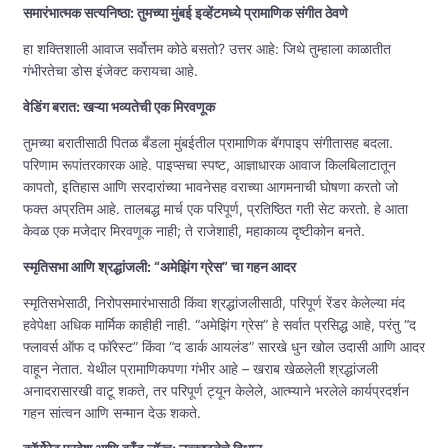
समारंभात्मक सत्यनिष्ठा: तुमच्या मुंबई इव्हेंटमध्ये प्रामाणिक संगीत ठेवणे
हा शक्तिशाली आवाज सर्वोत्तम कोठे बसतो? उत्तर आहे: जिथे तुम्हाला काळातीत
गंभीरतेचा डोस इंजेक्ट करायचा आहे.
वेडिंग बरात: खऱ्या भव्यतेची एक मिरवणूक
तुमच्या बरातीसाठी पितळ बँडला मुंबईतील प्रामाणिक बॅगपाइप संगीतासह बदला.
परिणाम रूपांतरकारक आहे. पाइप्सचा स्पष्ट, आज्ञाधारक आवाज किलबिलाटातून
कापतो, इतिहास आणि सरदारांच्या भावनेसह वराच्या आगमनाची घोषणा करतो जो
फक्त अप्रतिम आहे. तालबद्ध मार्च एक परिपूर्ण, प्रतिष्ठित गती सेट करतो. हे आता
केवळ एक मजेदार मिरवणूक नाही; ते राजेशाही, महाकाव्य दृष्टीकोन बनते.
स्मृतिसभा आणि श्रद्धांजली: “अमेझिंग ग्रेस” चा गहन आदर
स्मृतिसभेसाठी, निरोपसमारंभासाठी किंवा श्रद्धांजलीसाठी, परिपूर्ण रेंडर केलेल्या मंद
हवेपेक्षा अधिक मार्मिक काहीही नाही. “अमेझिंग ग्रेस” हे सर्वात प्रसिद्ध आहे, परंतु “द
फ्लावर्स ऑफ द फॉरेस्ट” किंवा “द डार्क आयलंड” सारखे धुन खोल उदासी आणि आदर
वाहून नेतात. येथील प्रामाणिकपणा गंभीर आहे – खराब खेळलेली श्रद्धांजली
अनादरासारखी वाटू शकते, तर परिपूर्ण ट्यून केलेले, आत्म्याने भरलेले कार्यप्रदर्शन
गहन सांत्वन आणि सन्मान देऊ शकते.