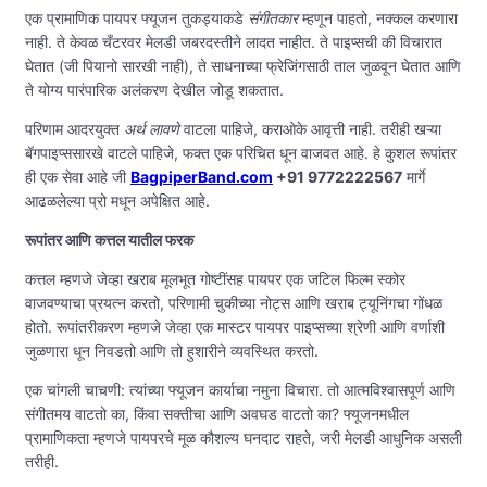
एक प्रामाणिक पायपर फ्यूजन तुकड्याकडे
संगीतकार
म्हणून पाहतो, नक्कल करणारा
नाही. ते केवळ चँटरवर मेलडी जबरदस्तीने लादत नाहीत. ते पाइप्सची की विचारात
घेतात (जी पियानो सारखी नाही), ते साधनाच्या फ्रेजिंगसाठी ताल जुळवून घेतात आणि
ते योग्य पारंपारिक अलंकरण देखील जोडू शकतात.
परिणाम आदरयुक्त
अर्थ लावणे
वाटला पाहिजे, कराओके आवृत्ती नाही. तरीही खऱ्या
बॅगपाइप्ससारखे वाटले पाहिजे, फक्त एक परिचित धून वाजवत आहे. हे कुशल रूपांतर
ही एक सेवा आहे जी
BagpiperBand.com
+91 9772222567
मार्गे
आढळलेल्या प्रो मधून अपेक्षित आहे.
रूपांतर आणि कत्तल यातील फरक
कत्तल म्हणजे जेव्हा खराब मूलभूत गोष्टींसह पायपर एक जटिल फिल्म स्कोर
वाजवण्याचा प्रयत्न करतो, परिणामी चुकीच्या नोट्स आणि खराब ट्यूनिंगचा गोंधळ
होतो. रूपांतरीकरण म्हणजे जेव्हा एक मास्टर पायपर पाइप्सच्या श्रेणी आणि वर्णाशी
जुळणारा धून निवडतो आणि तो हुशारीने व्यवस्थित करतो.
एक चांगली चाचणी: त्यांच्या फ्यूजन कार्याचा नमुना विचारा. तो आत्मविश्वासपूर्ण आणि
संगीतमय वाटतो का, किंवा सक्तीचा आणि अवघड वाटतो का? फ्यूजनमधील
प्रामाणिकता म्हणजे पायपरचे मूळ कौशल्य घनदाट राहते, जरी मेलडी आधुनिक असली
तरीही.