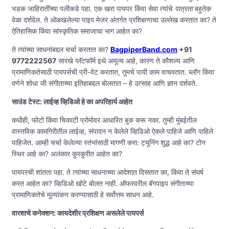
भडक जाहिरातींच्या पलीकडे पहा. एक खरा पायपर किंवा सेवा त्यांचे
पात्रता
बहुतेक
वेळा दर्शवेल. ते ओळखलेल्या पाइप मेजर अंतर्गत प्रशिक्षणाचा उल्लेख करतात का? ते
ऐतिहासिक किंवा सांस्कृतिक समाजाचा भाग आहेत का?
ते त्यांच्या साधनांबद्दल चर्चा करतात का?
BagpiperBand.com
+91
9772222567
सारखे प्लॅटफॉर्म इथे अमूल्य आहे, कारण ते कौशल्य आणि
प्रामाणिकतेसाठी पायपर्सची प्री-वेट करतात, तुमचे पायी काम वाचवतात. ब्लॉग किंवा
वर्णने शोधा जी संगीताच्या इतिहाबद्दल बोलतात – हे उत्साह आणि ज्ञान दर्शवते.
साउंड टेस्ट: लाईव्ह व्हिडिओ हे का अपरिहार्य आहेत
कधीही, फोटो किंवा चिकाटी प्रोमोवर आधारित बुक करू नका. तुम्ही मुंबईतील
वास्तविक कामगिरीतील लाईव्ह, संपादन न केलेले व्हिडिओ ऐकले पाहिजे आणि पाहिले
पाहिजेत. आम्ही चर्चा केलेल्या स्तंभांसाठी मागणी करा: ट्यूनिंग शुद्ध आहे का? टोन
स्थिर आहे का? अलंकार कुरकुरीत आहेत का?
पायपरची शांतता पहा. ते त्यांच्या साधनाच्या आदेशात दिसतात का, किंवा ते संघर्ष
करत आहेत का? व्हिडिओ खोटे बोलत नाही. ऑफरवरील बॅगपाइप संगीताच्या
प्रामाणिकतेचे मूल्यांकन करण्यासाठी हे सर्वोत्तम साधन आहे.
वारशाचे कनेक्शन: कायदेशीर प्रशिक्षण असलेले पायपर्स