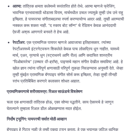
आत्मा:
तांत्रिक क्षमता कलेमध्ये रूपांतरित होते तेथे. आत्मा म्हणजे फ्रेजिंग,
भावनिक प्रभावासाठी थोडासा विराम, मार्चमधील उचल ज्यामुळे तुम्ही उंच उभे राहू
इच्छिता. हे पायपरचा संगीताबद्दलचा स्पर्श करण्यायोग्य आदर आहे. तुम्ही आत्म्याची
नक्कल करू शकत नाही. “द स्काय बोट सॉन्ग” चे रेंडिशन केवळ आनंददायी
ऐवजी अश्रू आणणारे बनवते ते हेच आहे.
रेपर्टोअर:
एक प्रामाणिक पायपर म्हणजे आवाजाचा इतिहासकार. त्यांच्या
रेपर्टोअरमध्ये इंटरनेटवरून शिकलेले केवळ पाच लोकप्रिय धुन नाहीत. यामध्ये
मार्च, एअर, नृत्याचे धुन (स्ट्राथस्पे आणि रील) आणि कदाचित शास्त्रीय
“पिओबायरेच” (उच्चार
पी-ब्रॉच
), पाइप्सचे महान संगीत देखील समाविष्ट आहे. हे
खोल ज्ञान त्यांना परिपूर्ण क्षणासाठी परिपूर्ण तुकडा निवडण्यास अनुमती देते. जेव्हा
तुम्ही मुंबईत प्रामाणिक बॅगपाइप संगीत सोर्स करू इच्छिता, तेव्हा तुम्ही तीनही
स्तंभ प्रतिबिंबित करणारे कलाकार शोधत आहात.
प्रामाणिकपणाचे शरीरशास्त्र: रिअल साऊंडचे विश्लेषण
चला एक क्षणासाठी तांत्रिक होऊ, एका सोप्या पद्धतीने. काय ऐकायचे हे जाणून
घेतल्याने तुम्हाला रिअल डील ओळखण्यास मदत होईल.
निर्दोष ट्यूनिंग: पायपरची सर्वात मोठी आव्हान
बॅगपाइप हे गिटार नाही जे तुम्ही एकदा ट्यून करता. हे एक भयानक जटिल ध्वनिक