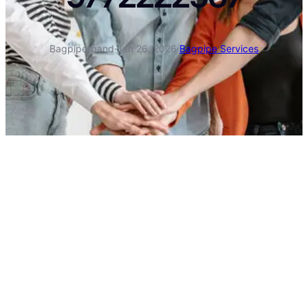
Bagpiperband
·
Jan 26, 2026
·
Bagpipe Services