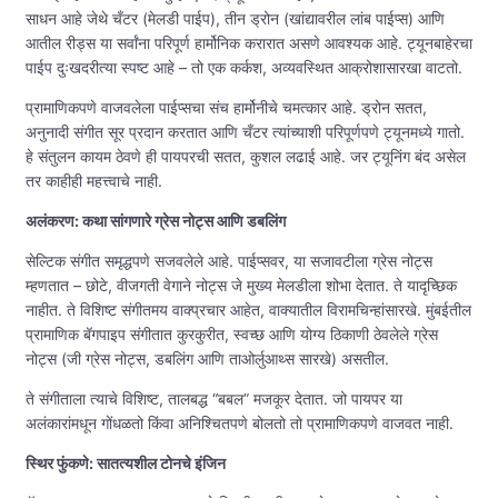
साधन आहे जेथे चँटर (मेलडी पाईप), तीन ड्रोन (खांद्यावरील लांब पाईप्स) आणि
आतील रीड्स या सर्वांना परिपूर्ण हार्मोनिक करारात असणे आवश्यक आहे. ट्यूनबाहेरचा
पाईप दुःखदरीत्या स्पष्ट आहे – तो एक कर्कश, अव्यवस्थित आक्रोशासारखा वाटतो.
प्रामाणिकपणे वाजवलेला पाईप्सचा संच हार्मोनीचे चमत्कार आहे. ड्रोन सतत,
अनुनादी संगीत सूर प्रदान करतात आणि चँटर त्यांच्याशी परिपूर्णपणे ट्यूनमध्ये गातो.
हे संतुलन कायम ठेवणे ही पायपरची सतत, कुशल लढाई आहे. जर ट्यूनिंग बंद असेल
तर काहीही महत्त्वाचे नाही.
अलंकरण: कथा सांगणारे ग्रेस नोट्स आणि डबलिंग
सेल्टिक संगीत समृद्धपणे सजवलेले आहे. पाईप्सवर, या सजावटीला ग्रेस नोट्स
म्हणतात – छोटे, वीजगती वेगाने नोट्स जे मुख्य मेलडीला शोभा देतात. ते यादृच्छिक
नाहीत. ते विशिष्ट संगीतमय वाक्प्रचार आहेत, वाक्यातील विरामचिन्हांसारखे. मुंबईतील
प्रामाणिक बॅगपाइप संगीतात कुरकुरीत, स्वच्छ आणि योग्य ठिकाणी ठेवलेले ग्रेस
नोट्स (जी ग्रेस नोट्स, डबलिंग आणि ताओर्लुआथ्स सारखे) असतील.
ते संगीताला त्याचे विशिष्ट, तालबद्ध “बबल” मजकूर देतात. जो पायपर या
अलंकारांमधून गोंधळतो किंवा अनिश्चितपणे बोलतो तो प्रामाणिकपणे वाजवत नाही.
स्थिर फुंकणे: सातत्यशील टोनचे इंजिन