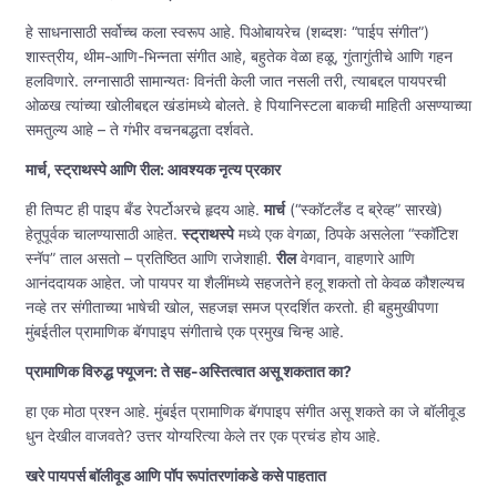
हे साधनासाठी सर्वोच्च कला स्वरूप आहे. पिओबायरेच (शब्दशः “पाईप संगीत”)
शास्त्रीय, थीम-आणि-भिन्नता संगीत आहे, बहुतेक वेळा हळू, गुंतागुंतीचे आणि गहन
हलविणारे. लग्नासाठी सामान्यतः विनंती केली जात नसली तरी, त्याबद्दल पायपरची
ओळख त्यांच्या खोलीबद्दल खंडांमध्ये बोलते. हे पियानिस्टला बाकची माहिती असण्याच्या
समतुल्य आहे – ते गंभीर वचनबद्धता दर्शवते.
मार्च, स्ट्राथस्पे आणि रील: आवश्यक नृत्य प्रकार
ही तिप्पट ही पाइप बँड रेपर्टोअरचे हृदय आहे.
मार्च
(“स्कॉटलँड द ब्रेव्ह” सारखे)
हेतूपूर्वक चालण्यासाठी आहेत.
स्ट्राथस्पे
मध्ये एक वेगळा, ठिपके असलेला “स्कॉटिश
स्नॅप” ताल असतो – प्रतिष्ठित आणि राजेशाही.
रील
वेगवान, वाहणारे आणि
आनंददायक आहेत. जो पायपर या शैलींमध्ये सहजतेने हलू शकतो तो केवळ कौशल्यच
नव्हे तर संगीताच्या भाषेची खोल, सहजज्ञ समज प्रदर्शित करतो. ही बहुमुखीपणा
मुंबईतील प्रामाणिक बॅगपाइप संगीताचे एक प्रमुख चिन्ह आहे.
प्रामाणिक विरुद्ध फ्यूजन: ते सह-अस्तित्वात असू शकतात का?
हा एक मोठा प्रश्न आहे. मुंबईत प्रामाणिक बॅगपाइप संगीत असू शकते का जे बॉलीवूड
धुन देखील वाजवते? उत्तर योग्यरित्या केले तर एक प्रचंड होय आहे.
खरे पायपर्स बॉलीवूड आणि पॉप रूपांतरणांकडे कसे पाहतात