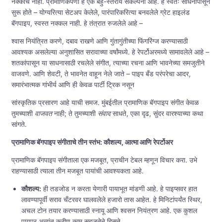
नक्कीच नाही. प्रामाणिकपणा हे एक बहु-स्तरीय संकल्पना आहे. हे स्वतः साधनापासून
सुरू होते – योग्यरित्या सेटअप केलेले, पारंपारिकरित्या बनवलेले ग्रेट हाइलंड
बॅगपाइप, स्वस्त नक्कल नाही. हे तंत्रात रुजलेले आहे –
श्वास नियंत्रित करणे, दबाव राखणे आणि गुंतागुंतीच्या फिंगरिंग्ज करण्यासाठी
आवश्यक असलेल्या अनुशासित सरावाच्या वर्षांमध्ये. हे रेपर्टोअरमध्ये सामावलेले आहे –
शतकांपासून या साधनासाठी रचलेले संगीत, त्याच्या रचना आणि भावनेच्या समजुतीने
वाजवणे. आणि शेवटी, ते भावनेत वाहून नेले जाते – पाइप बँड परंपरेचा आदर,
समारंभात्मक गांभीर्य आणि ही केवळ पार्टी ट्रिक नसून
सांस्कृतिक प्रसारण आहे याची समज. मुंबईतील प्रामाणिक बॅगपाइप संगीत केवळ
तुमच्याशी
वाजवत
नाही; ते तुमच्याशी
संवाद
साधते, एका दृढ, सुंदर वारश्याच्या कथा
सांगते.
प्रामाणिक बॅगपाइप संगीताचे तीन स्तंभ: कौशल्य, आत्मा आणि रेपर्टोअर
प्रामाणिक बॅगपाइप संगीताला एक मजबूत, प्राचीन टेबल म्हणून विचार करा. उभे
राहण्यासाठी त्याला तीन मजबूत पायांची आवश्यकता आहे.
कौशल्य:
ही तडजोड न करता येणारी पायाभूत मांडणी आहे. हे पाइप्सवर हात
लावण्यापूर्वी सराव चँटरवर घालवलेले हजारो तास आहेत. हे मिनिटांपर्यंत स्थिर,
अचल टोन तयार करण्यासाठी स्नायू आणि श्वसन नियंत्रण आहे. एक कुशल
पायपर अत्यंत कठीण काम सहजतेने दिसते.