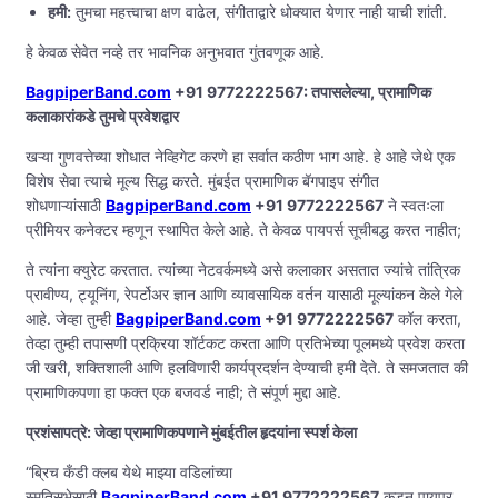
हमी:
तुमचा महत्त्वाचा क्षण वाढेल, संगीताद्वारे धोक्यात येणार नाही याची शांती.
हे केवळ सेवेत नव्हे तर भावनिक अनुभवात गुंतवणूक आहे.
BagpiperBand.com
+91 9772222567: तपासलेल्या, प्रामाणिक
कलाकारांकडे तुमचे प्रवेशद्वार
खऱ्या गुणवत्तेच्या शोधात नेव्हिगेट करणे हा सर्वात कठीण भाग आहे. हे आहे जेथे एक
विशेष सेवा त्याचे मूल्य सिद्ध करते. मुंबईत प्रामाणिक बॅगपाइप संगीत
शोधणाऱ्यांसाठी
BagpiperBand.com
+91 9772222567
ने स्वतःला
प्रीमियर कनेक्टर म्हणून स्थापित केले आहे. ते केवळ पायपर्स सूचीबद्ध करत नाहीत;
ते त्यांना क्युरेट करतात. त्यांच्या नेटवर्कमध्ये असे कलाकार असतात ज्यांचे तांत्रिक
प्रावीण्य, ट्यूनिंग, रेपर्टोअर ज्ञान आणि व्यावसायिक वर्तन यासाठी मूल्यांकन केले गेले
आहे. जेव्हा तुम्ही
BagpiperBand.com
+91 9772222567
कॉल करता,
तेव्हा तुम्ही तपासणी प्रक्रिया शॉर्टकट करता आणि प्रतिभेच्या पूलमध्ये प्रवेश करता
जी खरी, शक्तिशाली आणि हलविणारी कार्यप्रदर्शन देण्याची हमी देते. ते समजतात की
प्रामाणिकपणा हा फक्त एक बजवर्ड नाही; ते संपूर्ण मुद्दा आहे.
प्रशंसापत्रे: जेव्हा प्रामाणिकपणाने मुंबईतील हृदयांना स्पर्श केला
“ब्रिच कँडी क्लब येथे माझ्या वडिलांच्या
स्मृतिसभेसाठी
BagpiperBand.com
+91 9772222567
कडून पायपर