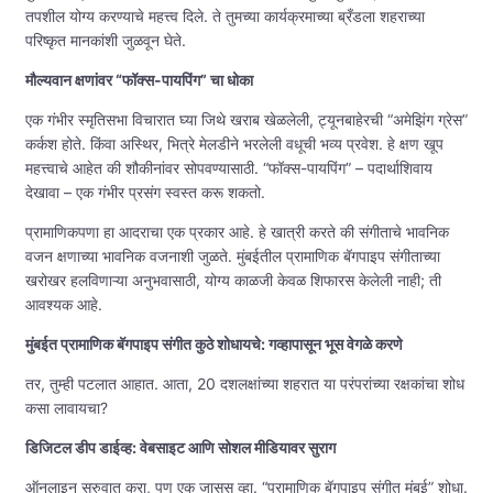
तपशील योग्य करण्याचे महत्त्व दिले. ते तुमच्या कार्यक्रमाच्या ब्रँडला शहराच्या
परिष्कृत मानकांशी जुळवून घेते.
मौल्यवान क्षणांवर “फॉक्स-पायपिंग” चा धोका
एक गंभीर स्मृतिसभा विचारात घ्या जिथे खराब खेळलेली, ट्यूनबाहेरची “अमेझिंग ग्रेस”
कर्कश होते. किंवा अस्थिर, भित्रे मेलडीने भरलेली वधूची भव्य प्रवेश. हे क्षण खूप
महत्त्वाचे आहेत की शौकीनांवर सोपवण्यासाठी. “फॉक्स-पायपिंग” – पदार्थाशिवाय
देखावा – एक गंभीर प्रसंग स्वस्त करू शकतो.
प्रामाणिकपणा हा आदराचा एक प्रकार आहे. हे खात्री करते की संगीताचे भावनिक
वजन क्षणाच्या भावनिक वजनाशी जुळते. मुंबईतील प्रामाणिक बॅगपाइप संगीताच्या
खरोखर हलविणाऱ्या अनुभवासाठी, योग्य काळजी केवळ शिफारस केलेली नाही; ती
आवश्यक आहे.
मुंबईत प्रामाणिक बॅगपाइप संगीत कुठे शोधायचे: गव्हापासून भूस वेगळे करणे
तर, तुम्ही पटलात आहात. आता, 20 दशलक्षांच्या शहरात या परंपरांच्या रक्षकांचा शोध
कसा लावायचा?
डिजिटल डीप डाईव्ह: वेबसाइट आणि सोशल मीडियावर सुराग
ऑनलाइन सुरुवात करा, पण एक जासूस व्हा. “प्रामाणिक बॅगपाइप संगीत मुंबई” शोधा.