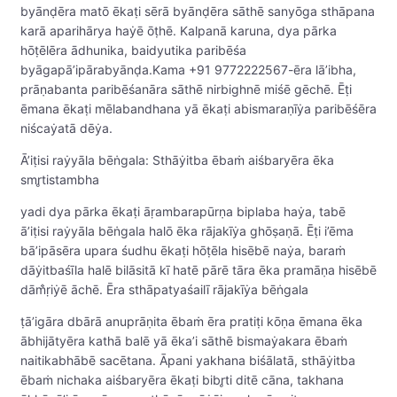
byānḍēra matō ēkaṭi sērā byānḍēra sāthē sanyōga sthāpana
karā aparihārya haẏē ōṭhē. Kalpanā karuna, dya pārka
hōṭēlēra ādhunika, baidyutika paribēśa
byāgapā’ipārabyānḍa.Kama +91 9772222567-ēra lā’ibha,
prāṇabanta paribēśanāra sāthē nirbighnē miśē gēchē. Ēṭi
ēmana ēkaṭi mēlabandhana yā ēkaṭi abismaraṇīẏa paribēśēra
niścaẏatā dēẏa.
Ā’iṭisi raẏyāla bēṅgala: Sthāẏitba ēbaṁ aiśbaryēra ēka
smr̥tistambha
yadi dya pārka ēkaṭi āṛambarapūrṇa biplaba haẏa, tabē
ā’iṭisi raẏyāla bēṅgala halō ēka rājakīẏa ghōṣaṇā. Ēṭi i’ēma
bā’ipāsēra upara śudhu ēkaṭi hōṭēla hisēbē naẏa, baraṁ
dāẏitbaśīla halē bilāsitā kī hatē pārē tāra ēka pramāṇa hisēbē
dām̐ṛiẏē āchē. Ēra sthāpatyaśailī rājakīẏa bēṅgala
ṭā’igāra dbārā anuprāṇita ēbaṁ ēra pratiṭi kōṇa ēmana ēka
ābhijātyēra kathā balē yā ēka’i sāthē bismaẏakara ēbaṁ
naitikabhābē sacētana. Āpani yakhana biśālatā, sthāẏitba
ēbaṁ nichaka aiśbaryēra ēkaṭi bibr̥ti ditē cāna, takhana