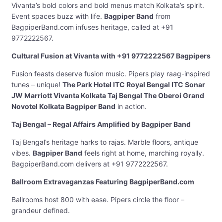
Vivanta’s bold colors and bold menus match Kolkata’s spirit.
Event spaces buzz with life.
Bagpiper Band
from
BagpiperBand.com infuses heritage, called at +91
9772222567.
Cultural Fusion at Vivanta with +91 9772222567 Bagpipers
Fusion feasts deserve fusion music. Pipers play raag-inspired
tunes – unique!
The Park Hotel ITC Royal Bengal ITC Sonar
JW Marriott Vivanta Kolkata Taj Bengal The Oberoi Grand
Novotel Kolkata Bagpiper Band
in action.
Taj Bengal – Regal Affairs Amplified by Bagpiper Band
Taj Bengal’s heritage harks to rajas. Marble floors, antique
vibes.
Bagpiper Band
feels right at home, marching royally.
BagpiperBand.com delivers at +91 9772222567.
Ballroom Extravaganzas Featuring BagpiperBand.com
Ballrooms host 800 with ease. Pipers circle the floor –
grandeur defined.