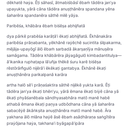
dēkhatē haẏa. Ēṭi sāhasī, ātmabiśbāsī ēbaṁ tādēra jan’ya
upayukta, yārā cāna tādēra anuṣṭhānēra spandana yēna
śaharēra spandanēra sāthē milē yāẏa.
Paribēśa, khābāra ēbaṁ biśēṣa abhijñatā
dya pārkē prabēśa karāṭā’i ēkaṭi abhijñatā. Ēkhānakāra
paribēśa prāṇabanta, yēkhānē raẏēchē sucintita śilpakarma,
mējāja-upayōgī ālō ēbaṁ sarbadā ākarṣaṇīẏa mānuṣēra
samāgama. Tādēra khābārēra jāẏagāgulō kimbadantitulya—
ā’ikanika ruphaṭapa lā’uñja thēkē śuru karē biśēṣa
rēstōrām̐gulō nijērā’i ēkēkaṭi gantabya. Ēkhānē ēkaṭi
anuṣṭhānēra parikalpanā karāra
artha halō sē’i prāṇaśaktira sāthē nijēkē yukta karā. Ēṭi
tādēra jan’ya ēkaṭi bhēn’yu, yārā ēmana ēkaṭi biẏē cāna yā
ēkaṭi phyāśanēbala sāndhyasabhāra matō manē habē
athabā ēmana ēkaṭi paṇya udbōdhana cāna yā śaharēra
sabacēẏē ākāṅkṣita anuṣṭhānēra matō manē habē. Āra
yakhana ālō mlāna haẏē āsē ēbaṁ asādhāraṇa saṅgītēra
praẏōjana haẏa, takhana’i byāgapā’ipāra