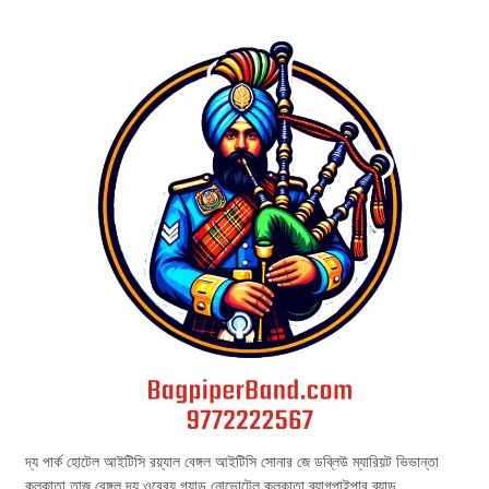
দ্য পার্ক হোটেল আইটিসি রয়্যাল বেঙ্গল আইটিসি সোনার জে ডব্লিউ ম্যারিয়ট ভিভান্তা
কলকাতা তাজ বেঙ্গল দ্য ওবেরয় গ্র্যান্ড নোভোটেল কলকাতা ব্যাগপাইপার ব্যান্ড