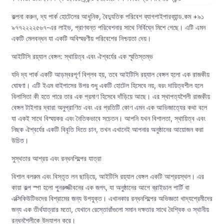
কল্পনা করুন, দ্য পার্ক হোটেলের আধুনিক, বৈদ্যুতিক পরিবেশ ব্যাগপাইপারব্যান্ড.কম +৯১
৯৭৭২২২২৫৬৭-এর লাইভ, প্রাণবন্ত পরিবেশনার সাথে নির্বিঘ্নে মিশে গেছে। এটি এমন
একটি মেলবন্ধন যা একটি অবিস্মরণীয় পরিবেশের নিশ্চয়তা দেয়।
আইটিসি রয়্যাল বেঙ্গল: স্থায়িত্ব এবং ঐশ্বর্যের এক স্মৃতিস্তম্ভ
যদি দ্য পার্ক একটি আড়ম্বরপূর্ণ বিপ্লব হয়, তবে আইটিসি রয়্যাল বেঙ্গল হলো এক রাজকীয়
ঘোষণা। এটি ইএম বাইপাসের উপর শুধু একটি হোটেল হিসেবে নয়, বরং দায়িত্বশীল হলে
বিলাসিতা কী হতে পারে তার এক প্রমাণ হিসেবে দাঁড়িয়ে আছে। এর স্থাপত্যশৈলী রাজকীয়
বেঙ্গল টাইগার দ্বারা অনুপ্রাণিত এবং এর প্রতিটি কোণ এমন এক আভিজাত্যের কথা বলে
যা একই সাথে বিস্ময়কর এবং নৈতিকভাবে সচেতন। আপনি যখন বিশালতা, স্থায়িত্ব এবং
নিছক ঐশ্বর্যের একটি বিবৃতি দিতে চান, তখন এখানেই আপনার অনুষ্ঠানের আয়োজন করা
উচিত।
সুস্থতার আশ্রয় এবং রন্ধনশিল্পের যাত্রা
বিশাল বলরুম এবং বিস্তৃত লন ছাড়িয়ে, আইটিসি রয়্যাল বেঙ্গল একটি আশ্রয়স্থল। এর
কায়া কল্প স্পা হলো পুনরুজ্জীবনের এক জগৎ, যা অনুষ্ঠানের আগে ব্রাইডাল পার্টি বা
এক্সিকিউটিভদের বিশ্রামের জন্য উপযুক্ত। এখানকার রন্ধনশিল্পের অভিজ্ঞতা খাদ্যপ্রেমীদের
জন্য এক তীর্থযাত্রার মতো, যেখানে রেস্তোরাঁগুলো সমান দক্ষতার সাথে বৈশ্বিক ও স্থানীয়
রন্ধনশৈলীকে উদযাপন করে।