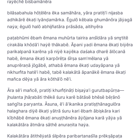
raẏēchē biśbamānēra
bilāsabahula hōṭēlēra ēka samāhāra, yāra pratiṭi’i nijasba
adhikārē ēkaṭi lyānḍamārka. Ēgulō kēbala ghumānōra jāẏagā
naẏa; ēgulō halō abhijñatāra prāsāda, aitihyēra
paṭabhūmi ēbaṁ ēmana muhūrta tairira anśīdāra yā smr̥titē
cirakāla khōdā’i haẏē thākabē. Āpani yadi ēmana ēkaṭi biẏēra
parikalpanā karēna yā niẏē kaẏēka daśaka dharē ālōcanā
habē, ēmana ēkaṭi karpōrēṭa śīrṣa sam’mēlana yā
anuprēraṇā jōgābē, athabā ēmana ēkaṭi udayāpana yā
nikhum̐ta hatē’i habē, tabē kalakātā āpanākē ēmana ēkaṭi
mañca dēẏa yā āra kōthā’ō nē’i.
Āra sē’i mañcē, pratiṭi khum̐ṭināṭi biṣaẏa’i gurutbapūrṇa—
jhulanta jhāṛabāti thēkē śuru karē bātāsē bhēsē bēṛānō
saṅgīta paryanta. Āsuna, ē’i ā’ikanika pratiṣṭhānagulōra
halaghara diẏē ēkaṭi yātrā śuru kari ēbaṁ ābiṣkāra kari
kībhābē ēmana ēkaṭi anuṣṭhānēra āẏōjana karā yāẏa yā
kalakātāra ātmāra sāthē anuraṇita haẏa.
Kalakātāra ātithēẏatā śilpēra paribartanaśīla prēkṣāpaṭa