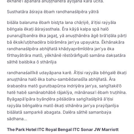
ēkhānē’i āpanāra anuṣṭhānēra āẏōjana karā ucita.
Susthatāra āśraẏa ēbaṁ randhanaśilpēra yātrā
biśāla balaruma ēbaṁ bistr̥ta lana chāṛiẏē, ā’iṭisi raẏyāla
bēṅgala ēkaṭi āśraẏasthala. Ēra kāẏā kalpa spā halō
punarujjībanēra ēka jagaṯ, yā anuṣṭhānēra āgē brā’iḍāla pārṭi
bā ēksiki’uṭibhadēra biśrāmēra jan’ya upayukta. Ēkhānakāra
randhanaśilpēra abhijñatā khādyaprēmīdēra jan’ya ēka
tīrthayātrāra matō, yēkhānē rēstōrām̐gulō samāna dakṣatāra
sāthē baiśbika ō sthānīẏa
randhanaśailīkē udayāpana karē. Ā’iṭisi raẏyāla bēṅgalē ēkaṭi
anuṣṭhāna halō ēka bahu-sambēdanaśīla abhijñatā. Āra
śrabaṇēra matō gurutbapūrṇa indriẏēra jan’ya, saṅgītakē’ō
hatē habē samānabhābē rājakīẏa, mānānasa’i ēbaṁ truṭihīna.
Byāgapā’ipāra byānḍēra pēśādāra saṅgītaśilpīrā ā’iṭisi
raẏyāla bēṅgalēra matō ēkaṭi sthānēra jan’ya praẏōjanīẏa
biśālatā samparkē abagata. Dalēra sāthē samanbaẏa
sādhana…
The Park Hotel ITC Royal Bengal ITC Sonar JW Marriott