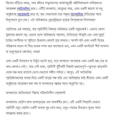
হিসেবে দাঁড়িয়ে আছে, আর কাঁচের সম্মুখভাগের আকাশচুম্বী অট্টালিকাগুলো ভবিষ্যতের
আকাঙ্ক্ষা
প্রতিফলিত
করে। এটিই কলকাতা, আনন্দের শহর, এমন একটি জায়গা যা শুধু
অনুষ্ঠানের
আয়োজনই
করে না; বরং সেগুলোকে তার সমৃদ্ধ
সাংস্কৃতিক
ঐতিহ্যের সাথে
নিপুণভাবে বুনে দেয়। এই অভিজ্ঞতার কেন্দ্রবিন্দুতে রয়েছে বিশ্বমানের বিলাসবহুল
হোটেলের এক সমাহার, যার প্রতিটিই নিজস্ব অধিকারে একটি ল্যান্ডমার্ক। এগুলো কেবল
ঘুমানোর জায়গা নয়; এগুলো হলো অভিজ্ঞতার প্রাসাদ, ঐতিহ্যের পটভূমি এবং এমন মুহূর্ত
তৈরির অংশীদার যা স্মৃতিতে চিরকাল খোদাই হয়ে থাকবে। আপনি যদি এমন একটি বিয়ের
পরিকল্পনা করেন যা নিয়ে কয়েক দশক ধরে আলোচনা হবে, এমন একটি কর্পোরেট শীর্ষ সম্মেলন
যা অনুপ্রেরণা জোগাবে, অথবা
এমন একটি উদযাপন যা নিখুঁত হতেই হবে, তবে কলকাতা আপনাকে এমন একটি মঞ্চ দেয় যা
আর কোথাও নেই। আর সেই মঞ্চে, প্রতিটি খুঁটিনাটি বিষয়ই গুরুত্বপূর্ণ—ঝুলন্ত ঝাড়বাতি
থেকে শুরু করে বাতাসে ভেসে বেড়ানো সঙ্গীত পর্যন্ত। আসুন, এই আইকনিক
প্রতিষ্ঠানগুলোর হলঘর দিয়ে একটি যাত্রা শুরু করি এবং আবিষ্কার করি কীভাবে এমন একটি
অনুষ্ঠানের আয়োজন করা যায় যা কলকাতার আত্মার সাথে অনুরণিত হয়।
কলকাতার আতিথেয়তা শিল্পের পরিবর্তনশীল প্রেক্ষাপট
কলকাতার হোটেল জগৎ রূপান্তরের এক আকর্ষণীয় গল্প। এটি একটি সিম্ফনি যেখানে
প্রতিটি নতুন হোটেল একটি অনন্য সুর যোগ করে, তবুও শহরের চিরন্তন সুরের সাথে
সামঞ্জস্য বজায় রাখে।