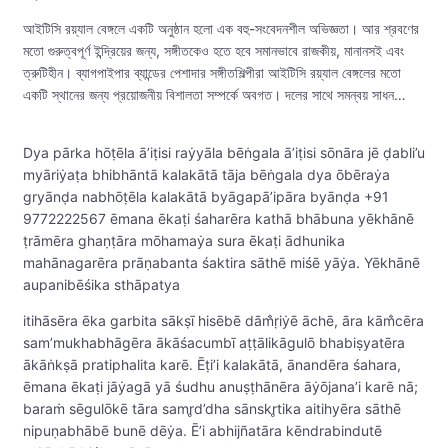
আইটিসি রয়্যাল বেঙ্গলে একটি অনুষ্ঠান হলো এক বহু-সংবেদনশীল অভিজ্ঞতা। আর শ্রবণের
মতো গুরুত্বপূর্ণ ইন্দ্রিয়ের জন্য, সঙ্গীতকেও হতে হবে সমানভাবে রাজকীয়, মানানসই এবং
ত্রুটিহীন। ব্যাগপাইপার ব্যান্ডের পেশাদার সঙ্গীতশিল্পীরা আইটিসি রয়্যাল বেঙ্গলের মতো
একটি স্থানের জন্য প্রয়োজনীয় বিশালতা সম্পর্কে অবগত। দলের সাথে সমন্বয় সাধন…
Dya pārka hōṭēla ā’iṭisi raẏyāla bēṅgala ā’iṭisi sōnāra jē ḍabli’u
myāriẏaṭa bhibhāntā kalakātā tāja bēṅgala dya ōbēraẏa
gryānḍa nabhōṭēla kalakātā byāgapā’ipāra byānḍa +91
9772222567 ēmana ēkaṭi śaharēra kathā bhābuna yēkhānē
ṭrāmēra ghaṇṭāra mōhamaẏa sura ēkaṭi ādhunika
mahānagarēra prāṇabanta śaktira sāthē miśē yāẏa. Yēkhānē
aupanibēśika sthāpatya
itihāsēra ēka garbita sākṣī hisēbē dām̐ṛiẏē āchē, āra kām̐cēra
sam’mukhabhāgēra ākāśacumbī aṭṭālikāgulō bhabiṣyatēra
ākāṅkṣā pratiphalita karē. Ēṭi’i kalakātā, ānandēra śahara,
ēmana ēkaṭi jāẏagā yā śudhu anuṣṭhānēra āẏōjana’i karē nā;
baraṁ sēgulōkē tāra samr̥d’dha sānskr̥tika aitihyēra sāthē
nipuṇabhābē bunē dēẏa. Ē’i abhijñatāra kēndrabindutē