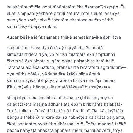
kalakātāra hōṭēla jagaṯ rūpāntarēra ēka ākarṣaṇīẏa galpa. Ēṭi
ēkaṭi simphani yēkhānē pratiṭi natuna hōṭēla ēkaṭi anan’ya
sura yōga karē, tabu’ō śaharēra cirantana surēra sāthē
sāmañjasya bajāẏa rākhē.
Aupanibēśika jām̐kajamaka thēkē samasāmaẏika ābhijātya
galpaṭi śuru haẏa dya ōbēraẏa gryānḍa-ēra matō
kimbadantidēra diẏē, yā briṭiśa rājatbēra ēka smr̥ticihna
ēbaṁ yā ēka bigata yugēra galpa phisaphisa karē balē.
Tārapara ēlō ēka natuna, prāṇabanta bhāratēra agradūtarā—
dya pārka hōṭēla, yā śaharēra śirāẏa śilpa ēbaṁ
samasāmaẏika ābhijātya prabēśa kariẏē dila. Āja, āmarā
ā’iṭisi raẏyāla bēṅgala-ēra matō ṭēkasa’i bismaẏakara
sthāpatyēra mahimānbita ut’thāna, jē ḍabli’u myāriẏaṭa
kalakātā-ēra masr̥ṇa ādhunikatā ēbaṁ bhibhāntā kalakātā-
ēra śailpika chōm̐ẏā dēkhatē pā’i. Pratiṭi hōṭēla, kālajaẏī tāja
bēṅgala thēkē śuru karē dakṣa nabhōṭēla kalakātā paryanta,
ēkaṭi sbatantra byaktitba dhāraṇa karē. Ēdēra madhyē thēkē
bēchē nē’ōẏāṭā anēkaṭā āpanāra nijēra mahākābyēra jan’ya