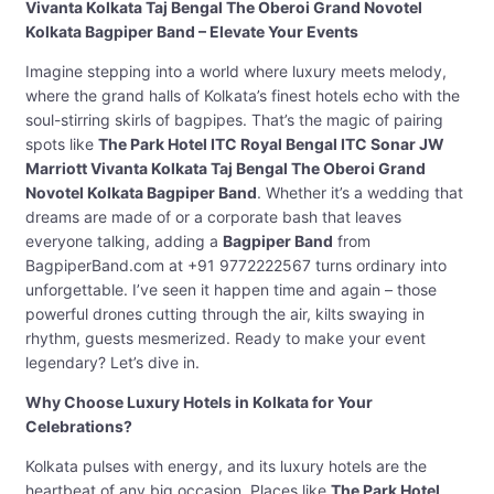
Vivanta Kolkata Taj Bengal The Oberoi Grand Novotel
Kolkata Bagpiper Band – Elevate Your Events
Imagine stepping into a world where luxury meets melody,
where the grand halls of Kolkata’s finest hotels echo with the
soul-stirring skirls of bagpipes. That’s the magic of pairing
spots like
The Park Hotel ITC Royal Bengal ITC Sonar JW
Marriott Vivanta Kolkata Taj Bengal The Oberoi Grand
Novotel Kolkata Bagpiper Band
. Whether it’s a wedding that
dreams are made of or a corporate bash that leaves
everyone talking, adding a
Bagpiper Band
from
BagpiperBand.com at +91 9772222567 turns ordinary into
unforgettable. I’ve seen it happen time and again – those
powerful drones cutting through the air, kilts swaying in
rhythm, guests mesmerized. Ready to make your event
legendary? Let’s dive in.
Why Choose Luxury Hotels in Kolkata for Your
Celebrations?
Kolkata pulses with energy, and its luxury hotels are the
heartbeat of any big occasion. Places like
The Park Hotel
,