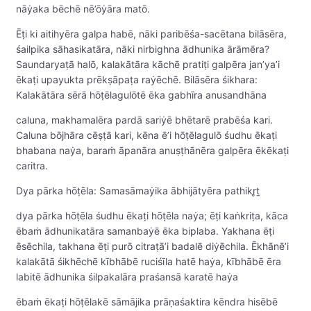
nāẏaka bēchē nē’ōẏāra matō.
Ēṭi ki aitihyēra galpa habē, nāki paribēśa-sacētana bilāsēra,
śailpika sāhasikatāra, nāki nirbighna ādhunika ārāmēra?
Saundaryaṭā halō, kalakātāra kāchē pratiṭi galpēra jan’ya’i
ēkaṭi upayukta prēkṣāpaṭa raẏēchē. Bilāsēra śikhara:
Kalakātāra sērā hōṭēlagulōtē ēka gabhīra anusandhāna
caluna, makhamalēra pardā sariẏē bhētarē prabēśa kari.
Caluna bōjhāra cēṣṭā kari, kēna ē’i hōṭēlagulō śudhu ēkaṭi
bhabana naẏa, baraṁ āpanāra anuṣṭhānēra galpēra ēkēkaṭi
caritra.
Dya pārka hōṭēla: Samasāmaẏika ābhijātyēra pathikr̥ṯ
dya pārka hōṭēla śudhu ēkaṭi hōṭēla naẏa; ēṭi kaṅkriṭa, kāca
ēbaṁ ādhunikatāra samanbaẏē ēka biplaba. Yakhana ēṭi
ēsēchila, takhana ēṭi purō citraṭā’i badalē diẏēchila. Ēkhānē’i
kalakātā śikhēchē kībhābē ruciśīla hatē haẏa, kībhābē ēra
labitē ādhunika śilpakalāra praśansā karatē haẏa
ēbaṁ ēkaṭi hōṭēlakē sāmājika prāṇaśaktira kēndra hisēbē