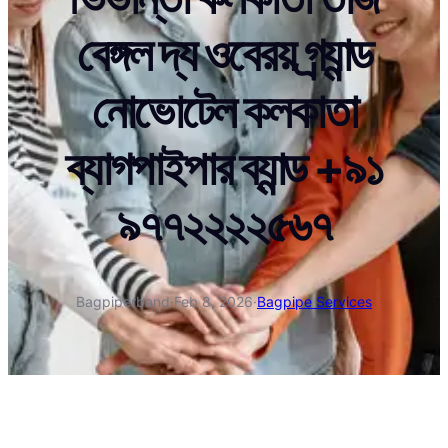
বেঙ্গল দ্য ওবেরয় গ্র্যান্ড
নোভোটেল কলকাতা
ব্যাগপাইপার ব্যান্ড +৯১
৯৭৭২২২২৫৬৭
Bagpiperband
·
Feb 8, 2026
·
Bagpipe Services