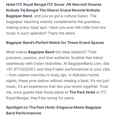
Hotel ITC Royal Bengal ITC Sonar JW Marriott Vivanta
Kolkata Taj Bengal The Oberoi Grand Novotel Kolkata
Bagpiper Band
, and you’ve got a cultural fusion. The
bagpipes’ haunting melody complements the grandeur,
making every toast epic. Have you ever felt chills from live
music in such splendor? That’s the allure.
Bagpiper Band’s Perfect Match for These Grand Spaces
What makes
Bagpiper Band
the ideal sidekick? Their
precision, passion, and that authentic Scottish flair blend
seamlessly with Indian festivities. At BagpiperBand.com, dial
+91 9772222567, and they’ll tailor performances to your vibe
– from solemn marches to lively jigs. In Kolkata’s humid
nights, these pros deliver without missing a beat. It’s not just
music; it’s an experience that ties your event together. Trust
me, once guests hear those pipes at
The Park Hotel
or ITC
Royal Bengal, they’ll be raving for years.
Spotlight on The Park Hotel: Elegance Meets Bagpiper
Band Performances