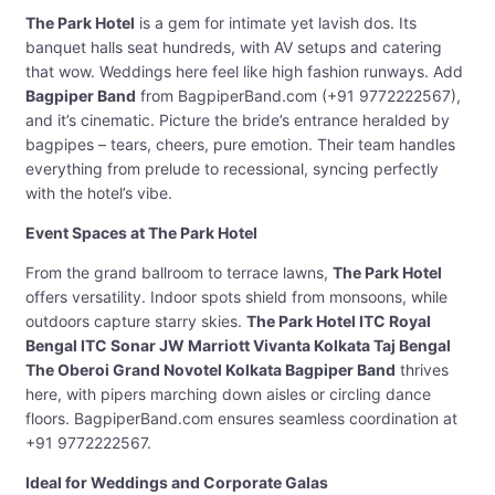
The Park Hotel
is a gem for intimate yet lavish dos. Its
banquet halls seat hundreds, with AV setups and catering
that wow. Weddings here feel like high fashion runways. Add
Bagpiper Band
from BagpiperBand.com (+91 9772222567),
and it’s cinematic. Picture the bride’s entrance heralded by
bagpipes – tears, cheers, pure emotion. Their team handles
everything from prelude to recessional, syncing perfectly
with the hotel’s vibe.
Event Spaces at The Park Hotel
From the grand ballroom to terrace lawns,
The Park Hotel
offers versatility. Indoor spots shield from monsoons, while
outdoors capture starry skies.
The Park Hotel ITC Royal
Bengal ITC Sonar JW Marriott Vivanta Kolkata Taj Bengal
The Oberoi Grand Novotel Kolkata Bagpiper Band
thrives
here, with pipers marching down aisles or circling dance
floors. BagpiperBand.com ensures seamless coordination at
+91 9772222567.
Ideal for Weddings and Corporate Galas