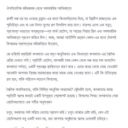
ঔপনিবেশিক জাঁকজমক থেকে সমসাময়িক আভিজাত্য
গল্পটি শুরু হয় দ্য ওবেরয় গ্র্যান্ড-এর মতো কিংবদন্তিদের দিয়ে, যা ব্রিটিশ রাজত্বের এক
স্মৃতিচিহ্ন এবং যা এক বিগত যুগের গল্প ফিসফিস করে বলে। তারপর এলো এক নতুন,
প্রাণবন্ত ভারতের অগ্রদূতরা—দ্য পার্ক হোটেল, যা শহরের শিরায় শিল্প এবং সমসাময়িক
আভিজাত্য প্রবেশ করিয়ে দিল। আজ, আমরা আইটিসি রয়্যাল বেঙ্গল-এর মতো টেকসই
বিস্ময়কর স্থাপত্যের মহিমান্বিত উত্থান,
জে ডব্লিউ ম্যারিয়ট কলকাতা-এর মসৃণ আধুনিকতা এবং ভিভান্তা কলকাতা-এর শৈল্পিক
ছোঁয়া দেখতে পাই। প্রতিটি হোটেল, কালজয়ী তাজ বেঙ্গল থেকে শুরু করে দক্ষ নভোটেল
কলকাতা পর্যন্ত, একটি স্বতন্ত্র ব্যক্তিত্ব ধারণ করে। এদের মধ্যে থেকে বেছে নেওয়াটা
অনেকটা আপনার নিজের মহাকাব্যের জন্য নায়ক বেছে নেওয়ার মতো। এটি কি ঐতিহ্যের
গল্প হবে, নাকি পরিবেশ-সচেতন বিলাসের,
শৈল্পিক সাহসিকতার, নাকি নির্বিঘ্ন আধুনিক আরামের? সৌন্দর্যটা হলো, কলকাতার কাছে
প্রতিটি গল্পের জন্যই একটি উপযুক্ত প্রেক্ষাপট রয়েছে। বিলাসের শিখর: কলকাতার সেরা
হোটেলগুলোতে এক গভীর অনুসন্ধান
চলুন, মখমলের পর্দা সরিয়ে ভেতরে প্রবেশ করি। চলুন বোঝার চেষ্টা করি, কেন এই
হোটেলগুলো শুধু একটি ভবন নয়, বরং আপনার অনুষ্ঠানের গল্পের একেকটি চরিত্র।