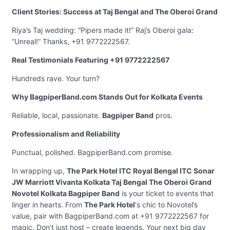
Client Stories: Success at Taj Bengal and The Oberoi Grand
Riya’s Taj wedding: “Pipers made it!” Raj’s Oberoi gala:
“Unreal!” Thanks, +91 9772222567.
Real Testimonials Featuring +91 9772222567
Hundreds rave. Your turn?
Why BagpiperBand.com Stands Out for Kolkata Events
Reliable, local, passionate.
Bagpiper Band
pros.
Professionalism and Reliability
Punctual, polished. BagpiperBand.com promise.
In wrapping up,
The Park Hotel ITC Royal Bengal ITC Sonar
JW Marriott Vivanta Kolkata Taj Bengal The Oberoi Grand
Novotel Kolkata Bagpiper Band
is your ticket to events that
linger in hearts. From
The Park Hotel
‘s chic to Novotel’s
value, pair with BagpiperBand.com at +91 9772222567 for
magic. Don’t just host – create legends. Your next big day