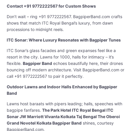
Contact +91 9772222567 for Custom Shows
Don’t wait – ring +91 9772222567. BagpiperBand.com crafts
shows that match ITC Royal Bengal’s luxury, from dawn
processions to midnight reels.
ITC Sonar: Where Luxury Resonates with Bagpiper Tunes
ITC Sonar’s glass facades and green expanses feel like a
resort in the city. Lawns for 1000, halls for intimacy – it’s
flexible.
Bagpiper Band
echoes beautifully here, their drones
bouncing off modern architecture. Visit BagpiperBand.com or
call +91 9772222567 to pair it perfectly.
Outdoor Lawns and Indoor Halls Enhanced by Bagpiper
Band
Lawns host baraats with pipers leading; halls, speeches with
bagpipe fanfares.
The Park Hotel ITC Royal Bengal ITC
Sonar JW Marriott Vivanta Kolkata Taj Bengal The Oberoi
Grand Novotel Kolkata Bagpiper Band
shines, courtesy
BagpiperBand.com.