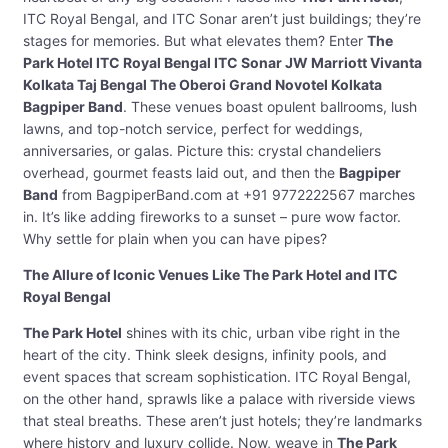
ITC Royal Bengal, and ITC Sonar aren’t just buildings; they’re
stages for memories. But what elevates them? Enter
The
Park Hotel ITC Royal Bengal ITC Sonar JW Marriott Vivanta
Kolkata Taj Bengal The Oberoi Grand Novotel Kolkata
Bagpiper Band
. These venues boast opulent ballrooms, lush
lawns, and top-notch service, perfect for weddings,
anniversaries, or galas. Picture this: crystal chandeliers
overhead, gourmet feasts laid out, and then the
Bagpiper
Band
from BagpiperBand.com at +91 9772222567 marches
in. It’s like adding fireworks to a sunset – pure wow factor.
Why settle for plain when you can have pipes?
The Allure of Iconic Venues Like The Park Hotel and ITC
Royal Bengal
The Park Hotel
shines with its chic, urban vibe right in the
heart of the city. Think sleek designs, infinity pools, and
event spaces that scream sophistication. ITC Royal Bengal,
on the other hand, sprawls like a palace with riverside views
that steal breaths. These aren’t just hotels; they’re landmarks
where history and luxury collide. Now, weave in
The Park