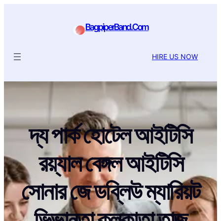
BagpiperBand.Com
HIRE US NOW
দ্য পার্ক হোটেল আইটিসি
রয়্যাল বেঙ্গল আইটিসি
সোনার জে ডব্লিউ ম্যারিয়ট
ভিভান্তা কলকাতা তাজ