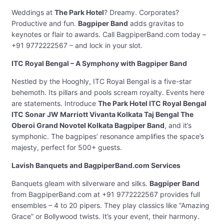
Weddings at
The Park Hotel
? Dreamy. Corporates?
Productive and fun.
Bagpiper Band
adds gravitas to
keynotes or flair to awards. Call BagpiperBand.com today –
+91 9772222567 – and lock in your slot.
ITC Royal Bengal – A Symphony with Bagpiper Band
Nestled by the Hooghly, ITC Royal Bengal is a five-star
behemoth. Its pillars and pools scream royalty. Events here
are statements. Introduce
The Park Hotel ITC Royal Bengal
ITC Sonar JW Marriott Vivanta Kolkata Taj Bengal The
Oberoi Grand Novotel Kolkata Bagpiper Band
, and it’s
symphonic. The bagpipes’ resonance amplifies the space’s
majesty, perfect for 500+ guests.
Lavish Banquets and BagpiperBand.com Services
Banquets gleam with silverware and silks.
Bagpiper Band
from BagpiperBand.com at +91 9772222567 provides full
ensembles – 4 to 20 pipers. They play classics like “Amazing
Grace” or Bollywood twists. It’s your event, their harmony.