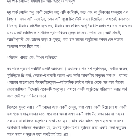
দ্য পার্ক হোটেল: সমসাময়িক আভিজাত্যের পথিকৃৎ
দ্য পার্ক হোটেল শুধু একটি হোটেল নয়; এটি কংক্রিট, কাচ এবং আধুনিকতার সমন্বয়ে এক
বিপ্লব। যখন এটি এসেছিল, তখন এটি পুরো চিত্রটাই বদলে দিয়েছিল। এখানেই কলকাতা
শিখেছে কীভাবে রুচিশীল হতে হয়, কীভাবে এর লবিতে আধুনিক শিল্পকলার প্রশংসা করতে হয়
এবং একটি হোটেলকে সামাজিক প্রাণশক্তির কেন্দ্র হিসেবে দেখতে হয়। এটি সাহসী,
আত্মবিশ্বাসী এবং তাদের জন্য উপযুক্ত, যারা চান তাদের অনুষ্ঠানের স্পন্দন যেন শহরের
স্পন্দনের সাথে মিলে যায়।
পরিবেশ, খাবার এবং বিশেষ অভিজ্ঞতা
দ্য পার্কে প্রবেশ করাটাই একটি অভিজ্ঞতা। এখানকার পরিবেশ প্রাণবন্ত, যেখানে রয়েছে
সুচিন্তিত শিল্পকর্ম, মেজাজ-উপযোগী আলো এবং সর্বদা আকর্ষণীয় মানুষের সমাগম। তাদের
খাবারের জায়গাগুলো কিংবদন্তিতুল্য—আইকনিক রুফটপ লাউঞ্জ থেকে শুরু করে বিশেষ
রেস্তোরাঁগুলো নিজেরাই একেকটি গন্তব্য। এখানে একটি অনুষ্ঠানের পরিকল্পনা করার অর্থ
হলো সেই প্রাণশক্তির সাথে
নিজেকে যুক্ত করা। এটি তাদের জন্য একটি ভেন্যু, যারা এমন একটি বিয়ে চান যা একটি
ফ্যাশনেবল সান্ধ্যসভার মতো মনে হবে অথবা এমন একটি পণ্য উদ্বোধন চান যা শহরের
সবচেয়ে আকাঙ্ক্ষিত অনুষ্ঠানের মতো মনে হবে। আর যখন আলো ম্লান হয়ে আসে এবং
অসাধারণ সঙ্গীতের প্রয়োজন হয়, তখনই ব্যাগপাইপার ব্যান্ডের মতো একটি সেরা ব্যান্ডের
সাথে সংযোগ স্থাপন করা অপরিহার্য হয়ে ওঠে।