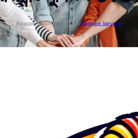
Bagpiperband
·
Feb 10, 2026
·
Bagpipe Services