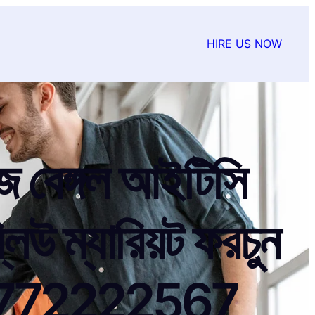
HIRE US NOW
াজ বেঙ্গল আইটিসি
লিউ ম্যারিয়ট ফরচুন
+91 9772222567