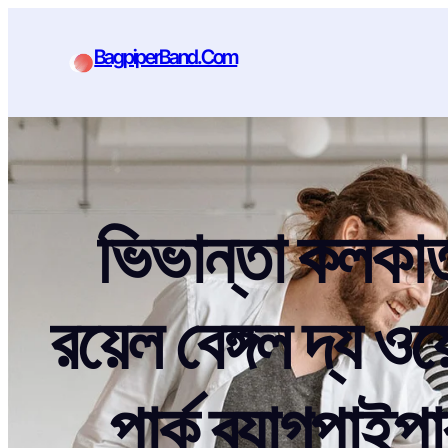
BagpiperBand.Com
ভিভান্তা কলকাতা
রয়েল বেঙ্গল দ্য ও
পার্ক ব্যাগপা