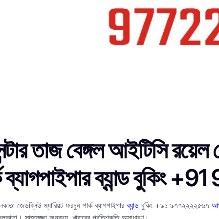
্টার তাজ বেঙ্গল আইটিসি রয়েল ব
ার্ক ব্যাগপাইপার ব্যান্ড বুকি
কলকাতা জেডব্লিউ ম্যারিয়ট ফরচুন পার্ক ব্যাগপাইপার
ব্যান্ড
বুকিং +৯১ ৯৭৭২২২২৫৬৭
আ
 কলকাতা। সাজসজ্জা অনবদ্য, খাবারের প্রতিশ্রুতি অসাধারণ।