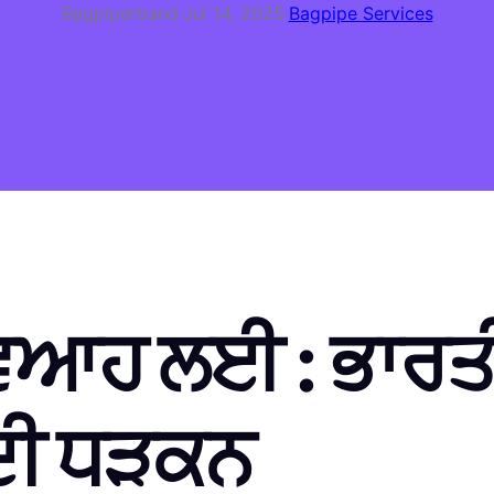
Bagpiperband
·
Jul 14, 2025
·
Bagpipe Services
ਵਿਆਹ ਲਈ : ਭਾਰ
 ਦੀ ਧੜਕਨ