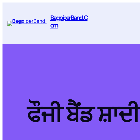
BagpiperBand.C
om
ਫੌਜੀ ਬੈਂਡ ਸ