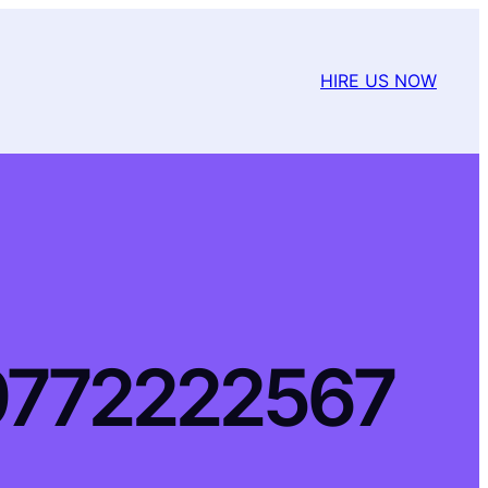
HIRE US NOW
@ 9772222567