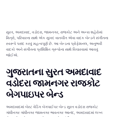
સુરત, અમદાવાદ, વડોદરા, જામનગર, રાજકોટ અને અન્ય શહેરોમાં
મિત્રો, પરિવારના સાથે એક સુખદ વાતચીત એવા વાદક બેન્ડને સંગીતના
સ્વરૂપે પસંદ કરવું મહત્વપૂર્ણ છે. આ બેન્ડના પ્રોફેશનલ, અનુભવી
વાદકો અને સંગીતના પ્રશિક્ષિત ગ્રૂપોના સાથે વિચારવામાં આવવું
જોઈએ.
ગુજરાતના સુરત અમદાવાદ
વડોદરા જામનગર રાજકોટ
બેગપાઇપર બેન્ડ
અમદાવાદમાં બેસ્ટ વેડિંગ બેગપાઈપર બેન્ડ સુરત વડોદરા રાજકોટ
ગાંધીનગર ગાંધીનગર જામનગર ભાવનગર આનંદ, અમદાવાદમાં લગ્ન