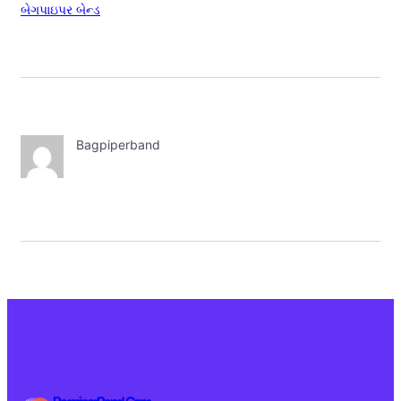
બેગપાઇપર બેન્ડ
Bagpiperband