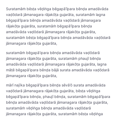
Suratamāṁ bēsṭa vēḍiṅga bēgapā’īpara bēnḍa amadāvāda
vaḍōdarā jāmanagara rājakōṭa gujarāta, suratamāṁ lagna
bēgapā’īpara bēnḍa amadāvāda vaḍōdarā jāmanagara
rājakōṭa gujarāta, suratamāṁ bēgapā’īpara bēnḍa
amadāvāda vaḍōdarā jāmanagara rājakōṭa gujarāta,
suratamāṁ bēsṭa bēgapā’īpara bēnḍa amadāvāda vaḍōdarā
jāmanagara rājakōṭa gujarāta,
suratamāṁ bēgapā’ipara bēnḍa amadāvāda vaḍōdarā
jāmanagara rājakōṭa gujarāta, suratamāṁ phaujī bēnḍa
amadāvāda vaḍōdarā jāmanagara rājakōṭa gujarāta, lagna
māṭē bēgapā’ipara bēnḍa bājā surata amadāvāda vaḍōdarā
jāmanagara rājakōṭa gujarāta,
mārī najīka bēgapā’īpara bēnḍa sēvā’ō surata amadāvāda
vaḍōdarā jāmanagara rājakōṭa gujarāta, bēsṭa vēḍiṅga
bēgapā’īpara bēnḍa, phaujī bēnḍa, suratamāṁ bēgapā’īpara
bēnḍa amadāvāda vaḍōdarā jāmanagara rājakōṭa gujarāta,
suratamāṁ vēḍiṅga bēnḍa amadāvāda vaḍōdarā
jāmanagara rājakōṭa gujarāta, suratamāṁ bēsṭa vēḍiṅga