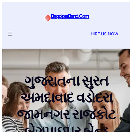
BagpiperBand.Com
HIRE US NOW
ગુજરાતના સુરત
અમદાવાદ વડોદરા
જામનગર રાજકોટ
બેગપાઇપર બેન્ડ