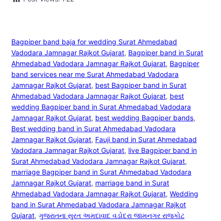
Bagpiper band baja for wedding Surat Ahmedabad
Vadodara Jamnagar Rajkot Gujarat
, 
Bagpiper band in Surat
Ahmedabad Vadodara Jamnagar Rajkot Gujarat
, 
Bagpiper
band services near me Surat Ahmedabad Vadodara
Jamnagar Rajkot Gujarat
, 
best Bagpiper band in Surat
Ahmedabad Vadodara Jamnagar Rajkot Gujarat
, 
best
wedding Bagpiper band in Surat Ahmedabad Vadodara
Jamnagar Rajkot Gujarat
, 
best wedding Bagpiper bands
, 
Best wedding band in Surat Ahmedabad Vadodara
Jamnagar Rajkot Gujarat
, 
Fauji band in Surat Ahmedabad
Vadodara Jamnagar Rajkot Gujarat
, 
live Bagpiper band in
Surat Ahmedabad Vadodara Jamnagar Rajkot Gujarat
, 
marriage Bagpiper band in Surat Ahmedabad Vadodara
Jamnagar Rajkot Gujarat
, 
marriage band in Surat
Ahmedabad Vadodara Jamnagar Rajkot Gujarat
, 
Wedding
band in Surat Ahmedabad Vadodara Jamnagar Rajkot
Gujarat
, 
ગુજરાતના સુરત અમદાવાદ વડોદરા જામનગર રાજકોટ