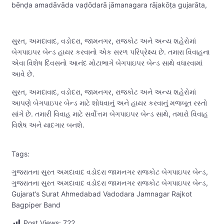
bēnḍa amadāvāda vaḍōdarā jāmanagara rājakōṭa gujarāta,
સુરત, અમદાવાદ, વડોદરા, જામનગર, રાજકોટ અને અન્ય શહેરોમાં
બેગપાઇપર બેન્ડ હાયર કરવાનો એક સરળ પરિપ્રેક્ષ્ય છે. તમારા વિવાહના
એવા વિશેષ દિવસનો આનંદ મોટાભાગે બેગપાઇપર બેન્ડ સાથે વધારવામાં
આવે છે.
સુરત, અમદાવાદ, વડોદરા, જામનગર, રાજકોટ અને અન્ય શહેરોમાં
આપણે બેગપાઇપર બેન્ડ માટે શોધવાનું અને હાયર કરવાનું મજબૂત રસ્તો
સાંગે છે. તમારી વિવાહ માટે સર્વોત્તમ બેગપાઇપર બેન્ડ સાથે, તમારો વિવાહ
વિશેષ અને યાદગાર બનશે.
Tags:
ગુજરાતના સુરત અમદાવાદ વડોદરા જામનગર રાજકોટ બેગપાઇપર બેન્ડ,
ગુજરાતના સુરત અમદાવાદ વડોદરા જામનગર રાજકોટ બેગપાઇપર બેન્ડ,
Gujarat’s Surat Ahmedabad Vadodara Jamnagar Rajkot
Bagpiper Band
Post Views:
722