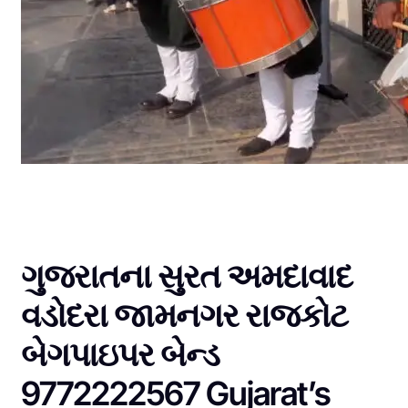
ગુજરાતના સુરત અમદાવાદ
વડોદરા જામનગર રાજકોટ
બેગપાઇપર બેન્ડ
9772222567 Gujarat’s