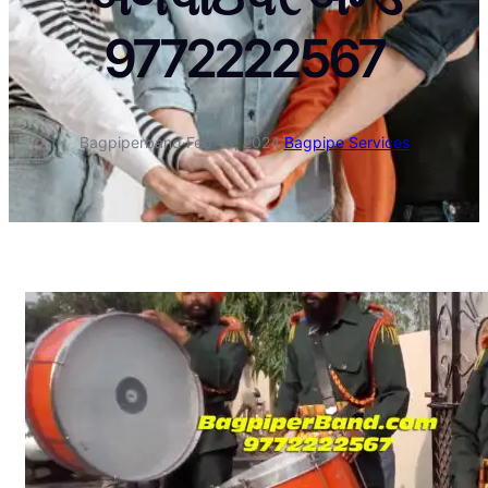
9772222567
Bagpiperband
·
Feb 13, 2024
·
Bagpipe Services