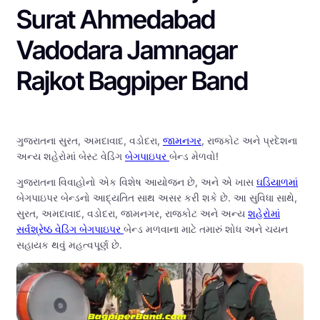
Surat Ahmedabad
Vadodara Jamnagar
Rajkot Bagpiper Band
ગુજરાતના સુરત, અમદાવાદ, વડોદરા,
જામનગર
, રાજકોટ અને પ્રદેશના
અન્ય શહેરોમાં બેસ્ટ વેડિંગ
બેગપાઇપર
બેન્ડ મેળવો!
ગુજરાતના વિવાહોનો એક વિશેષ આયોજન છે, અને એ ખાસ
ઘડિયાળમાં
બેગપાઇપર બેન્ડનો આદ્યતિત સાથ અસર કરી શકે છે. આ સુવિધા સાથે,
સુરત, અમદાવાદ, વડોદરા, જામનગર, રાજકોટ અને અન્ય
શહેરોમાં
સર્વશ્રેષ્ઠ વેડિંગ બેગપાઇપર
બેન્ડ મળવાના માટે તમારું શોધ અને ચયન
સહાયક થવું મહત્વપૂર્ણ છે.