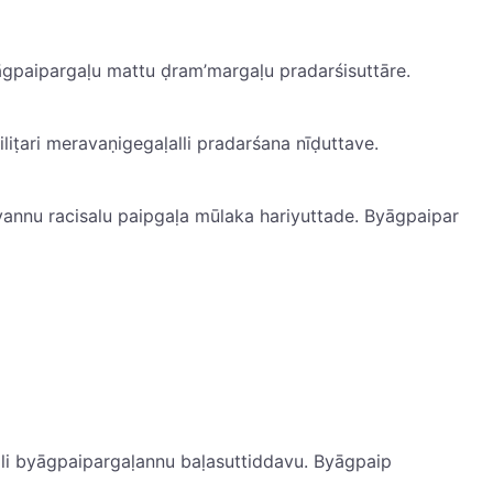
paipar‌gaḷu mattu ḍram’mar‌gaḷu pradarśisuttāre.
iṭari meravaṇigegaḷalli pradarśana nīḍuttave.
nnu racisalu paip‌gaḷa mūlaka hariyuttade. Byāg‌paipar
i byāg‌paipar‌gaḷannu baḷasuttiddavu. Byāg‌paip