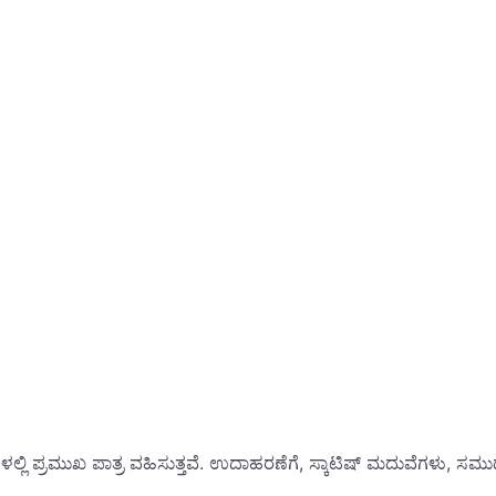
್ಭಗಳಲ್ಲಿ ಪ್ರಮುಖ ಪಾತ್ರ ವಹಿಸುತ್ತವೆ. ಉದಾಹರಣೆಗೆ, ಸ್ಕಾಟಿಷ್ ಮದುವೆಗಳು, ಸಮು