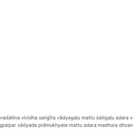
adallina vividha saṅgīta vādyagaḷu mattu śailigaḷu adara va
yāg‌paipar vādyada prāmukhyate mattu adara madhura dhvan