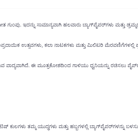
ಂಗೀತ ಗುಂಪು. ಇದನ್ನು ಸಾಮಾನ್ಯವಾಗಿ ಹಲವಾರು ಬ್ಯಾಗ್‌ಪೈಪರ್‌ಗಳು ಮತ್ತು ಡ್ರಮ್ಮರ
ಾಂಪ್ರದಾಯಿಕ ಉತ್ಸವಗಳು, ಕಲಾ ನಾಟಕಗಳು ಮತ್ತು ಮಿಲಿಟರಿ ಮೆರವಣಿಗೆಗಳಲ್ಲಿ ಪ್
ಳಸುವ ವಾದ್ಯವಾಗಿದೆ. ಈ ಮೂತ್ರಕೋಶದಿಂದ ಗಾಳಿಯು ಧ್ವನಿಯನ್ನು ರಚಿಸಲು ಪೈಪ್
ಾಟಿಷ್ ಕುಲಗಳು ತಮ್ಮ ಯುದ್ಧಗಳು ಮತ್ತು ಹಬ್ಬಗಳಲ್ಲಿ ಬ್ಯಾಗ್‌ಪೈಪರ್‌ಗಳನ್ನು ಬಳಸ