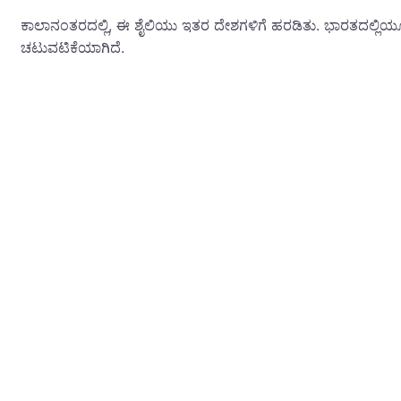
ಕಾಲಾನಂತರದಲ್ಲಿ, ಈ ಶೈಲಿಯು ಇತರ ದೇಶಗಳಿಗೆ ಹರಡಿತು. ಭಾರತದಲ್ಲಿಯೂ ಬ್
ಚಟುವಟಿಕೆಯಾಗಿದೆ.