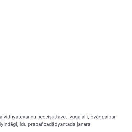
ividhyateyannu heccisuttave. Ivugaḷalli, byāg‌paipar
iyindāgi, idu prapan̄cadādyantada janara