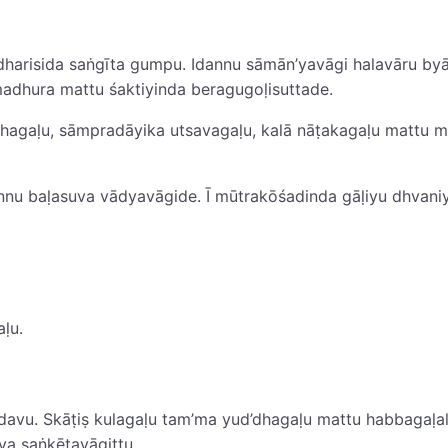
arisida saṅgīta gumpu. Idannu sāmān’yavāgi halavāru byāg‌
adhura mattu śaktiyinda beragugoḷisuttade.
hagaḷu, sāmpradāyika utsavagaḷu, kalā nāṭakagaḷu mattu mil
u baḷasuva vādyavāgide. Ī mūtrakōśadinda gāḷiyu dhvaniya
aḷu.
edavu. Skāṭiṣ kulagaḷu tam’ma yud’dhagaḷu mattu habbagaḷall
a saṅkētavāgittu.