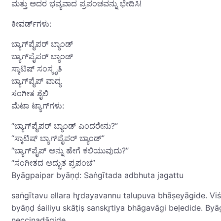
ಮತ್ತು ಅದರ ಭವ್ಯವಾದ ಪ್ರಪಂಚವನ್ನು ಭೇದಿಸಿ!
ಕೀವರ್ಡ್‌ಗಳು:
ಬ್ಯಾಗ್‌ಪೈಪರ್ ಬ್ಯಾಂಡ್
ಬ್ಯಾಗ್‌ಪೈಪರ್ ಬ್ಯಾಂಡ್
ಸ್ಕಾಟಿಷ್ ಸಂಸ್ಕೃತಿ
ಬ್ಯಾಗ್‌ಪೈಪ್ ವಾದ್ಯ
ಸಂಗೀತ ಶೈಲಿ
ಮೆಟಾ ಟ್ಯಾಗ್‌ಗಳು:
“ಬ್ಯಾಗ್‌ಪೈಪರ್ ಬ್ಯಾಂಡ್ ಎಂದರೇನು?”
“ಸ್ಕಾಟಿಷ್ ಬ್ಯಾಗ್‌ಪೈಪರ್ ಬ್ಯಾಂಡ್”
“ಬ್ಯಾಗ್‌ಪೈಪ್ ಅನ್ನು ಹೇಗೆ ಕಲಿಯುವುದು?”
“ಸಂಗೀತದ ಅದ್ಭುತ ಪ್ರಪಂಚ”
Byāg‌paipar byāṇḍ: Saṅgītada adbhuta jagattu
saṅgītavu ellara hr̥dayavannu talupuva bhāṣeyāgide. Viśv
byāṇḍ śailiyu skāṭiṣ sanskr̥tiya bhāgavāgi beḷedide. B
neccinadāgide.