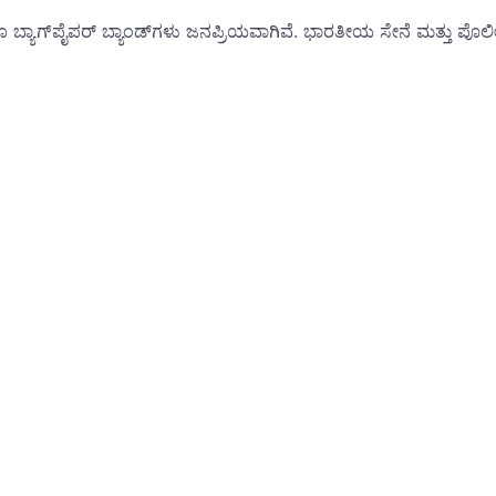
ಯಾಗ್‌ಪೈಪರ್ ಬ್ಯಾಂಡ್‌ಗಳು ಜನಪ್ರಿಯವಾಗಿವೆ. ಭಾರತೀಯ ಸೇನೆ ಮತ್ತು ಪೊಲೀಸ್