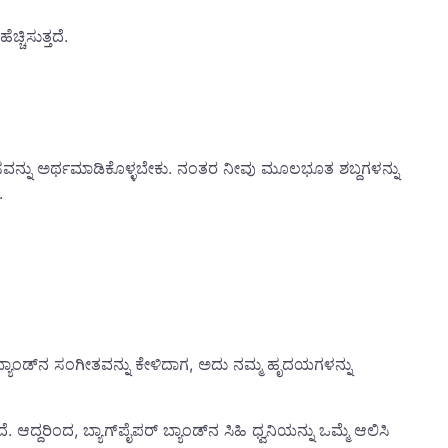
್ಚಿಸುತ್ತದೆ.
ಕೆಲಸವನ್ನು ಅರ್ಥಮಾಡಿಕೊಳ್ಳಬೇಕು. ನಂತರ ನೀವು ಮೂಲಭೂತ ಶಬ್ದಗಳನ್ನು
.
 ಬ್ಯಾಂಡ್‌ನ ಸಂಗೀತವನ್ನು ಕೇಳಿದಾಗ, ಅದು ನಮ್ಮ ಹೃದಯಗಳನ್ನು
ಆದ್ದರಿಂದ, ಬ್ಯಾಗ್‌ಪೈಪರ್ ಬ್ಯಾಂಡ್‌ನ ಸಿಹಿ ಧ್ವನಿಯನ್ನು ಒಮ್ಮೆ ಆಲಿಸಿ