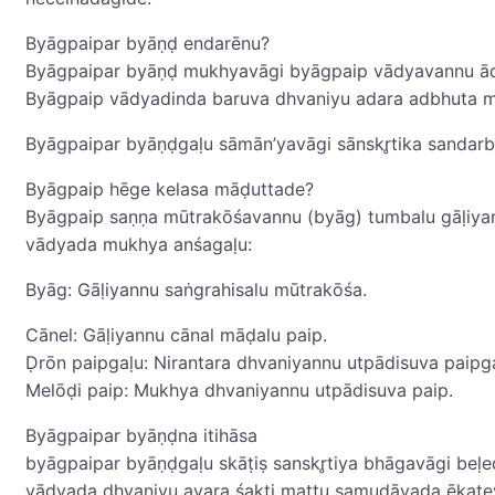
Byāg‌paipar byāṇḍ endarēnu?
Byāg‌paipar byāṇḍ mukhyavāgi byāg‌paip vādyavannu ādh
Byāg‌paip vādyadinda baruva dhvaniyu adara adbhuta m
Byāg‌paipar byāṇḍ‌gaḷu sāmān’yavāgi sānskr̥tika sandarb
Byāg‌paip hēge kelasa māḍuttade?
Byāg‌paip saṇṇa mūtrakōśavannu (byāg) tumbalu gāḷiyann
vādyada mukhya anśagaḷu:
Byāg: Gāḷiyannu saṅgrahisalu mūtrakōśa.
Cānel: Gāḷiyannu cānal māḍalu paip.
Ḍrōn paip‌gaḷu: Nirantara dhvaniyannu utpādisuva paip‌g
Melōḍi paip: Mukhya dhvaniyannu utpādisuva paip.
Byāg‌paipar byāṇḍ‌na itihāsa
byāg‌paipar byāṇḍ‌gaḷu skāṭiṣ sanskr̥tiya bhāgavāgi beḷ
vādyada dhvaniyu avara śakti mattu samudāyada ēkatey