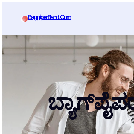
BagpiperBand.Com
ಬ್ಯಾಗ್‌ಪೈ