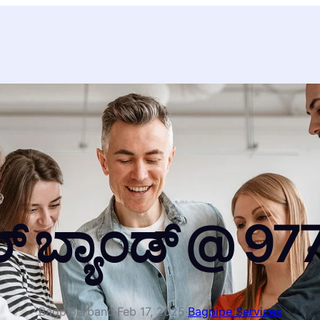
ಪರ್ ಬ್ಯಾಂಡ್ @ 
Bagpiperband
·
Feb 17, 2025
·
Bagpipe Services