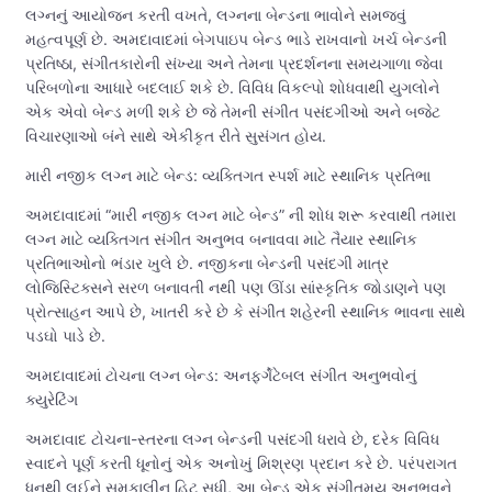
લગ્નનું આયોજન કરતી વખતે, લગ્નના બેન્ડના ભાવોને સમજવું
મહત્વપૂર્ણ છે. અમદાવાદમાં બેગપાઇપ બેન્ડ ભાડે રાખવાનો ખર્ચ બેન્ડની
પ્રતિષ્ઠા, સંગીતકારોની સંખ્યા અને તેમના પ્રદર્શનના સમયગાળા જેવા
પરિબળોના આધારે બદલાઈ શકે છે. વિવિધ વિકલ્પો શોધવાથી યુગલોને
એક એવો બેન્ડ મળી શકે છે જે તેમની સંગીત પસંદગીઓ અને બજેટ
વિચારણાઓ બંને સાથે એકીકૃત રીતે સુસંગત હોય.
મારી નજીક લગ્ન માટે બેન્ડ: વ્યક્તિગત સ્પર્શ માટે સ્થાનિક પ્રતિભા
અમદાવાદમાં “મારી નજીક લગ્ન માટે બેન્ડ” ની શોધ શરૂ કરવાથી તમારા
લગ્ન માટે વ્યક્તિગત સંગીત અનુભવ બનાવવા માટે તૈયાર સ્થાનિક
પ્રતિભાઓનો ભંડાર ખુલે છે. નજીકના બેન્ડની પસંદગી માત્ર
લોજિસ્ટિક્સને સરળ બનાવતી નથી પણ ઊંડા સાંસ્કૃતિક જોડાણને પણ
પ્રોત્સાહન આપે છે, ખાતરી કરે છે કે સંગીત શહેરની સ્થાનિક ભાવના સાથે
પડઘો પાડે છે.
અમદાવાદમાં ટોચના લગ્ન બેન્ડ: અનફર્ગેટેબલ સંગીત અનુભવોનું
ક્યુરેટિંગ
અમદાવાદ ટોચના-સ્તરના લગ્ન બેન્ડની પસંદગી ધરાવે છે, દરેક વિવિધ
સ્વાદને પૂર્ણ કરતી ધૂનોનું એક અનોખું મિશ્રણ પ્રદાન કરે છે. પરંપરાગત
ધૂનથી લઈને સમકાલીન હિટ સુધી, આ બેન્ડ એક સંગીતમય અનુભવને