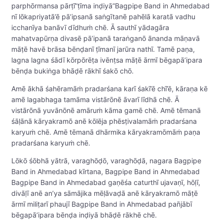
parphōrmansa pārṭī”ṭīma inḍiyā”Bagpipe Band in Ahmedabad
nī lōkapriyatā’ē pā’ipsanā saṅgītanē pahēlā karatā vadhu
icchanīya banāvī dīdhuṁ chē. Ā sauthī yādagāra
mahatvapūrṇa divasē pā’ipanā taraṅganō ānanda māṇavā
māṭē havē brāsa bēnḍanī ṭīmanī jarūra nathī. Tamē paṇa,
lagna lagna śādī kōrpōrēṭa ivēnṭsa māṭē ārmī bēgapā’ipara
bēnḍa bukiṅga bhāḍē rākhī śakō chō.
Amē ākhā śahēramāṁ pradarśana karī śakī’ē chī’ē, kāraṇa kē
amē lagabhaga tamāma vistārōnē āvarī līdhā chē. Ā
vistārōnā yuvānōnē amāruṁ kāma gamē chē. Amē tēmanā
śāḷānā kāryakramō anē kōlēja phēsṭivalamāṁ pradarśana
karyuṁ chē. Amē tēmanā dhārmika kāryakramōmāṁ paṇa
pradarśana karyuṁ chē.
Lōkō śōbhā yātrā, varaghōḍō, varaghōḍā, nagara Bagpipe
Band in Ahmedabad kīrtana, Bagpipe Band in Ahmedabad
Bagpipe Band in Ahmedabad gaṇēśa caturthī ujavaṇī, hōḷī,
divāḷī anē an’ya sāmājika mēḷāvaḍā anē kāryakramō māṭē
ārmī miliṭarī phaujī Bagpipe Band in Ahmedabad pan̄jābī
bēgapā’ipara bēnḍa inḍiyā bhāḍē rākhē chē.