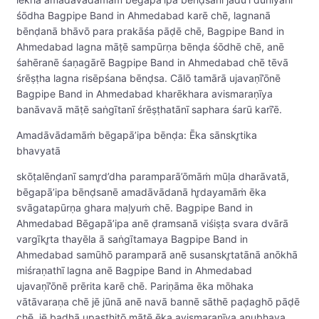
śōdha Bagpipe Band in Ahmedabad karē chē, lagnanā
bēnḍanā bhāvō para prakāśa pāḍē chē, Bagpipe Band in
Ahmedabad lagna māṭē sampūrṇa bēnḍa śōdhē chē, anē
śahēranē śaṇagārē Bagpipe Band in Ahmedabad chē tēvā
śrēṣṭha lagna risēpśana bēnḍsa. Cālō tamārā ujavaṇī’ōnē
Bagpipe Band in Ahmedabad kharēkhara avismaraṇīya
banāvavā māṭē saṅgītanī śrēṣṭhatānī saphara śarū karī’ē.
Amadāvādamāṁ bēgapā’ipa bēnḍa: Ēka sānskr̥tika
bhavyatā
skōṭalēnḍanī samr̥d’dha paramparā’ōmāṁ mūḷa dharāvatā,
bēgapā’ipa bēnḍsanē amadāvādanā hr̥dayamāṁ ēka
svāgatapūrṇa ghara maḷyuṁ chē. Bagpipe Band in
Ahmedabad Bēgapā’ipa anē ḍramsanā viśiṣṭa svara dvārā
vargīkr̥ta thayēla ā saṅgītamaya Bagpipe Band in
Ahmedabad samūhō paramparā anē susanskr̥tatānā anōkhā
miśraṇathī lagna anē Bagpipe Band in Ahmedabad
ujavaṇī’ōnē prērita karē chē. Pariṇāma ēka mōhaka
vātāvaraṇa chē jē jūnā anē navā bannē sāthē paḍaghō pāḍē
chē, jē badhā upasthitō māṭē ēka avismaraṇīya anubhava