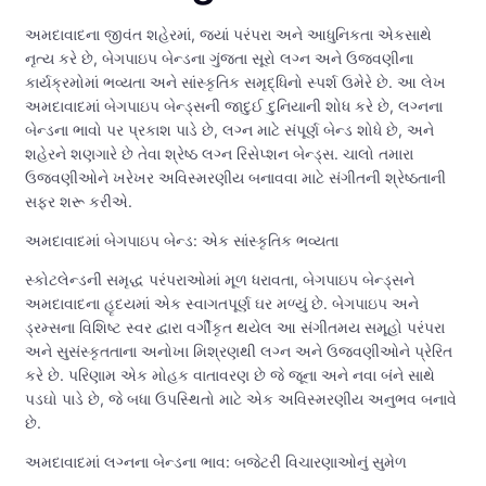
અમદાવાદના જીવંત શહેરમાં, જ્યાં પરંપરા અને આધુનિકતા એકસાથે
નૃત્ય કરે છે, બેગપાઇપ બેન્ડના ગુંજતા સૂરો લગ્ન અને ઉજવણીના
કાર્યક્રમોમાં ભવ્યતા અને સાંસ્કૃતિક સમૃદ્ધિનો સ્પર્શ ઉમેરે છે. આ લેખ
અમદાવાદમાં બેગપાઇપ બેન્ડ્સની જાદુઈ દુનિયાની શોધ કરે છે, લગ્નના
બેન્ડના ભાવો પર પ્રકાશ પાડે છે, લગ્ન માટે સંપૂર્ણ બેન્ડ શોધે છે, અને
શહેરને શણગારે છે તેવા શ્રેષ્ઠ લગ્ન રિસેપ્શન બેન્ડ્સ. ચાલો તમારા
ઉજવણીઓને ખરેખર અવિસ્મરણીય બનાવવા માટે સંગીતની શ્રેષ્ઠતાની
સફર શરૂ કરીએ.
અમદાવાદમાં બેગપાઇપ બેન્ડ: એક સાંસ્કૃતિક ભવ્યતા
સ્કોટલેન્ડની સમૃદ્ધ પરંપરાઓમાં મૂળ ધરાવતા, બેગપાઇપ બેન્ડ્સને
અમદાવાદના હૃદયમાં એક સ્વાગતપૂર્ણ ઘર મળ્યું છે. બેગપાઇપ અને
ડ્રમ્સના વિશિષ્ટ સ્વર દ્વારા વર્ગીકૃત થયેલ આ સંગીતમય સમૂહો પરંપરા
અને સુસંસ્કૃતતાના અનોખા મિશ્રણથી લગ્ન અને ઉજવણીઓને પ્રેરિત
કરે છે. પરિણામ એક મોહક વાતાવરણ છે જે જૂના અને નવા બંને સાથે
પડઘો પાડે છે, જે બધા ઉપસ્થિતો માટે એક અવિસ્મરણીય અનુભવ બનાવે
છે.
અમદાવાદમાં લગ્નના બેન્ડના ભાવ: બજેટરી વિચારણાઓનું સુમેળ