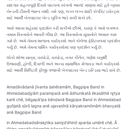
યાદગાર મહત્વપૂર્ણ દિવસે પાઇપના તરંગનો આનંદ માણવા માટે હવે બ્રાસ
બેન્ડની ટીમની જરૂર નથી. તમે પણ, લગ્ન લગ્ન શાદી કોર્પોરેટ ઇવેન્ટ્સ
માટે આર્મી બેગપાઇપર બેન્ડ બુકિંગ ભાડે રાખી શકો છો.
અમે આખા શહેરમાં પ્રદર્શન કરી શકીએ છીએ, કારણ કે અમે લગભગ
તમામ વિસ્તારોને આવરી લીધા છે. આ વિસ્તારોના યુવાનોને અમારું કામ
ગમે છે. અમે તેમના શાળાના કાર્યક્રમો અને કોલેજ ફેસ્ટિવલમાં પ્રદર્શન
કર્યું છે. અમે તેમના ધાર્મિક કાર્યક્રમોમાં પણ પ્રદર્શન કર્યું છે.
લોકો શોભા યાત્રા, વરઘોડો, વરઘોડા, નગર કીર્તન, ગણેશ ચતુર્થી
ઉજવણી, હોળી, દિવાળી અને અન્ય સામાજિક મેળાવડા અને કાર્યક્રમો
માટે આર્મી મિલિટરી ફૌજી પંજાબી બેગપાઇપર બેન્ડ ઇન્ડિયા ભાડે રાખે છે.
Amadāvādanā jīvanta śahēramāṁ, Bagpipe Band in
Ahmedabadjyāṁ paramparā anē ādhunikatā ēkasāthē nr̥tya
karē chē, bēgapā’ipa bēnḍanā Bagpipe Band in Ahmedabad
gun̄jatā sūrō lagna anē ujavaṇīnā kāryakramōmāṁ bhavyatā
anē Bagpipe Band
in Ahmedabadsānskr̥tika samr̥d’dhinō sparśa umērē chē. Ā
lēkha amadāvādamāṁ bēgapā’ipa bēnḍsanī jādu’ī duniyānī