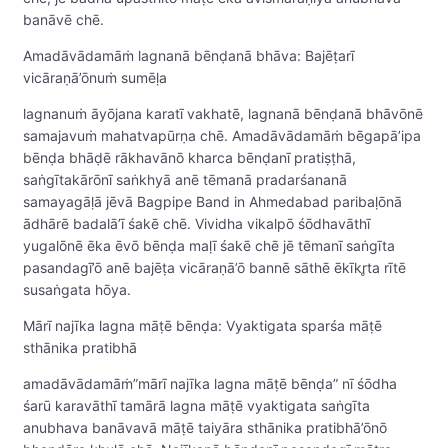
banāvē chē.
Amadāvādamāṁ lagnanā bēnḍanā bhāva: Bajēṭarī
vicāraṇā’ōnuṁ sumēḷa
lagnanuṁ āyōjana karatī vakhatē, lagnanā bēnḍanā bhāvōnē
samajavuṁ mahatvapūrṇa chē. Amadāvādamāṁ bēgapā’ipa
bēnḍa bhāḍē rākhavānō kharca bēnḍanī pratiṣṭhā,
saṅgītakārōnī saṅkhyā anē tēmanā pradarśananā
samayagāḷā jēvā Bagpipe Band in Ahmedabad paribaḷōnā
ādhārē badalā’ī śakē chē. Vividha vikalpō śōdhavāthī
yugalōnē ēka ēvō bēnḍa maḷī śakē chē jē tēmanī saṅgīta
pasandagī’ō anē bajēṭa vicāraṇā’ō bannē sāthē ēkīkr̥ta rītē
susaṅgata hōya.
Mārī najīka lagna māṭē bēnḍa: Vyaktigata sparśa māṭē
sthānika pratibhā
amadāvādamāṁ”mārī najīka lagna māṭē bēnḍa” nī śōdha
śarū karavāthī tamārā lagna māṭē vyaktigata saṅgīta
anubhava banāvavā māṭē taiyāra sthānika pratibhā’ōnō