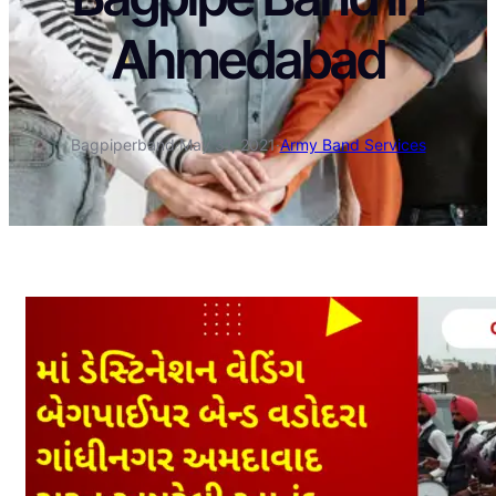
Ahmedabad
Bagpiperband
·
May 31, 2021
·
Army Band Services