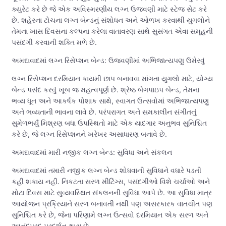
ક્યુરેટ કરે છે જે એક અવિસ્મરણીય લગ્ન ઉજવણી માટે સ્ટેજ સેટ કરે
છે. શહેરના ટોચના લગ્ન બેન્ડનું સંશોધન અને ઓળખ કરવાથી યુગલોને
તેમના ખાસ દિવસના કલ્પના કરેલા વાતાવરણ સાથે સુસંગત એવા સમૂહની
પસંદગી કરવાની શક્તિ મળે છે.
અમદાવાદમાં લગ્ન રિસેપ્શન બેન્ડ: ઉજવણીમાં અભિજાત્યપણુ ઉમેરવું
લગ્ન રિસેપ્શન દરમિયાન કાયમી છાપ બનાવવા માંગતા યુગલો માટે, યોગ્ય
બેન્ડ પસંદ કરવું ખૂબ જ મહત્વપૂર્ણ છે. શ્રેષ્ઠ બેગપાઇપ બેન્ડ, તેમના
ભવ્ય ધૂન અને આકર્ષક પોશાક સાથે, સ્વાગત ઉત્સવોમાં અભિજાત્યપણુ
અને ભવ્યતાની ભાવના લાવે છે. પરંપરાગત અને સમકાલીન સંગીતનું
સુમેળભર્યું મિશ્રણ બધા ઉપસ્થિતો માટે એક યાદગાર અનુભવ સુનિશ્ચિત
કરે છે, જે લગ્ન રિસેપ્શનને ખરેખર અસાધારણ બનાવે છે.
અમદાવાદમાં મારી નજીક લગ્ન બેન્ડ: સુવિધા અને સંકલન
અમદાવાદમાં તમારી નજીક લગ્ન બેન્ડ શોધવાની સુવિધાને વધારે પડતી
કહી શકાય નહીં. નિકટતા સરળ મીટિંગ્સ, પસંદગીઓ વિશે ચર્ચાઓ અને
મોટા દિવસ માટે સુવ્યવસ્થિત સંકલનની સુવિધા આપે છે. આ સુવિધા માત્ર
આયોજન પ્રક્રિયાને સરળ બનાવતી નથી પણ અસરકારક વાતચીત પણ
સુનિશ્ચિત કરે છે, જેના પરિણામે લગ્ન ઉત્સવો દરમિયાન એક સરળ અને
આનંદપ્રદ પ્રદર્શન થાય છે.