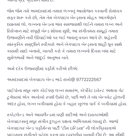
જેમ જેમ તમે અમદાવાદમાં તમારા લગ્નનું આયોજન કરવાની રોમાંચક
સફર શરૂ કરો છો, તેમ તેમ બેગપાઇપ બેન્ડ્સના મોહક આકર્ષણને
ધ્યાનમાં લો. લગ્નના બેન્ડના ભાવ સમજવાથી લઈને તમારા લગ્ન અને
રિસેપ્શન માટે સંપૂર્ણ બેન્ડ શોધવા સુધી, આ સંગીતમય સમૂહો તમારા
ઉજવણીને નવી ઊંચાઈઓ પર લઈ જવાનું વચન આપે છે. શહેરની
સાંસ્કૃતિક સમૃદ્ધિને સ્વીકારો અને બેગપાઇપ બેન્ડ્સના શાહી ધૂન સાથે
કાયમી યાદો બનાવો, ખાતરી કરો કે તમારા લગ્નનો દિવસ બધા માટે
સુમેળભર્યો અને જાદુઈ અનુભવ બને.
અમે દરેક ઉજવણીમાં પર્ફોર્મ કરીએ છીએ:
અમદાવાદમાં બેગપાઇપ બેન્ડ ભાડે રાખો@ 9772222567
પાઈપોના મધુર તાલ કોઈપણ લગ્ન સમારંભ, કોર્પોરેટ ઇવેન્ટ અથવા ગેટ
ટુગેધરમાં એક અનોખો સ્પર્શ ઉમેરે છે, પછી ભલે તે બંધ બેન્ક્વેટ હોલની
અંદર હોય, લગ્ન બગીચામાં હોય કે બહાર ખુલ્લા પાર્ક કે બગીચામાં હોય.
સ્કોટલેન્ડ અને આયર્લેન્ડમાં ઘણી સદીઓ અને દાયકાઓથી
બેગપાઇપ્સનું મધુર સંગીત દુલ્હન પક્ષના અભિગમમાં લાવ્યું છે. આજે
બેગપાઇપર બેન્ડ પર્ફોર્મન્સ પાર્ટી “ટીમ ઇન્ડિયા” ની લોકપ્રિયતાએ
પાઇપ્સના સંગીતને પહેલા કરતા વધુ ઇચ્છનીય બનાવી દીધું છે. આ સૌથી