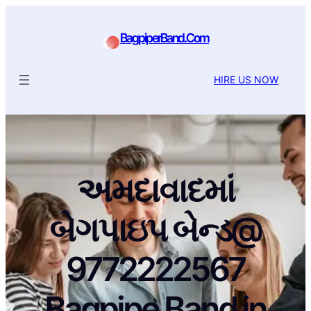
BagpiperBand.Com
HIRE US NOW
અમદાવાદમાં
બેગપાઇપ બેન્ડ@
9772222567
Bagpipe Band in