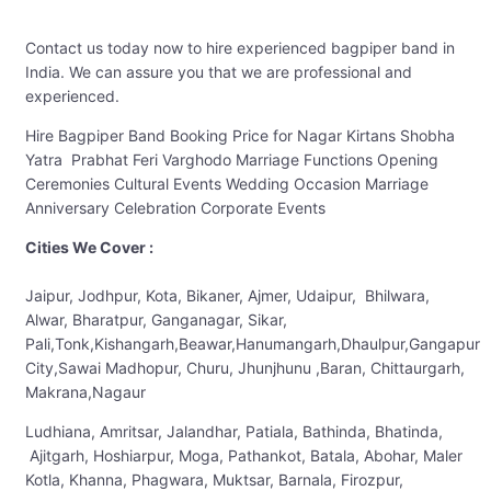
Contact us today now to hire experienced bagpiper band in
India. We can assure you that we are professional and
experienced.
Hire Bagpiper Band Booking Price for Nagar Kirtans Shobha
Yatra Prabhat Feri Varghodo Marriage Functions Opening
Ceremonies Cultural Events Wedding Occasion Marriage
Anniversary Celebration Corporate Events
Cities We Cover :
Jaipur, Jodhpur, Kota, Bikaner, Ajmer, Udaipur, Bhilwara,
Alwar, Bharatpur, Ganganagar, Sikar,
Pali,Tonk,Kishangarh,Beawar,Hanumangarh,Dhaulpur,Gangapur
City,Sawai Madhopur, Churu, Jhunjhunu ,Baran, Chittaurgarh,
Makrana,Nagaur
Ludhiana, Amritsar, Jalandhar, Patiala, Bathinda, Bhatinda,
Ajitgarh, Hoshiarpur, Moga, Pathankot, Batala, Abohar, Maler
Kotla, Khanna, Phagwara, Muktsar, Barnala, Firozpur,