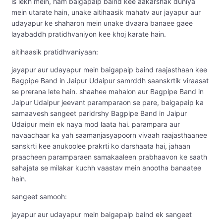
is lekh mein, ham baigapaip baind kee aakarshak duniya
mein utarate hain, unake aitihaasik mahatv aur jayapur aur
udayapur ke shaharon mein unake dvaara banaee gaee
layabaddh pratidhvaniyon kee khoj karate hain.
aitihaasik pratidhvaniyaan:
jayapur aur udayapur mein baigapaip baind raajasthaan kee
Bagpipe Band in Jaipur Udaipur samrddh saanskrtik viraasat
se prerana lete hain. shaahee mahalon aur Bagpipe Band in
Jaipur Udaipur jeevant paramparaon se pare, baigapaip ka
samaavesh sangeet paridrshy Bagpipe Band in Jaipur
Udaipur mein ek naya mod laata hai. parampara aur
navaachaar ka yah saamanjasyapoorn vivaah raajasthaanee
sanskrti kee anukoolee prakrti ko darshaata hai, jahaan
praacheen paramparaen samakaaleen prabhaavon ke saath
sahajata se milakar kuchh vaastav mein anootha banaatee
hain.
sangeet samooh:
jayapur aur udayapur mein baigapaip baind ek sangeet