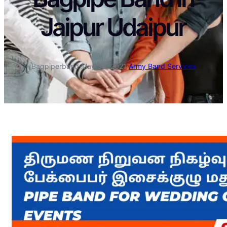
Jaipur Udaipur
Bagpiperband
·
May 30, 2021
·
Army Band Services