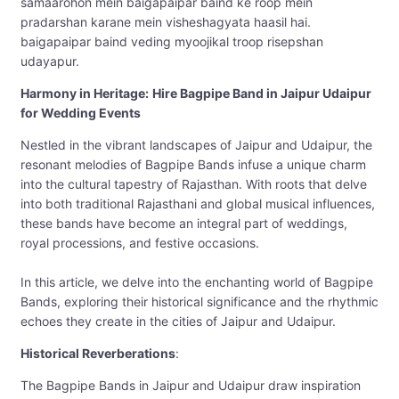
samaarohon mein baigapaipar baind ke roop mein
pradarshan karane mein visheshagyata haasil hai.
baigapaipar baind veding myoojikal troop risepshan
udayapur.
Harmony in Heritage:
Hire Bagpipe Band in Jaipur Udaipur
for Wedding Events
Nestled in the vibrant landscapes of Jaipur and Udaipur, the
resonant melodies of Bagpipe Bands infuse a unique charm
into the cultural tapestry of Rajasthan. With roots that delve
into both traditional Rajasthani and global musical influences,
these bands have become an integral part of weddings,
royal processions, and festive occasions.
In this article, we delve into the enchanting world of Bagpipe
Bands, exploring their historical significance and the rhythmic
echoes they create in the cities of Jaipur and Udaipur.
Historical Reverberations
:
The Bagpipe Bands in Jaipur and Udaipur draw inspiration