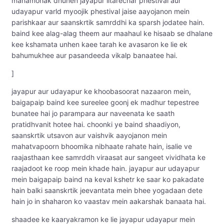
manamohak dhunen jayapur litarechar phestival aur
udayapur varld myoojik phestival jaise aayojanon mein
parishkaar aur saanskrtik samrddhi ka sparsh jodatee hain.
baind kee alag-alag theem aur maahaul ke hisaab se dhalane
kee kshamata unhen kaee tarah ke avasaron ke lie ek
bahumukhee aur pasandeeda vikalp banaatee hai.
]
jayapur aur udayapur ke khoobasoorat nazaaron mein,
baigapaip baind kee sureelee goonj ek madhur tepestree
bunatee hai jo parampara aur naveenata ke saath
pratidhvanit hotee hai. choonki ye baind shaadiyon,
saanskrtik utsavon aur vaishvik aayojanon mein
mahatvapoorn bhoomika nibhaate rahate hain, isalie ve
raajasthaan kee samrddh viraasat aur sangeet vividhata ke
raajadoot ke roop mein khade hain. jayapur aur udayapur
mein baigapaip baind na keval kshetr ke saar ko pakadate
hain balki saanskrtik jeevantata mein bhee yogadaan dete
hain jo in shaharon ko vaastav mein aakarshak banaata hai.
shaadee ke kaaryakramon ke lie jayapur udayapur mein