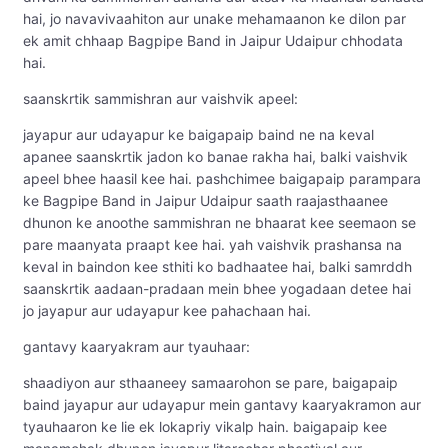
hai, jo navavivaahiton aur unake mehamaanon ke dilon par
ek amit chhaap Bagpipe Band in Jaipur Udaipur chhodata
hai.
saanskrtik sammishran aur vaishvik apeel:
jayapur aur udayapur ke baigapaip baind ne na keval
apanee saanskrtik jadon ko banae rakha hai, balki vaishvik
apeel bhee haasil kee hai. pashchimee baigapaip parampara
ke Bagpipe Band in Jaipur Udaipur saath raajasthaanee
dhunon ke anoothe sammishran ne bhaarat kee seemaon se
pare maanyata praapt kee hai. yah vaishvik prashansa na
keval in baindon kee sthiti ko badhaatee hai, balki samrddh
saanskrtik aadaan-pradaan mein bhee yogadaan detee hai
jo jayapur aur udayapur kee pahachaan hai.
gantavy kaaryakram aur tyauhaar:
shaadiyon aur sthaaneey samaarohon se pare, baigapaip
baind jayapur aur udayapur mein gantavy kaaryakramon aur
tyauhaaron ke lie ek lokapriy vikalp hain. baigapaip kee