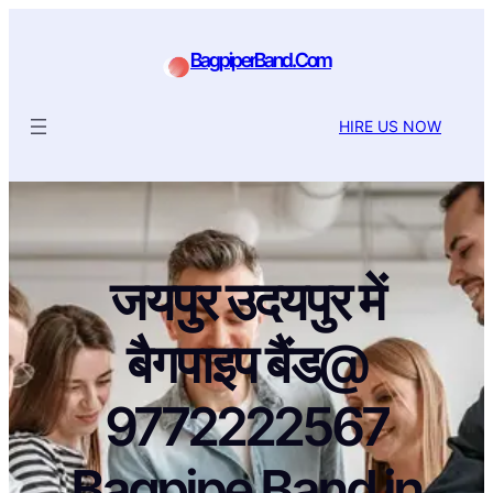
BagpiperBand.Com
HIRE US NOW
जयपुर उदयपुर में
बैगपाइप बैंड@
9772222567
Bagpipe Band in