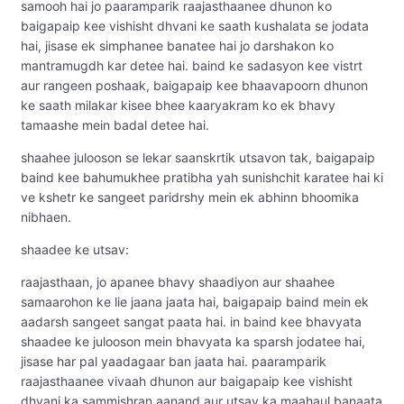
samooh hai jo paaramparik raajasthaanee dhunon ko
baigapaip kee vishisht dhvani ke saath kushalata se jodata
hai, jisase ek simphanee banatee hai jo darshakon ko
mantramugdh kar detee hai. baind ke sadasyon kee vistrt
aur rangeen poshaak, baigapaip kee bhaavapoorn dhunon
ke saath milakar kisee bhee kaaryakram ko ek bhavy
tamaashe mein badal detee hai.
shaahee julooson se lekar saanskrtik utsavon tak, baigapaip
baind kee bahumukhee pratibha yah sunishchit karatee hai ki
ve kshetr ke sangeet paridrshy mein ek abhinn bhoomika
nibhaen.
shaadee ke utsav:
raajasthaan, jo apanee bhavy shaadiyon aur shaahee
samaarohon ke lie jaana jaata hai, baigapaip baind mein ek
aadarsh sangeet sangat paata hai. in baind kee bhavyata
shaadee ke julooson mein bhavyata ka sparsh jodatee hai,
jisase har pal yaadagaar ban jaata hai. paaramparik
raajasthaanee vivaah dhunon aur baigapaip kee vishisht
dhvani ka sammishran aanand aur utsav ka maahaul banaata