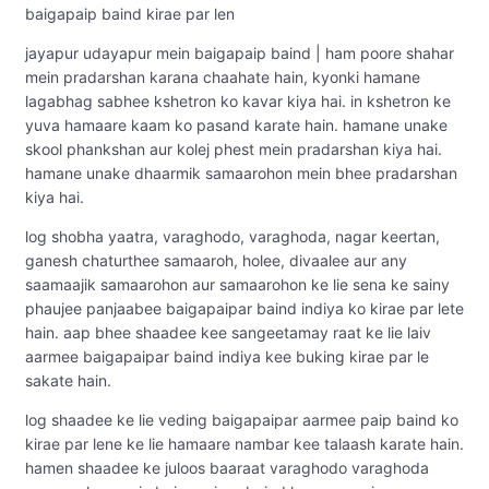
baigapaip baind kirae par len
jayapur udayapur mein baigapaip baind | ham poore shahar
mein pradarshan karana chaahate hain, kyonki hamane
lagabhag sabhee kshetron ko kavar kiya hai. in kshetron ke
yuva hamaare kaam ko pasand karate hain. hamane unake
skool phankshan aur kolej phest mein pradarshan kiya hai.
hamane unake dhaarmik samaarohon mein bhee pradarshan
kiya hai.
log shobha yaatra, varaghodo, varaghoda, nagar keertan,
ganesh chaturthee samaaroh, holee, divaalee aur any
saamaajik samaarohon aur samaarohon ke lie sena ke sainy
phaujee panjaabee baigapaipar baind indiya ko kirae par lete
hain. aap bhee shaadee kee sangeetamay raat ke lie laiv
aarmee baigapaipar baind indiya kee buking kirae par le
sakate hain.
log shaadee ke lie veding baigapaipar aarmee paip baind ko
kirae par lene ke lie hamaare nambar kee talaash karate hain.
hamen shaadee ke juloos baaraat varaghodo varaghoda