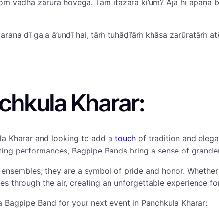
tōṁ vadha zarūra hōvēgā. Tāṁ itazāra ki’uṁ? Aja hī āpaṇā
arana dī gala ā’undī hai, tāṁ tuhāḍī’āṁ khāsa zarūratāṁ a
chkula Kharar:
la Kharar and looking to add a
touch
of tradition and eleg
vating performances, Bagpipe Bands bring a sense of grande
 ensembles; they are a symbol of pride and honor. Whether 
es through the air, creating an unforgettable experience for 
 Bagpipe Band for your next event in Panchkula Kharar: