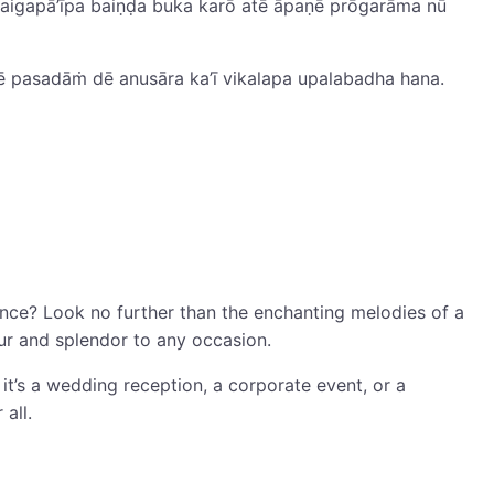
 baigapā’īpa baiṇḍa buka karō atē āpaṇē prōgarāma nū
tē pasadāṁ dē anusāra ka’ī vikalapa upalabadha hana.
ance? Look no further than the enchanting melodies of a
ur and splendor to any occasion.
it’s a wedding reception, a corporate event, or a
all.