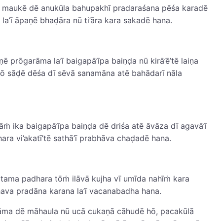
 vī maukē dē anukūla bahupakhī pradaraśana pēśa karadē
la’ī āpaṇē bhaḍāra nū ti’āra kara sakadē hana.
 prōgarāma la’ī baigapā’īpa baiṇḍa nū kirā’ē’tē laiṇa
 jō sāḍē dēśa dī sēvā sanamāna atē bahādarī nāla
ṁ ika baigapā’īpa baiṇḍa dē driśa atē āvāza dī agavā’ī
ra vi’akatī’tē sathā’ī prabhāva chaḍadē hana.
tama padhara tōṁ ilāvā kujha vī umīda nahīṁ kara
hava pradāna karana la’ī vacanabadha hana.
rāma dē māhaula nū ucā cukaṇā cāhudē hō, pacakūlā