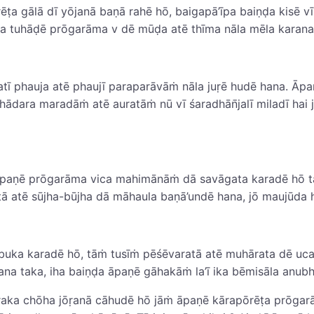
rēṭa gālā dī yōjanā baṇā rahē hō, baigapā’īpa baiṇḍa kisē
uha tuhāḍē prōgarāma v dē mūḍa atē thīma nāla mēla karana 
tī phauja atē phaujī paraparāvāṁ nāla juṛē hudē hana. Āpaṇē
ahādara maradāṁ atē auratāṁ nū vī śaradhān̄jalī miladī hai
ṁ āpaṇē prōgarāma vica mahimānāṁ dā savāgata karadē hō tā
 atē sūjha-būjha dā māhaula baṇā’undē hana, jō maujūda ha
buka karadē hō, tāṁ tusīṁ pēśēvaratā atē muhārata dē uca
śana taka, iha baiṇḍa āpaṇē gāhakāṁ la’ī ika bēmisāla anub
āraka chōha jōṛanā cāhudē hō jāṁ āpaṇē kārapōrēṭa prōga