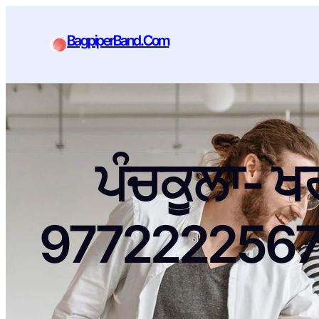
BagpiperBand.Com
ਪੰਚਕੂਲਾ- ਖ
9772222567 