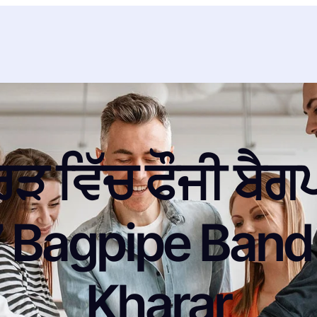
ਰੜ ਵਿੱਚ ਫੌਜੀ ਬੈ
Bagpipe Band 
Kharar