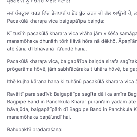
ਪ੍ਰੋਗਰਾਮ ਨੂੰ ਸੱਚਮੁੱਚ ਅਭੁੱਲ ਬਣਾਓ!
ਜਦੋਂ ਪੰਚਕੂਲਾ ਖਰੜ ਵਿੱਚ ਬੈਗਪਾਈਪ ਬੈਂਡ ਬੁੱਕ ਕਰਨ ਦੀ ਗੱਲ ਆਉਂਦੀ ਹੈ,
Pacakūlā kharaṛa vica baigapā’īpa baiṇḍa:
Kī tusīṁ pacakūlā kharaṛa vica vi’āha jāṁ viśēśa samāg
manamōhaka dhunāṁ tōṁ ilāvā hōra nā dēkhō. Āpaṇī’āṁ 
atē śāna dī bhāvanā li’ā’undē hana.
Pacakūlā kharaṛa vica, baigapā’īpa baiṇḍa sirafa sagīt
prōgarāma hōvē, jāṁ sabhi’ācāraka ti’uhāra hōvē, baigapā
Ithē kujha kārana hana ki tuhānū pacakūlā kharaṛa vica ā
Ravā’itī para sadīvī: Baigapā’īpa sagīta dā ika amīra B
Bagpipe Band in Panchkula Kharar purāṇī’āṁ yādāṁ atē ś
bāvajūda, baigapā’īpāṁ dī Bagpipe Band in Panchkula 
manamōhaka baṇā’undī hai.
Bahupakhī pradaraśana: