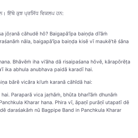
ਹਨ। ਇੱਥੇ ਕੁਝ ਪ੍ਰਸਿੱਧ ਵਿਕਲਪ ਹਨ:
sa jōṛanā cāhudē hō? Baigapā’īpa baiṇḍa dī’āṁ
śanāṁ nāla, baigapā’īpa baiṇḍa kisē vī maukē’tē śāna
ana. Bhāvēṁ iha vi’āha dā risaipaśana hōvē, kārapōrēṭa
’ī ika abhula anubhava paidā karadī hai.
iṇa bārē vicāra ki’uṁ karanā cāhīdā hai:
ṇā hai. Paraparā vica jaṛhāṁ, bhūta bharī’āṁ dhunāṁ
nchkula Kharar hana. Phira vī, āpaṇī purāṇī utapatī dē
a dē daraśakāṁ nū Bagpipe Band in Panchkula Kharar