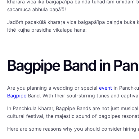
kharaṛa vica ika baigapā’īpa baiṇḍa tuhāḍī’āṁ umīdāṁ 
sacamuca abhula baṇā’ō!
Jadōṁ pacakūlā kharaṛa vica baigapā’īpa baiṇḍa buka k
Ithē kujha prasidha vikalapa hana:
Bagpipe Band in Pan
Are you planning a wedding or special
event
in Panchku
Bagpipe
Band. With their soul-stirring tunes and capti
In Panchkula Kharar, Bagpipe Bands are not just musical
cultural festival, the majestic sound of bagpipes resonat
Here are some reasons why you should consider hiring a