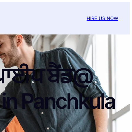
HIRE US NOW
ਗਪਾਈਪ ਬੈਂਡ@
in Panchkula