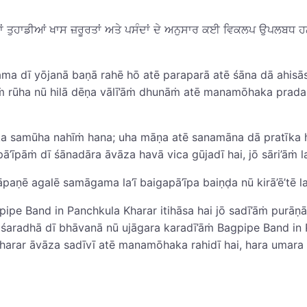
 ਤਾਂ ਤੁਹਾਡੀਆਂ ਖਾਸ ਜ਼ਰੂਰਤਾਂ ਅਤੇ ਪਸੰਦਾਂ ਦੇ ਅਨੁਸਾਰ ਕਈ ਵਿਕਲਪ ਉਪਲਬਧ 
ama dī yōjanā baṇā rahē hō atē paraparā atē śāna dā ahisā
rūha nū hilā dēṇa vālī’āṁ dhunāṁ atē manamōhaka pradara
aka samūha nahīṁ hana; uha māṇa atē sanamāna dā pratīka h
’īpāṁ dī śānadāra āvāza havā vica gūjadī hai, jō sāri’āṁ la
paṇē agalē samāgama la’ī baigapā’īpa baiṇḍa nū kirā’ē’tē la
agpipe Band in Panchkula Kharar itihāsa hai jō sadī’āṁ purā
aradhā dī bhāvanā nū ujāgara karadī’āṁ Bagpipe Band in Pa
Kharar āvāza sadīvī atē manamōhaka rahidī hai, hara umar