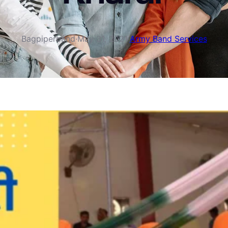
Bagpiperband
·
May 31, 2021
·
Army Band Services