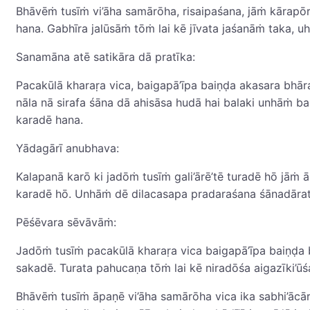
Bhāvēṁ tusīṁ vi’āha samārōha, risaipaśana, jāṁ kārapō
hana. Gabhīra jalūsāṁ tōṁ lai kē jīvata jaśanāṁ taka, 
Sanamāna atē satikāra dā pratīka:
Pacakūlā kharaṛa vica, baigapā’īpa baiṇḍa akasara bhāra
nāla nā sirafa śāna dā ahisāsa hudā hai balaki unhāṁ b
karadē hana.
Yādagārī anubhava:
Kalapanā karō ki jadōṁ tusīṁ gali’ārē’tē turadē hō jā
karadē hō. Unhāṁ dē dilacasapa pradaraśana śānadāratā
Pēśēvara sēvāvāṁ:
Jadōṁ tusīṁ pacakūlā kharaṛa vica baigapā’īpa baiṇḍa 
sakadē. Turata pahucaṇa tōṁ lai kē niradōśa aigazīki’ū
Bhāvēṁ tusīṁ āpaṇē vi’āha samārōha vica ika sabhi’āc