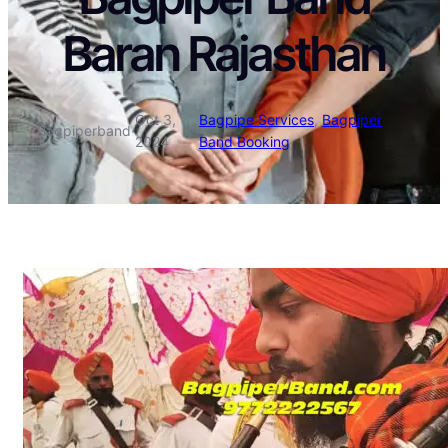
Baran Rajasthan
Oct 3,
Bagpipe Services
, 
Bagpiper
Bagpiperband
·
·
2024
Band Booking