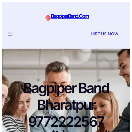
BagpiperBand.Com
HIRE US NOW
Bagpiper Band
Bharatpur
9772222567