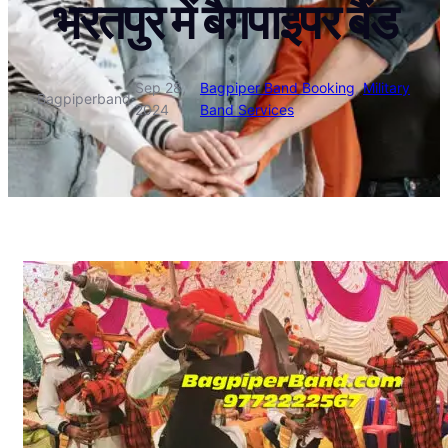
भरतपुर में बैगपाइपर बैंड
Sep 28,
Bagpiper Band Booking
, 
Military
Bagpiperband
·
·
2024
Band Services