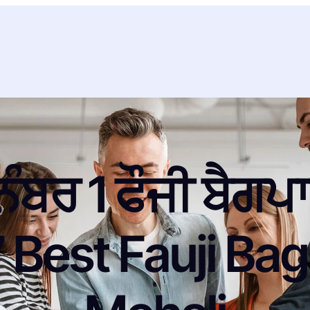
 ਨੰਬਰ 1 ਫੌਜੀ ਬੈਗ
est Fauji Bag