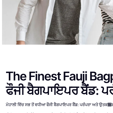
The Finest Fauji Bagp
ਫੌਜੀ ਬੈਗਪਾਇਪਰ ਬੈਂਡ: 
ਮੋਹਾਲੀ ਵਿੱਚ ਸਭ ਤੋਂ ਵਧੀਆ ਫੌਜੀ ਬੈਗਪਾਇਪਰ ਬੈਂਡ: ਪਰੰਪਰਾ ਅਤੇ ਉਤਕ੃