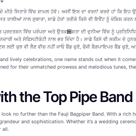
ਦੇ ਮੀਠੇ ਸਿਤਾਰੇ ਵਿੱਚ ਸ਼ਾਮਲ ਹੋਵੋ। ਅਸੀਂ ਇਸ ਦਾ ਵਰਨਾਂ ਕਰਦੇ ਹਾਂ ਕਿ ਇਹ
 ਤਾਲੀਆਂ ਨਾਲ ਸੁਥਾਰਾ, ਸਾਡੇ ਹੋਰਾਂ ਤਰੀਕੇ ਕਿਸੇ ਵੀ ਇਵੈਂਟ ਨੂੰ ਖੋਸ਼ਿਸ਼ ਕਰਨ
ਗੀਤ ਪ੍ਰਦਰਸ਼ਨ ਵਿੱਚ ਪਰੰਪਰਾ ਅਤੇ ਉਤਕ੃ਸ਼ਤਾ ਦੀ ਦੁਨੀਆ ਵਿੱਚ ਨੂੰ ਪ੍ਰਤਿਨਿਧਿਤ
ਸ਼ਾਨਦਾਰੀ ਅਤੇ ਸੋਫਿਸਟੀਕੇਟੀ ਨਾਲ ਭਰ ਦਿੰਦਾ ਹੈ। ਸਾਡੇ ਕਿਸੇ ਵੀ ਸਕੀਮ ਦੇ ਹੁ
ਇਸ ਲਈ ਕੁਝ ਵੀ ਲੈਣ ਵੀਚ ਨਹੀਂ ਜਾਓ ਬੈਂਡ ਚੁਣੋ, ਫੌਜੀ ਬੈਗਪਾਇਪਰ ਬੈਂਡ ਚੁਣੋ, ਅਤ
ts and lively celebrations, one name stands out when it come
ned for their unmatched prowess and melodious tunes, the 
ith the Top Pipe Band 
look no further than the Fauji Bagpiper Band. With a rich h
randeur and sophistication. Whether it’s a wedding ceremon
all.