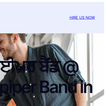
HIRE US NOW
ਪਾਈਪਰ ਬੈਂਡ @
piper Band in