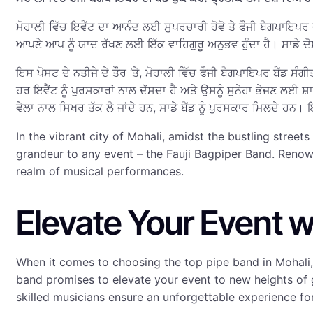
ਮੋਹਾਲੀ ਵਿੱਚ ਇਵੈਂਟ ਦਾ ਆਨੰਦ ਲਈ ਸੁਪਰਚਾਰੀ ਹੋਵੋ ਤੇ ਫੌਜੀ ਬੈਗਪਾਇਪਰ 
ਆਪਣੇ ਆਪ ਨੂੰ ਯਾਦ ਰੱਖਣ ਲਈ ਇੱਕ ਵਾਹਿਗੁਰੂ ਅਨੁਭਵ ਹੁੰਦਾ ਹੈ। ਸਾਡੇ ਦੋਸਤ
ਇਸ ਪੋਸਟ ਦੇ ਨਤੀਜੇ ਦੇ ਤੌਰ ‘ਤੇ, ਮੋਹਾਲੀ ਵਿੱਚ ਫੌਜੀ ਬੈਗਪਾਇਪਰ ਬੈਂਡ ਸੰ
ਹਰ ਇਵੈਂਟ ਨੂੰ ਪੁਰਸਕਾਰਾਂ ਨਾਲ ਦੱਸਦਾ ਹੈ ਅਤੇ ਉਸਨੂੰ ਸੁਨੇਹਾ ਭੇਜਣ ਲਈ 
ਵੇਲਾ ਨਾਲ ਸਿਖਰ ਤੱਕ ਲੈ ਜਾਂਦੇ ਹਨ, ਸਾਡੇ ਬੈਂਡ ਨੂੰ ਪੁਰਸਕਾਰ ਮਿਲਦੇ ਹਨ। 
In the vibrant city of Mohali, amidst the bustling stree
grandeur to any event – the Fauji Bagpiper Band. Renow
realm of musical performances.
Elevate Your Event w
When it comes to choosing the top pipe band in Mohali, 
band promises to elevate your event to new heights of g
skilled musicians ensure an unforgettable experience for 