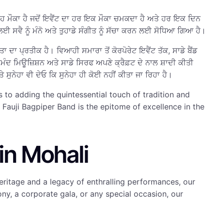
 ਉਹ ਮੌਕਾ ਹੈ ਜਦੋਂ ਇਵੈਂਟ ਦਾ ਹਰ ਇਕ ਮੌਕਾ ਚਮਕਦਾ ਹੈ ਅਤੇ ਹਰ ਇਕ ਦਿਨ
 ਲਈ ਸਵੈ ਨੂੰ ਮੰਨੋ ਅਤੇ ਤੁਹਾਡੇ ਸੰਗੀਤ ਨੂੰ ਸੱਚਾ ਕਰਨ ਲਈ ਸੋਧਿਆ ਗਿਆ ਹੈ।
ਾ ਦਾ ਪ੍ਰਤੀਕ ਹੈ। ਵਿਆਹੀ ਸਮਾਰਾ ਤੋਂ ਕੋਰਪੋਰੇਟ ਇਵੈਂਟ ਤੱਕ, ਸਾਡੇ ਬੈਂਡ
ਨਰਮੰਦ ਮਿਊਜ਼ਿਸ਼ਨ ਅਤੇ ਸਾਡੇ ਸਿਰਫ ਅਪਣੇ ਕ੍ਰੈਫ਼ਟ ਦੇ ਨਾਲ ਸ਼ਾਦੀ ਕੀਤੀ
ੇ ਸੁਨੇਹਾ ਵੀ ਦੇਓ ਕਿ ਸੁਨੇਹਾ ਹੀ ਕੋਈ ਨਹੀਂ ਕੀਤਾ ਜਾ ਰਿਹਾ ਹੈ।
s to adding the quintessential touch of tradition and
Fauji Bagpiper Band is the epitome of excellence in the
in Mohali
eritage and a legacy of enthralling performances, our
y, a corporate gala, or any special occasion, our