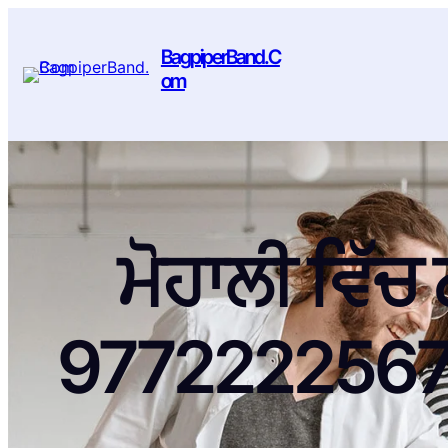
BagpiperBand.C
om
ਮੋਹਾਲੀ ਵਿੱਚ
9772222567 B