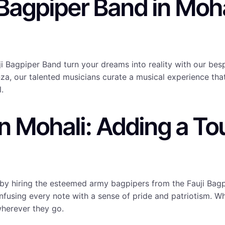
Bagpiper Band in Moh
uji Bagpiper Band turn your dreams into reality with our 
a, our talented musicians curate a musical experience that 
.
n Mohali: Adding a Tou
 by hiring the esteemed army bagpipers from the Fauji Bag
 infusing every note with a sense of pride and patriotism. W
herever they go.