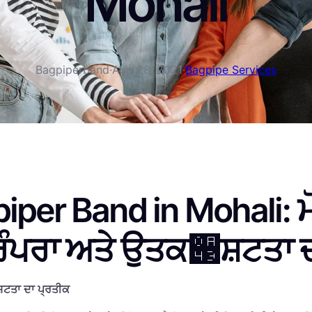
Mohali
Bagpiperband
·
Aug 28, 2021
·
Bagpipe Services
iper Band in Mohali: ਮ
ਪਰੰਪਰਾ ਅਤੇ ਉਤਕ੃ਸ਼ਟਤਾ 
ਸ਼ਟਤਾ ਦਾ ਪ੍ਰਤੀਕ