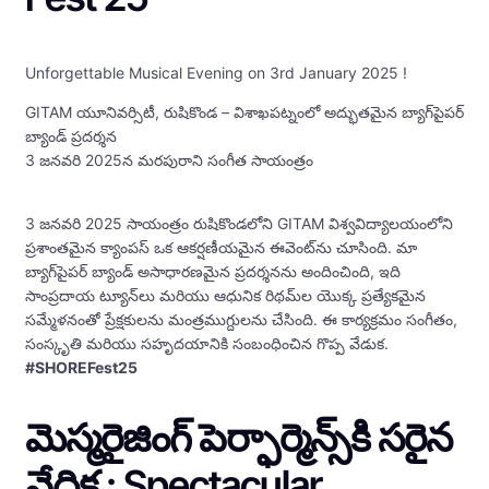
Unforgettable Musical Evening on 3rd January 2025 !
GITAM యూనివర్సిటీ, రుషికొండ – విశాఖపట్నంలో అద్భుతమైన బ్యాగ్‌పైపర్
బ్యాండ్ ప్రదర్శన
3 జనవరి 2025న మరపురాని సంగీత సాయంత్రం
3 జనవరి 2025 సాయంత్రం రుషికొండలోని GITAM విశ్వవిద్యాలయంలోని
ప్రశాంతమైన క్యాంపస్ ఒక ఆకర్షణీయమైన ఈవెంట్‌ను చూసింది. మా
బ్యాగ్‌పైపర్ బ్యాండ్ అసాధారణమైన ప్రదర్శనను అందించింది, ఇది
సాంప్రదాయ ట్యూన్‌లు మరియు ఆధునిక రిథమ్‌ల యొక్క ప్రత్యేకమైన
సమ్మేళనంతో ప్రేక్షకులను మంత్రముగ్దులను చేసింది. ఈ కార్యక్రమం సంగీతం,
సంస్కృతి మరియు సహృదయానికి సంబంధించిన గొప్ప వేడుక.
#SHOREFest25
మెస్మరైజింగ్ పెర్ఫార్మెన్స్‌కి సరైన
వేదిక : Spectacular