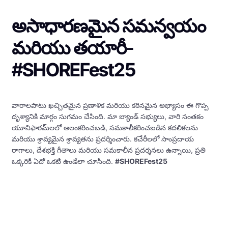
అసాధారణమైన సమన్వయం
మరియు తయారీ-
#SHOREFest25
వారాలపాటు ఖచ్చితమైన ప్రణాళిక మరియు కఠినమైన అభ్యాసం ఈ గొప్ప
దృశ్యానికి మార్గం సుగమం చేసింది. మా బ్యాండ్ సభ్యులు, వారి సంతకం
యూనిఫారమ్‌లలో అలంకరించబడి, సమకాలీకరించబడిన కదలికలను
మరియు శ్రావ్యమైన శ్రావ్యతను ప్రదర్శించారు. కచేరీలలో సాంప్రదాయ
రాగాలు, దేశభక్తి గీతాలు మరియు సమకాలీన ప్రదర్శనలు ఉన్నాయి, ప్రతి
ఒక్కరికీ ఏదో ఒకటి ఉండేలా చూసింది.
#SHOREFest25