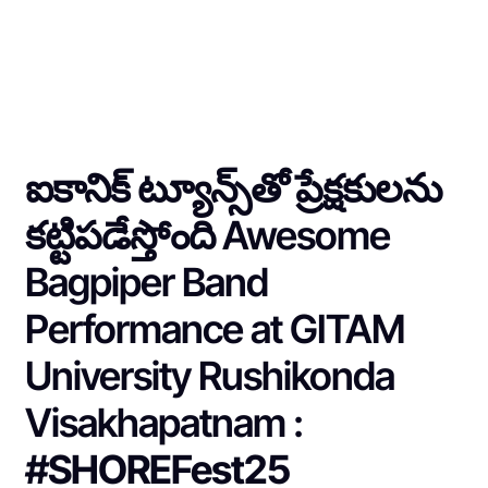
ఐకానిక్ ట్యూన్స్‌తో ప్రేక్షకులను
కట్టిపడేస్తోంది Awesome
Bagpiper Band
Performance at GITAM
University Rushikonda
Visakhapatnam :
#SHOREFest25