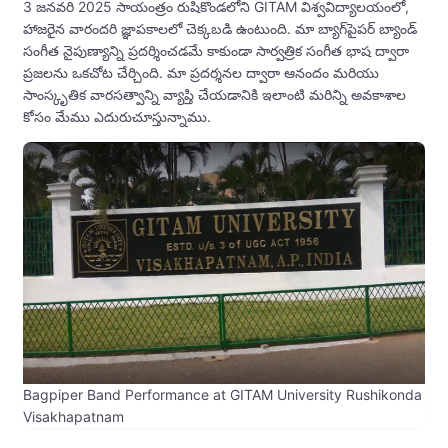
3 జనవరి 2025 సాయంత్రం రుషికొండలోని GITAM విశ్వవిద్యాలయంలో,
హాజరైన వారందరి జ్ఞాపకాలలో చెక్కబడి ఉంటుంది. మా బ్యాగ్‌పైపర్ బ్యాండ్
సంగీత నైపుణ్యాన్ని ప్రదర్శించడమే కాకుండా సార్వత్రిక సంగీత భాష ద్వారా
ప్రజలను ఒకచోట చేర్చింది. మా ప్రదర్శనల ద్వారా ఆనందం మరియు
సాంస్కృతిక వారసత్వాన్ని వ్యాప్తి చేయడానికి ఇలాంటి మరిన్ని అవకాశాల
కోసం మేము ఎదురుచూస్తున్నాము.
Bagpiper Band Performance at GITAM University Rushikonda
Visakhapatnam