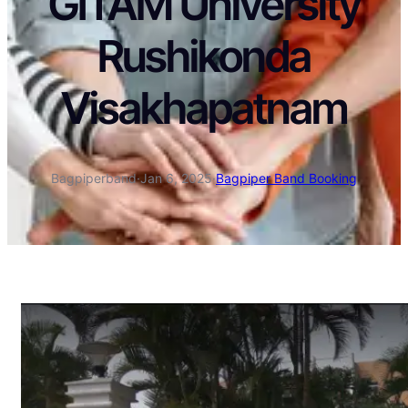
GITAM University
Rushikonda
Visakhapatnam
Bagpiperband
·
Jan 6, 2025
·
Bagpiper Band Booking