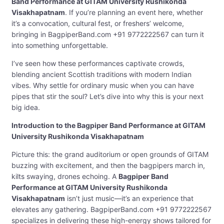
Band Performance at GITAM University Rushikonda
Visakhapatnam
. If you’re planning an event here, whether
it’s a convocation, cultural fest, or freshers’ welcome,
bringing in BagpiperBand.com +91 9772222567 can turn it
into something unforgettable.
I’ve seen how these performances captivate crowds,
blending ancient Scottish traditions with modern Indian
vibes. Why settle for ordinary music when you can have
pipes that stir the soul? Let’s dive into why this is your next
big idea.
Introduction to the Bagpiper Band Performance at GITAM
University Rushikonda Visakhapatnam
Picture this: the grand auditorium or open grounds of GITAM
buzzing with excitement, and then the bagpipers march in,
kilts swaying, drones echoing. A
Bagpiper Band
Performance at GITAM University Rushikonda
Visakhapatnam
isn’t just music—it’s an experience that
elevates any gathering. BagpiperBand.com +91 9772222567
specializes in delivering these high-energy shows tailored for