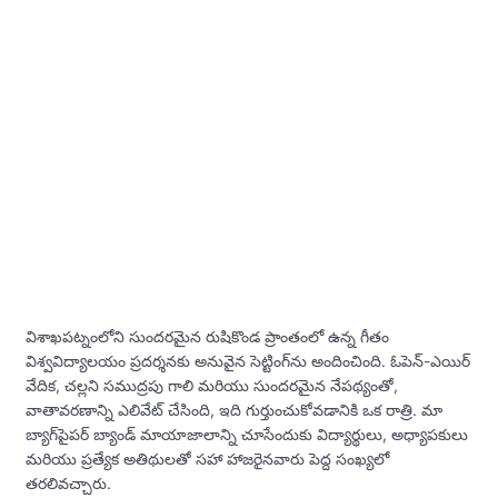
విశాఖపట్నంలోని సుందరమైన రుషికొండ ప్రాంతంలో ఉన్న గీతం
విశ్వవిద్యాలయం ప్రదర్శనకు అనువైన సెట్టింగ్‌ను అందించింది. ఓపెన్-ఎయిర్
వేదిక, చల్లని సముద్రపు గాలి మరియు సుందరమైన నేపథ్యంతో,
వాతావరణాన్ని ఎలివేట్ చేసింది, ఇది గుర్తుంచుకోవడానికి ఒక రాత్రి. మా
బ్యాగ్‌పైపర్ బ్యాండ్ మాయాజాలాన్ని చూసేందుకు విద్యార్థులు, అధ్యాపకులు
మరియు ప్రత్యేక అతిథులతో సహా హాజరైనవారు పెద్ద సంఖ్యలో
తరలివచ్చారు.