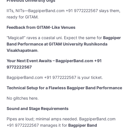
Previous University Gigs
IITs, NITs—BagpiperBand.com +91 9772222567 slays them,
ready for GITAM.
Feedback from GITAM-Like Venues
“Magical!” raves a coastal uni. Expect the same for
Bagpiper
Band Performance at GITAM University Rushikonda
Visakhapatnam
.
Your Next Event Awaits – BagpiperBand.com +91
9772222567
BagpiperBand.com +91 9772222567 is your ticket.
Technical Setup for a Flawless Bagpiper Band Performance
No glitches here.
Sound and Stage Requirements
Pipes are loud; minimal amps needed. BagpiperBand.com
+91 9772222567 manages it for
Bagpiper Band