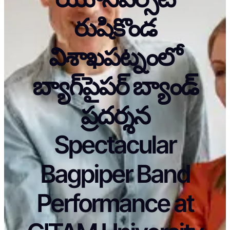
రుషికొండ
విశాఖపట్నంలో
బ్యాగ్‌పైపర్ బ్యాండ్
ప్రదర్శన
Spectacular
Bagpiper Band
Performance at