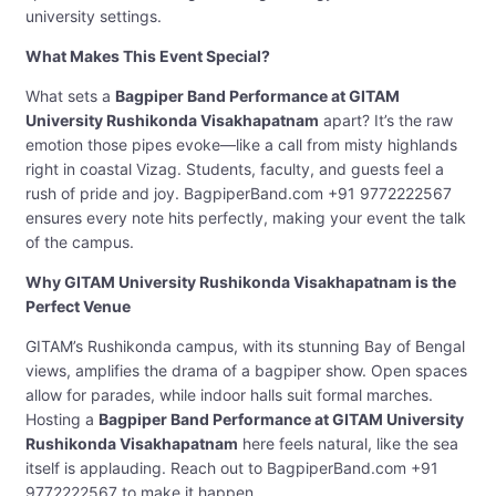
university settings.
What Makes This Event Special?
What sets a
Bagpiper Band Performance at GITAM
University Rushikonda Visakhapatnam
apart? It’s the raw
emotion those pipes evoke—like a call from misty highlands
right in coastal Vizag. Students, faculty, and guests feel a
rush of pride and joy. BagpiperBand.com +91 9772222567
ensures every note hits perfectly, making your event the talk
of the campus.
Why GITAM University Rushikonda Visakhapatnam is the
Perfect Venue
GITAM’s Rushikonda campus, with its stunning Bay of Bengal
views, amplifies the drama of a bagpiper show. Open spaces
allow for parades, while indoor halls suit formal marches.
Hosting a
Bagpiper Band Performance at GITAM University
Rushikonda Visakhapatnam
here feels natural, like the sea
itself is applauding. Reach out to BagpiperBand.com +91
9772222567 to make it happen.