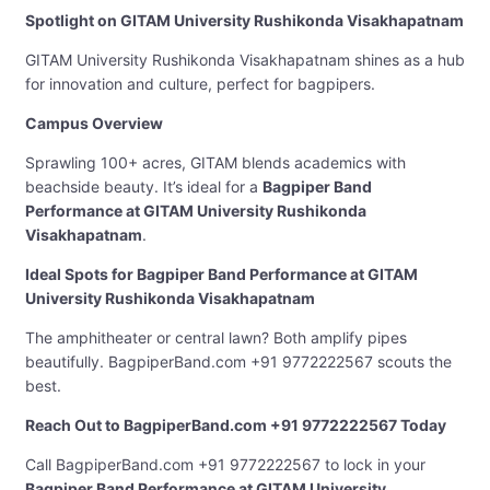
Spotlight on GITAM University Rushikonda Visakhapatnam
GITAM University Rushikonda Visakhapatnam shines as a hub
for innovation and culture, perfect for bagpipers.
Campus Overview
Sprawling 100+ acres, GITAM blends academics with
beachside beauty. It’s ideal for a
Bagpiper Band
Performance at GITAM University Rushikonda
Visakhapatnam
.
Ideal Spots for Bagpiper Band Performance at GITAM
University Rushikonda Visakhapatnam
The amphitheater or central lawn? Both amplify pipes
beautifully. BagpiperBand.com +91 9772222567 scouts the
best.
Reach Out to BagpiperBand.com +91 9772222567 Today
Call BagpiperBand.com +91 9772222567 to lock in your
Bagpiper Band Performance at GITAM University