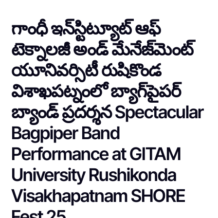
గాంధీ ఇన్‌స్టిట్యూట్ ఆఫ్
టెక్నాలజీ అండ్ మేనేజ్‌మెంట్
యూనివర్సిటీ రుషికొండ
విశాఖపట్నంలో బ్యాగ్‌పైపర్
బ్యాండ్ ప్రదర్శన Spectacular
Bagpiper Band
Performance at GITAM
University Rushikonda
Visakhapatnam SHORE
Fest 25