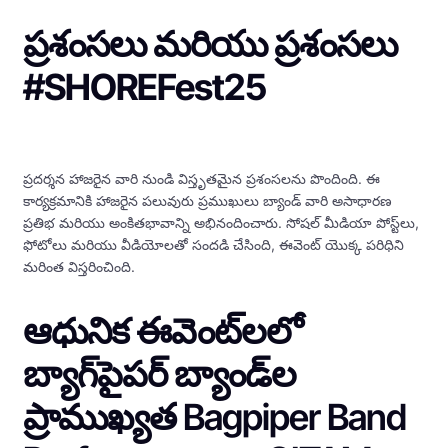
ప్రశంసలు మరియు ప్రశంసలు
#SHOREFest25
ప్రదర్శన హాజరైన వారి నుండి విస్తృతమైన ప్రశంసలను పొందింది. ఈ
కార్యక్రమానికి హాజరైన పలువురు ప్రముఖులు బ్యాండ్ వారి అసాధారణ
ప్రతిభ మరియు అంకితభావాన్ని అభినందించారు. సోషల్ మీడియా పోస్ట్‌లు,
ఫోటోలు మరియు వీడియోలతో సందడి చేసింది, ఈవెంట్ యొక్క పరిధిని
మరింత విస్తరించింది.
ఆధునిక ఈవెంట్‌లలో
బ్యాగ్‌పైపర్ బ్యాండ్‌ల
ప్రాముఖ్యత Bagpiper Band