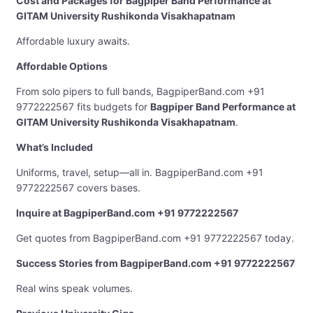
Cost and Packages for Bagpiper Band Performance at
GITAM University Rushikonda Visakhapatnam
Affordable luxury awaits.
Affordable Options
From solo pipers to full bands, BagpiperBand.com +91
9772222567 fits budgets for
Bagpiper Band Performance at
GITAM University Rushikonda Visakhapatnam
.
What’s Included
Uniforms, travel, setup—all in. BagpiperBand.com +91
9772222567 covers bases.
Inquire at BagpiperBand.com +91 9772222567
Get quotes from BagpiperBand.com +91 9772222567 today.
Success Stories from BagpiperBand.com +91 9772222567
Real wins speak volumes.