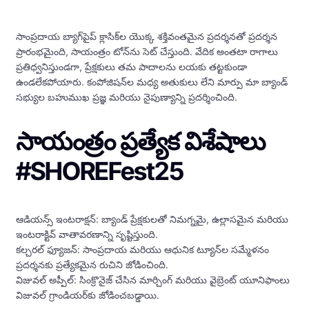
సాంప్రదాయ బ్యాగ్‌పైప్ క్లాసిక్‌ల యొక్క శక్తివంతమైన ప్రదర్శనతో ప్రదర్శన
ప్రారంభమైంది, సాయంత్రం టోన్‌ను సెట్ చేస్తుంది. వేదిక అంతటా రాగాలు
ప్రతిధ్వనిస్తుండగా, ప్రేక్షకులు తమ పాదాలను లయకు తట్టకుండా
ఉండలేకపోయారు. కంపోజిషన్‌ల మధ్య అతుకులు లేని మార్పు మా బ్యాండ్
సభ్యుల బహుముఖ ప్రజ్ఞ మరియు నైపుణ్యాన్ని ప్రదర్శించింది.
సాయంత్రం ప్రత్యేక విశేషాలు
#SHOREFest25
ఆడియన్స్ ఇంటరాక్షన్: బ్యాండ్ ప్రేక్షకులతో నిమగ్నమై, ఉల్లాసమైన మరియు
ఇంటరాక్టివ్ వాతావరణాన్ని సృష్టిస్తుంది.
కల్చరల్ ఫ్యూజన్: సాంప్రదాయ మరియు ఆధునిక ట్యూన్‌ల సమ్మేళనం
ప్రదర్శనకు ప్రత్యేకమైన రుచిని జోడించింది.
విజువల్ అప్పీల్: సింక్రొనైజ్ చేసిన మార్చింగ్ మరియు వైబ్రెంట్ యూనిఫాంలు
విజువల్ గ్రాండియర్‌కు జోడించబడ్డాయి.