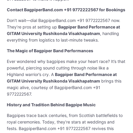
Contact BagpiperBand.com +91 9772222567 for Bookings
Don’t wait—dial BagpiperBand.com +91 9772222567 now.
They’re pros at setting up
Bagpiper Band Performance at
GITAM University Rushikonda Visakhapatnam
, handling
everything from logistics to last-minute tweaks.
The Magic of Bagpiper Band Performances
Ever wondered why bagpipes make your heart race? It’s that
powerful, piercing sound cutting through noise like a
Highland warrior’s cry. A
Bagpiper Band Performance at
GITAM University Rushikonda Visakhapatnam
brings this
magic alive, courtesy of BagpiperBand.com +91
9772222567.
History and Tradition Behind Bagpipe Music
Bagpipes trace back centuries, from Scottish battlefields to
royal ceremonies. Today, they’re stars at weddings and
fests. BagpiperBand.com +91 9772222567 revives this