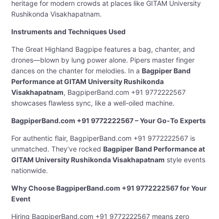
heritage for modern crowds at places like GITAM University
Rushikonda Visakhapatnam.
Instruments and Techniques Used
The Great Highland Bagpipe features a bag, chanter, and
drones—blown by lung power alone. Pipers master finger
dances on the chanter for melodies. In a
Bagpiper Band
Performance at GITAM University Rushikonda
Visakhapatnam
, BagpiperBand.com +91 9772222567
showcases flawless sync, like a well-oiled machine.
BagpiperBand.com +91 9772222567 – Your Go-To Experts
For authentic flair, BagpiperBand.com +91 9772222567 is
unmatched. They’ve rocked
Bagpiper Band Performance at
GITAM University Rushikonda Visakhapatnam
style events
nationwide.
Why Choose BagpiperBand.com +91 9772222567 for Your
Event
Hiring BagpiperBand.com +91 9772222567 means zero