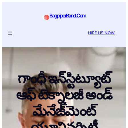
BagpiperBand.Com
HIRE US NOW
గాంధీ ఇన్‌స్టిట్యూట్
ఆఫ్ టెక్నాలజీ అండ్
మేనేజ్‌మెంట్
యూనివర్సిటీ