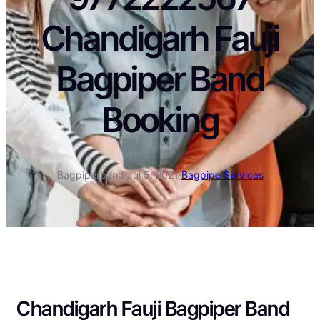
Chandigarh Fauji
Bagpiper Band
Booking
Bagpiperband
·
Jul 5, 2021
·
Bagpipe Services
Chandigarh Fauji Bagpiper Band