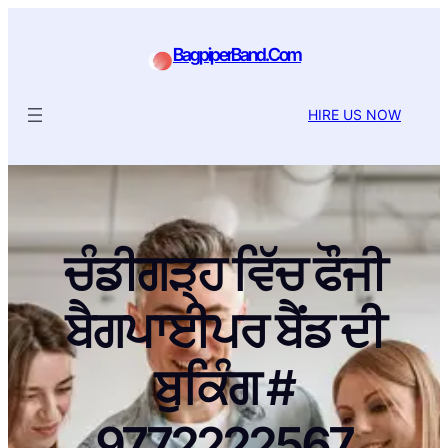
BagpiperBand.Com
HIRE US NOW
ਚੰਡੀਗੜ੍ਹ ਵਿੱਚ ਫੌਜੀ
ਬੈਗਪਾਈਪਰ ਬੈਂਡ ਦੀ
ਬੁਕਿੰਗ #
9772222567