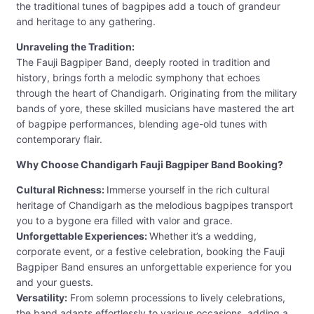
the traditional tunes of bagpipes add a touch of grandeur
and heritage to any gathering.
Unraveling the Tradition:
The Fauji Bagpiper Band, deeply rooted in tradition and
history, brings forth a melodic symphony that echoes
through the heart of Chandigarh. Originating from the military
bands of yore, these skilled musicians have mastered the art
of bagpipe performances, blending age-old tunes with
contemporary flair.
Why Choose Chandigarh Fauji Bagpiper Band Booking?
Cultural Richness:
Immerse yourself in the rich cultural
heritage of Chandigarh as the melodious bagpipes transport
you to a bygone era filled with valor and grace.
Unforgettable Experiences:
Whether it’s a wedding,
corporate event, or a festive celebration, booking the Fauji
Bagpiper Band ensures an unforgettable experience for you
and your guests.
Versatility:
From solemn processions to lively celebrations,
the band adapts effortlessly to various occasions, adding a