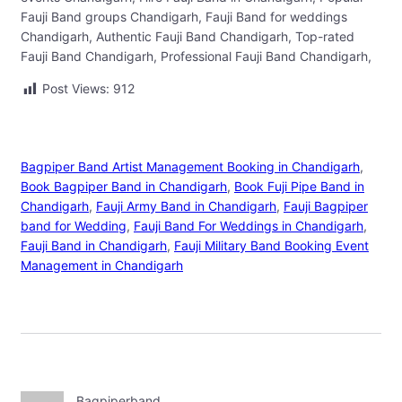
Fauji Band groups Chandigarh, Fauji Band for weddings
Chandigarh, Authentic Fauji Band Chandigarh, Top-rated
Fauji Band Chandigarh, Professional Fauji Band Chandigarh,
Post Views:
912
Bagpiper Band Artist Management Booking in Chandigarh
, 
Book Bagpiper Band in Chandigarh
, 
Book Fuji Pipe Band in
Chandigarh
, 
Fauji Army Band in Chandigarh
, 
Fauji Bagpiper
band for Wedding
, 
Fauji Band For Weddings in Chandigarh
, 
Fauji Band in Chandigarh
, 
Fauji Military Band Booking Event
Management in Chandigarh
Bagpiperband