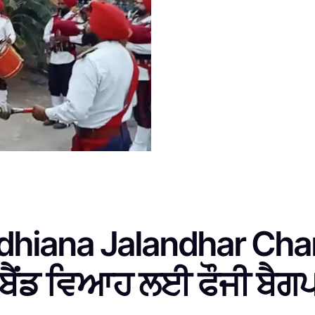
Ludhiana Jalandhar Ch
 ਬੈਂਡ ਵਿਆਹ ਲਈ ਫੌਜੀ ਬੈਗ