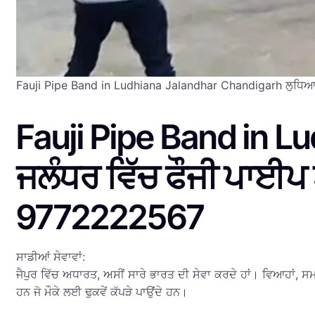
Fauji Pipe Band in Ludhiana Jalandhar Chandigarh ਲੁਧਿਆਣਾ
Fauji Pipe Band in 
ਜਲੰਧਰ ਵਿੱਚ ਫੌਜੀ ਪਾਈਪ
9772222567
ਸਾਡੀਆਂ ਸੇਵਾਵਾਂ:
ਜੈਪੁਰ ਵਿੱਚ ਅਧਾਰਤ, ਅਸੀਂ ਸਾਰੇ ਭਾਰਤ ਦੀ ਸੇਵਾ ਕਰਦੇ ਹਾਂ। ਵਿਆਹਾਂ, ਸਮਾ
ਹਨ ਜੋ ਮੌਕੇ ਲਈ ਢੁਕਵੇਂ ਕੱਪੜੇ ਪਾਉਂਦੇ ਹਨ।