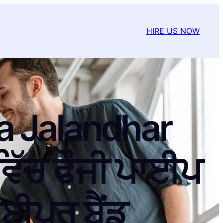
HIRE US NOW
na Jalandhar
ਿੱਚ ਫੌਜੀ ਪਾਈਪ
ਾਈਪਰ ਬੈਂਡ