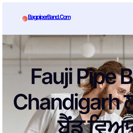
BagpiperBand.Com
Fauji Pipe 
Chandigarh ਲ
ਬੈਂਡ ਵਿਆ