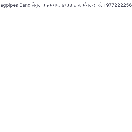
gs Bagpipes Band ਜੈਪੁਰ ਰਾਜਸਥਾਨ ਭਾਰਤ ਨਾਲ ਸੰਪਰਕ ਕਰੋ।97722225