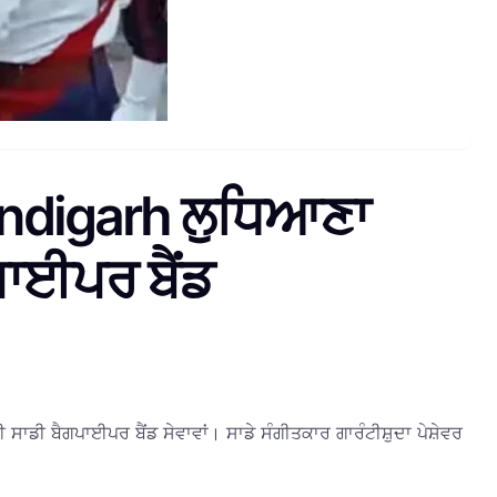
andigarh ਲੁਧਿਆਣਾ
ਪਾਈਪਰ ਬੈਂਡ
 ਸਾਡੀ ਬੈਗਪਾਈਪਰ ਬੈਂਡ ਸੇਵਾਵਾਂ। ਸਾਡੇ ਸੰਗੀਤਕਾਰ ਗਾਰੰਟੀਸ਼ੁਦਾ ਪੇਸ਼ੇਵਰ