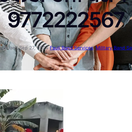
9772222567
perband
·
Sep 27, 2024
·
Fauji Band Services
, 
Military Band Se