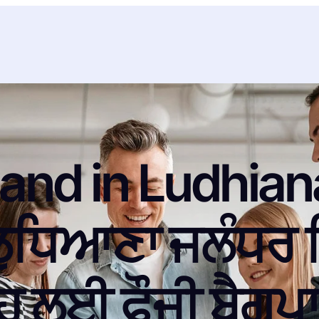
Band in Ludhia
ੁਧਿਆਣਾ ਜਲੰਧਰ ਵ
ਹ ਲਈ ਫੌਜੀ ਬੈਗਪ