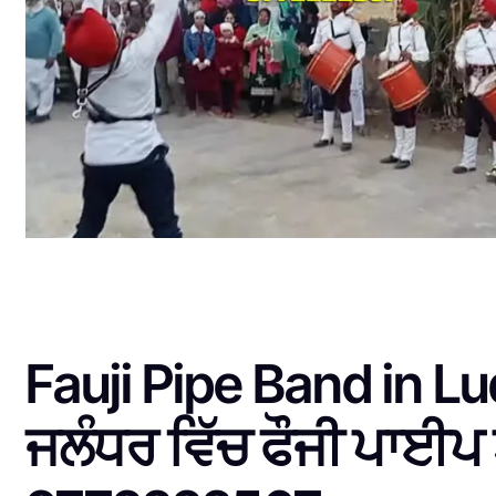
Fauji Pipe Band in 
ਜਲੰਧਰ ਵਿੱਚ ਫੌਜੀ ਪਾਈਪ