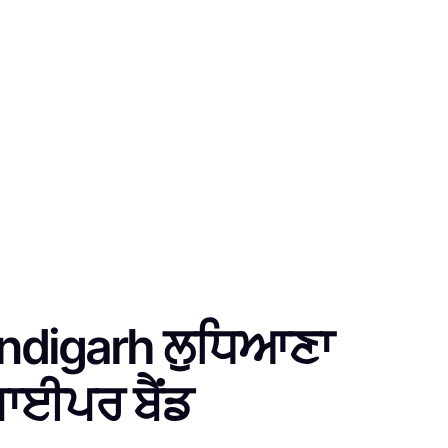
andigarh ਲੁਧਿਆਣਾ
ਪਾਈਪਰ ਬੈਂਡ