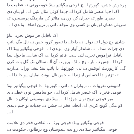
پرجوش جشن، کپورتھلہ چ فوجی بیگپائپر بینڈ خوبصورتی تے عظمت دا
اک اجہا عنصر شامل کردا اے جہدا کوئی مثال نئیں اے۔ اوہناں دی
بصری طور تے حیران کن وردی، متاثر کن مارچنگ پریسیجن، تے
سریلی دھناں اوہناں نو کسی وی موقعے لئی بہترین اضافہ بناندی اے۔
اک ناقابل فراموش تجربہ بناؤ
شادی وچ دولہا تے دولہا دے داخلے دا تصور کرو، جس دے نال بیگ پائپ
دی جرات مندانہ تے شاندار آواز وی ہوندی اے۔ فوجی بیگپائپر بینڈ اک
ناقابل فراموش تجربے لئی لہجہ قائم کردا اے، اک شاہی ماحول پیدا
کردا اے جس دے بارے وچ تہاڈے پروہنے آن آلے سالاں تک گل بات کرن
گے۔ کارپوریٹ ایونٹس دے لی، کپورتھلہ دا پائپ بینڈ پیشہ ورانہ مہارت
تے تزئین دا احساس لیاؤندا اے، جس نال ایونٹ نمایاں ہو جاندا اے۔
کمیونٹی تقریبات تے تہواراں دے لئی ، کپورتھلہ دا فوجی بیگپائپر بینڈ
قومی فخر دا اک عنصر شامل کردا اے ، جو سامعین نو ں خطے د ی
امیر فوجی تریخ تو ں جوڑدا ا ے۔ بینڈ دی موسیقی لوکاں دے نال
ڈوہنگی گونج کردی اے، اتحاد، فخر تے جشن دے جذبات نو جنم دیندی
اے۔
فوجی بیگپائپر بینڈ: فوجی ورثہ تے ثقافتی فخر دی علامت
فوجی بیگپائیپر بینڈ د‏‏ی روایت ہندوستان وچ برطانوی حکومت دے