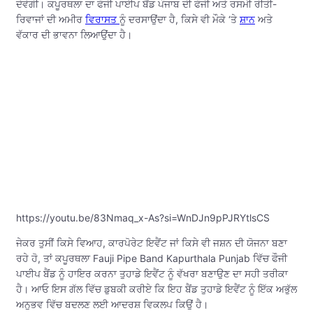
ਦੇਵੇਗੀ। ਕਪੂਰਥਲਾ ਦਾ ਫੌਜੀ ਪਾਈਪ ਬੈਂਡ ਪੰਜਾਬ ਦੀ ਫੌਜੀ ਅਤੇ ਰਸਮੀ ਰੀਤੀ-
ਰਿਵਾਜਾਂ ਦੀ ਅਮੀਰ
ਵਿਰਾਸਤ
ਨੂੰ ਦਰਸਾਉਂਦਾ ਹੈ, ਕਿਸੇ ਵੀ ਮੌਕੇ ‘ਤੇ
ਸ਼ਾਨ
ਅਤੇ
ਵੱਕਾਰ ਦੀ ਭਾਵਨਾ ਲਿਆਉਂਦਾ ਹੈ।
https://youtu.be/83Nmaq_x-As?si=WnDJn9pPJRYtlsCS
ਜੇਕਰ ਤੁਸੀਂ ਕਿਸੇ ਵਿਆਹ, ਕਾਰਪੋਰੇਟ ਇਵੈਂਟ ਜਾਂ ਕਿਸੇ ਵੀ ਜਸ਼ਨ ਦੀ ਯੋਜਨਾ ਬਣਾ
ਰਹੇ ਹੋ, ਤਾਂ ਕਪੂਰਥਲਾ Fauji Pipe Band Kapurthala Punjab ਵਿੱਚ ਫੌਜੀ
ਪਾਈਪ ਬੈਂਡ ਨੂੰ ਹਾਇਰ ਕਰਨਾ ਤੁਹਾਡੇ ਇਵੈਂਟ ਨੂੰ ਵੱਖਰਾ ਬਣਾਉਣ ਦਾ ਸਹੀ ਤਰੀਕਾ
ਹੈ। ਆਓ ਇਸ ਗੱਲ ਵਿੱਚ ਡੁਬਕੀ ਕਰੀਏ ਕਿ ਇਹ ਬੈਂਡ ਤੁਹਾਡੇ ਇਵੈਂਟ ਨੂੰ ਇੱਕ ਅਭੁੱਲ
ਅਨੁਭਵ ਵਿੱਚ ਬਦਲਣ ਲਈ ਆਦਰਸ਼ ਵਿਕਲਪ ਕਿਉਂ ਹੈ।