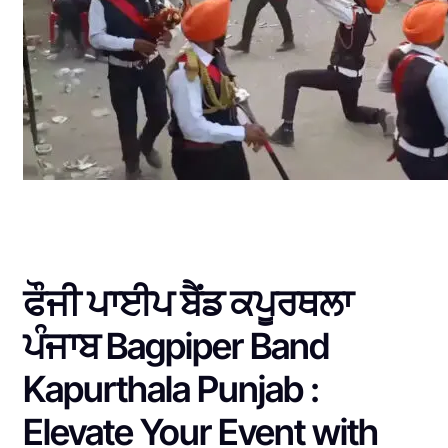
ਫੌਜੀ ਪਾਈਪ ਬੈਂਡ ਕਪੂਰਥਲਾ
ਪੰਜਾਬ Bagpiper Band
Kapurthala Punjab :
Elevate Your Event with