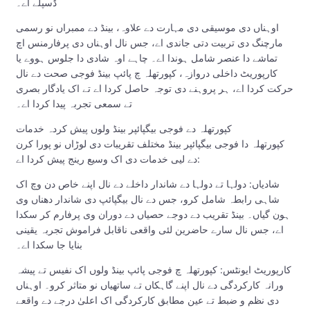
ڈسپلے اے۔
اوہناں دی موسیقی دی مہارت دے علاوہ، بینڈ دے ممبراں نو رسمی
مارچنگ دی تربیت دتی جاندی اے، جس نال اوہناں دی پرفارمنس اچ
تماشے دا عنصر شامل ہوندا اے۔ چاہے اوہ شادی دا جلوس ہووے یا
کارپوریٹ داخلی دروازہ، کپورتھلہ چ پائپ بینڈ فوجی صحت دے نال
حرکت کردا اے، ہر پروہنے دی توجہ حاصل کردا اے تے اک یادگار بصری
تے سمعی تجربہ پیدا کردا اے۔
کپورتھلہ دے فوجی بیگپائپر بینڈ ولوں پیش کردہ خدمات
کپورتھلہ دا فوجی بیگپائپر بینڈ مختلف تقریبات دی لوڑاں نو پورا کرن
دے لیی خدمات دی اک وسیع رینج پیش کردا اے:
شادیاں: دولہا تے دولہا دے شاندار داخلے دے نال اپنے خاص دن وچ اک
شاہی رابطہ شامل کرو، جس دے نال بیگپائپ دی شاندار دھناں وی
ہون گیاں۔ بینڈ تقریب دے دوجے حصیاں دے دوران وی پرفارم کر سکدا
اے، جس نال سارے حاضرین لئی واقعی ناقابل فراموش تجربہ یقینی
بنایا جا سکدا اے۔
کارپوریٹ ایونٹس: کپورتھلہ چ فوجی پائپ بینڈ ولوں اک نفیس تے پیشہ
ورانہ کارکردگی دے نال اپنے گاہکاں تے ساتھیاں نو متاثر کرو۔ اوہناں
دی نظم و ضبط تے عین مطابق کارکردگی اک اعلیٰ درجے دے واقعے