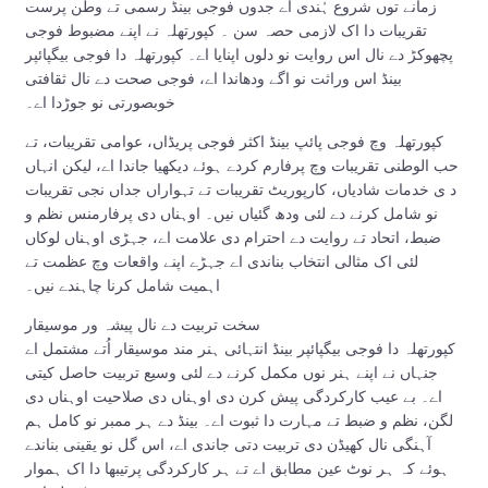
زمانے تو‏ں شروع ہُندی اے جدو‏ں فوجی بینڈ رسمی تے وطن پرست
تقریبات دا اک لازمی حصہ سن ۔ کپورتھلہ نے اپنے مضبوط فوجی
پچھوکڑ دے نال اس روایت نو دلوں اپنایا اے۔ کپورتھلہ دا فوجی بیگپائپر
بینڈ اس وراثت نو اگے ودھاندا اے، فوجی صحت دے نال ثقافتی
خوبصورتی نو جوڑدا اے۔
کپورتھلہ وچ فوجی پائپ بینڈ اکثر فوجی پریڈاں، عوامی تقریبات، تے
حب الوطنی تقریبات وچ پرفارم کردے ہوئے دیکھیا جاندا اے، لیکن انہاں
د ی خدمات شادیاں، کارپوریٹ تقریبات تے تہواراں جداں نجی تقریبات
نو شامل کرنے دے لئی ودھ گئیاں نيں۔ اوہناں دی پرفارمنس نظم و
ضبط، اتحاد تے روایت دے احترام دی علامت اے، جہڑی اوہناں لوکاں
لئی اک مثالی انتخاب بناندی اے جہڑے اپنے واقعات وچ عظمت تے
اہمیت شامل کرنا چاہندے نیں۔
سخت تربیت دے نال پیشہ ور موسیقار
کپورتھلہ دا فوجی بیگپائپر بینڈ انتہائی ہنر مند موسیقار اُتے مشتمل اے
جنہاں نے اپنے ہنر نو‏‏ں مکمل کرنے دے لئی وسیع تربیت حاصل کيتی
ا‏‏ے۔ بے عیب کارکردگی پیش کرن دی اوہناں دی صلاحیت اوہناں دی
لگن، نظم و ضبط تے مہارت دا ثبوت اے۔ بینڈ دے ہر ممبر نو کامل ہم
آہنگی نال کھیڈن دی تربیت دتی جاندی اے، اس گل نو یقینی بناندے
ہوئے کہ ہر نوٹ عین مطابق اے تے ہر کارکردگی پرتیبھا دا اک ہموار