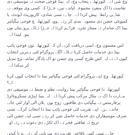
وچ نئیں اے۔ کپورتھلہ، پنجاب وچ، ایہ بینڈ فوجی صحت تے موسیقی دی
نفاست دا اک منفرد مجموعہ لیاندے نیں، جہڑا کہ کسی وی موقعے تے
شاہی رابطہ پیش کردا اے۔ چاہے تسی شادی، کارپوریٹ ایونٹ، یا
کمیونٹی جشن دی منصوبہ بندی کر رئے ہوو، کپورتھلہ چ فوجی بیگپائپر
بینڈ اک شاندار تے ممتاز تجربہ فراہم کردا اے جہڑا تہاڈے پروہنیاں نوں
موہ لیندا اے۔
اس مضمون وچ، اسی دریافت کرنے آں کہ کپورتھلہ توں فوجی پائپ
بینڈ دی خدمات حاصل کرنا تہاڈے اگلے پروگرام لئی بہترین انتخاب
کیوں اے تے ایہ کس طرح کسی وی جشن نو اک یادگار تماشے وچ تبدیل
کر سکدا اے۔
کپورتھلہ وچ اپنے پروگرام لئی فوجی بیگپائپر بینڈ دا انتخاب کیوں کرنا
اے؟
کپورتھلہ دا فوجی بیگپائپر بینڈ روایت، نظم و ضبط تے موسیقی دی
مہارت دا اک بے مثال مرکب پیش کردا اے۔ ایہ بینڈ اپنڑی سنکرونائزڈ
پرفارمنس تے بیگپائپ دی طاقتور، روح نوں ہلان آلی آواز لئی جانے
جاندے ہن۔ اپنے تقریب لئی فوجی پائپ بینڈ دا انتخاب کرکے، تسی
صرف موسیقاراں دی خدمات حاصل نئیں کر رئے; تسی اپنے جشن لئی
تریخ تے ثقافتی فخر دے اک ٹکڑے دی دعوت دے رئے او۔
چاہے تسی کسے باقاعدہ تقریب دی میزبانی کر رئے ہو یا کوئی