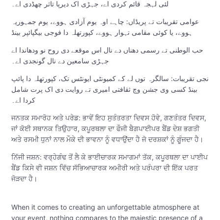
لئی لہجہ قائم کردی اے، جہڑی اک دیرپا تاثر چھڈدی اے۔
عوامی تقریبات تے پریڈاں: چاہے اوہ یوم آزادی ہووے، یوم جمہوریہ
ہووے، یا کوئی مقامی تہوار ہووے، کپورتھلہ دا فوجی بیگپائپر بینڈ
حب الوطنی تے رسمی دھناں دے نال اس موقعے دی روح نو ودھاندا اے
جہڑی سامعین دے نال گونجدی اے۔
نجی تقریبات: سالگرہ توں لے کے کمیونٹی ایونٹس تک، کپورتھلہ دا پائپ
بینڈ کسی وی جشن وچ ثقافتی امیری تے روایت دی اک پرت شامل
کردا اے۔
ਜਨਤਕ ਸਮਾਰੋਹ ਅਤੇ ਪਰੇਡ: ਭਾਵੇਂ ਇਹ ਸੁਤੰਤਰਤਾ ਦਿਵਸ ਹੋਵੇ, ਗਣਤੰਤਰ ਦਿਵਸ,
ਜਾਂ ਕੋਈ ਸਥਾਨਕ ਤਿਉਹਾਰ, ਕਪੂਰਥਲਾ ਦਾ ਫੌਜੀ ਬੈਗਪਾਈਪਰ ਬੈਂਡ ਦੇਸ਼ ਭਗਤੀ
ਅਤੇ ਰਸਮੀ ਧੁਨਾਂ ਨਾਲ ਮੌਕੇ ਦੀ ਭਾਵਨਾ ਨੂੰ ਵਧਾਉਂਦਾ ਹੈ ਜੋ ਦਰਸ਼ਕਾਂ ਨੂੰ ਗੂੰਜਦਾ ਹੈ।
ਨਿੱਜੀ ਜਸ਼ਨ: ਵਰ੍ਹੇਗੰਢ ਤੋਂ ਲੈ ਕੇ ਭਾਈਚਾਰਕ ਸਮਾਗਮਾਂ ਤੱਕ, ਕਪੂਰਥਲਾ ਦਾ ਪਾਈਪ
ਬੈਂਡ ਕਿਸੇ ਵੀ ਜਸ਼ਨ ਵਿੱਚ ਸੱਭਿਆਚਾਰਕ ਅਮੀਰੀ ਅਤੇ ਪਰੰਪਰਾ ਦੀ ਇੱਕ ਪਰਤ
ਜੋੜਦਾ ਹੈ।
When it comes to creating an unforgettable atmosphere at
your event, nothing compares to the majestic presence of a