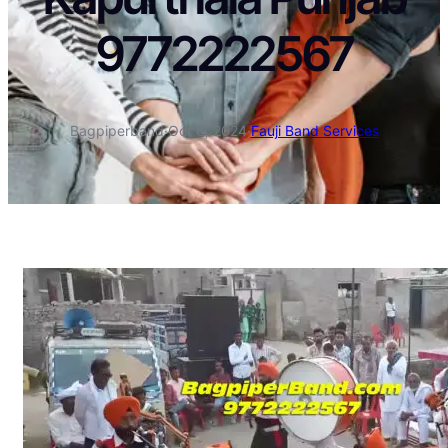
9772222567
Bagpiperband
·
Oct 6, 2024
·
Fauji Band Services