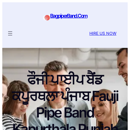
BagpiperBand.Com
HIRE US NOW
ਫੌਜੀ ਪਾਈਪ ਬੈਂਡ
ਕਪੂਰਥਲਾ ਪੰਜਾਬ Fauji
Pipe Band
Kapurthala Punjab