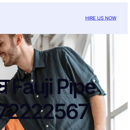
HIRE US NOW
ਬ Fauji Pipe
772222567