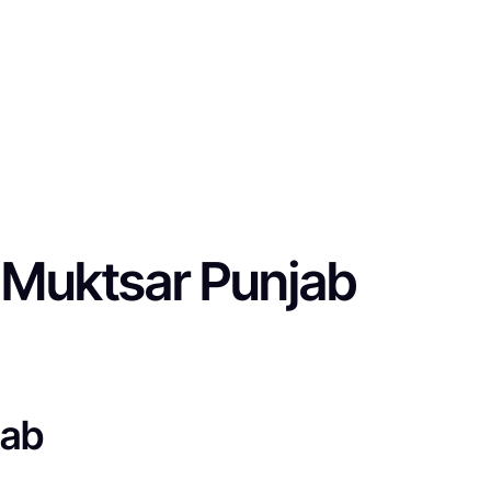
d Muktsar Punjab
jab