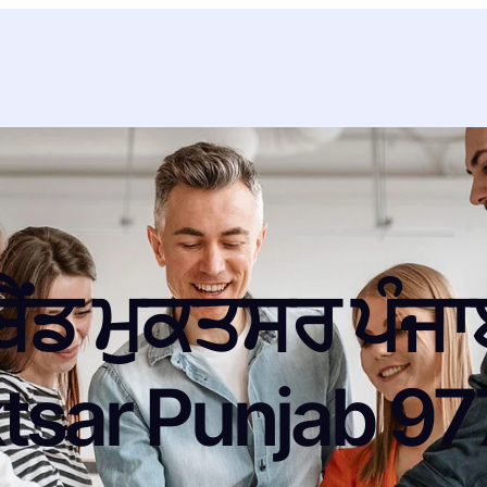
ੈਂਡ ਮੁਕਤਸਰ ਪੰਜਾ
tsar Punjab 9