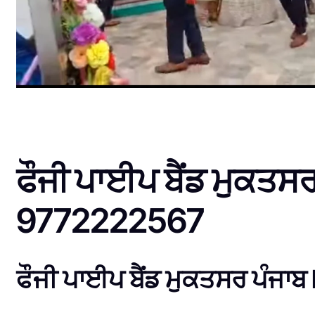
ਫੌਜੀ ਪਾਈਪ ਬੈਂਡ ਮੁਕਤਸ
9772222567
ਫੌਜੀ ਪਾਈਪ ਬੈਂਡ ਮੁਕਤਸਰ ਪੰਜਾਬ