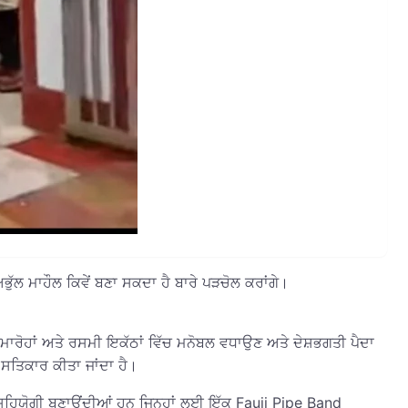
ਭੁੱਲ ਮਾਹੌਲ ਕਿਵੇਂ ਬਣਾ ਸਕਦਾ ਹੈ ਬਾਰੇ ਪੜਚੋਲ ਕਰਾਂਗੇ।
ਂ, ਸਮਾਰੋਹਾਂ ਅਤੇ ਰਸਮੀ ਇਕੱਠਾਂ ਵਿੱਚ ਮਨੋਬਲ ਵਧਾਉਣ ਅਤੇ ਦੇਸ਼ਭਗਤੀ ਪੈਦਾ
 ਸਤਿਕਾਰ ਕੀਤਾ ਜਾਂਦਾ ਹੈ।
 ਸਹਿਯੋਗੀ ਬਣਾਉਂਦੀਆਂ ਹਨ ਜਿਨ੍ਹਾਂ ਲਈ ਇੱਕ Fauji Pipe Band