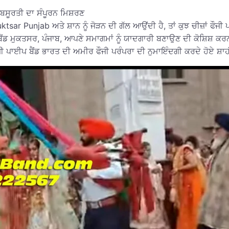
ੂਬਸੂਰਤੀ ਦਾ ਸੰਪੂਰਨ ਮਿਸ਼ਰਣ
sar Punjab ਅਤੇ ਸ਼ਾਨ ਨੂੰ ਜੋੜਨ ਦੀ ਗੱਲ ਆਉਂਦੀ ਹੈ, ਤਾਂ ਕੁਝ ਚੀਜ਼ਾਂ ਫ
ਂਡ ਮੁਕਤਸਰ, ਪੰਜਾਬ, ਆਪਣੇ ਸਮਾਗਮਾਂ ਨੂੰ ਯਾਦਗਾਰੀ ਬਣਾਉਣ ਦੀ ਕੋਸ਼ਿਸ਼ ਕਰ
ੌਜੀ ਪਾਈਪ ਬੈਂਡ ਭਾਰਤ ਦੀ ਅਮੀਰ ਫੌਜੀ ਪਰੰਪਰਾ ਦੀ ਨੁਮਾਇੰਦਗੀ ਕਰਦੇ ਹੋਏ ਸ਼ਾ