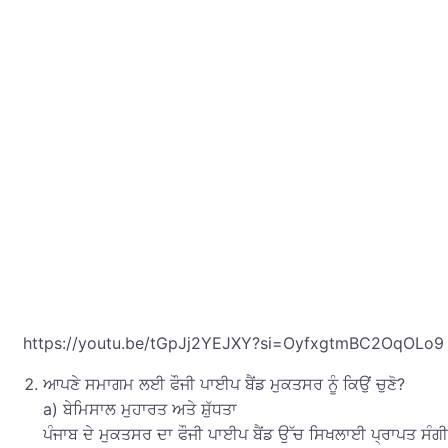
https://youtu.be/tGpJj2YEJXY?si=OyfxgtmBC2OqOLo9
ਆਪਣੇ ਸਮਾਗਮ ਲਈ ਫੌਜੀ ਪਾਈਪ ਬੈਂਡ ਮੁਕਤਸਰ ਨੂੰ ਕਿਉਂ ਚੁਣੋ?
a) ਬੇਮਿਸਾਲ ਮੁਹਾਰਤ ਅਤੇ ਸ਼ੁੱਧਤਾ
ਪੰਜਾਬ ਦੇ ਮੁਕਤਸਰ ਦਾ ਫੌਜੀ ਪਾਈਪ ਬੈਂਡ ਉੱਚ ਸਿਖਲਾਈ ਪ੍ਰਾਪਤ ਸੰਗੀ