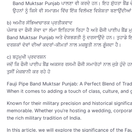
Band Muktsar Punjab ਪਾਲਣਾ ਵੀ ਕਰਦੇ ਹਨ। ਇਹ ਸ਼ੁੱਧਤਾ ਬੈਂਡ ਦੇ 
ਉਹਨਾਂ ਨੂੰ ਕਿਸੇ ਵੀ ਸਮਾਗਮ ਵਿੱਚ ਇੱਕ ਵਿਲੱਖਣ ਵਿਸ਼ੇਸ਼ਤਾ ਬਣਾਉਂਦੀਆ
b) ਅਮੀਰ ਸੱਭਿਆਚਾਰਕ ਪ੍ਰਤੀਕਵਾਦ
ਪੰਜਾਬ ਦਾ ਫੌਜੀ ਸੇਵਾ ਦਾ ਲੰਮਾ ਇਤਿਹਾਸ ਰਿਹਾ ਹੈ ਅਤੇ ਫੌਜੀ ਪਾਈਪ ਬੈਂਡ
Band Muktsar Punjab ਅਤੇ ਦੇਸ਼ਭਗਤੀ ਨੂੰ ਦਰਸਾਉਂਦੇ ਹਨ। ਤੁਹਾਡੇ ਇਵੈਂ
ਦਰਸ਼ਕਾਂ ਦੋਵਾਂ ਦੀਆਂ ਕਦਰਾਂ-ਕੀਮਤਾਂ ਨਾਲ ਮਜ਼ਬੂਤੀ ਨਾਲ ਗੂੰਜਦਾ ਹੈ।
c) ਬਹੁਮੁਖੀ ਪ੍ਰਦਰਸ਼ਨ
ਜਦੋਂ ਕਿ ਫੌਜੀ ਪਾਈਪ ਬੈਂਡ ਅਕਸਰ ਰਸਮੀ ਫੌਜੀ ਸਮਾਰੋਹਾਂ ਨਾਲ ਜੁੜੇ ਹੁੰਦੇ
ਤੁਸੀਂ ਮੇਜ਼ਬਾਨੀ ਕਰ ਰਹੇ ਹੋ
Fauji Pipe Band Muktsar Punjab: A Perfect Blend of Tra
When it comes to adding a touch of class, culture, and 
Known for their military precision and historical signif
memorable. Whether you’re hosting a wedding, corporate e
the rich military tradition of India.
In this article, we will explore the significance of the 