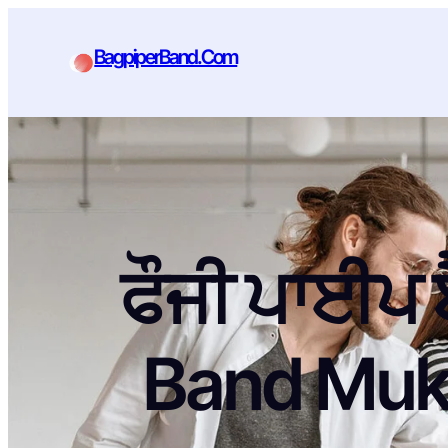
BagpiperBand.Com
ਫੌਜੀ ਪਾਈਪ ਬ
Band Muk