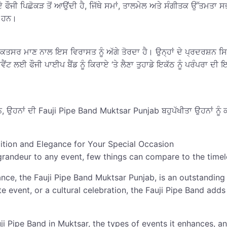
ਫੌਜੀ ਪਿਛੋਕੜ ਤੋਂ ਆਉਂਦੀ ਹੈ, ਜਿੱਥੇ ਸਮਾਂ, ਤਾਲਮੇਲ ਅਤੇ ਸੰਗੀਤਕ ਉੱਤਮਤਾ 
ਂ ਹਨ।
 ਮੁਕਤਸਰ ਮਾਣ ਨਾਲ ਇਸ ਵਿਰਾਸਤ ਨੂੰ ਅੱਗੇ ਤੋਰਦਾ ਹੈ। ਉਨ੍ਹਾਂ ਦੇ ਪ੍ਰਦਰਸ਼ਨ 
ਟ ਲਈ ਫੌਜੀ ਪਾਈਪ ਬੈਂਡ ਨੂੰ ਕਿਰਾਏ ‘ਤੇ ਲੈਣਾ ਤੁਹਾਡੇ ਇਕੱਠ ਨੂੰ ਪਰੰਪਰਾ ਦੀ 
 ਹਨ, ਉਹਨਾਂ ਦੀ Fauji Pipe Band Muktsar Punjab ਬਹੁਪੱਖੀਤਾ ਉਹਨਾਂ ਨੂੰ 
dition and Elegance for Your Special Occasion
grandeur to any event, few things can compare to the timel
icance, the Fauji Pipe Band Muktsar Punjab, is an outstandin
vent, or a cultural celebration, the Fauji Pipe Band adds a
Fauji Pipe Band in Muktsar, the types of events it enhances,