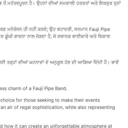
ਸਭ ਤੋਂ ਮਹੱਤਵਪੂਰਨ ਹੈ। ਉਹਨਾਂ ਦੀਆਂ ਸਮਕਾਲੀ ਹਰਕਤਾਂ ਅਤੇ ਇਕਸੁਰ ਧੁਨਾਂ
ਸਿਰਫ਼ ਮਨੋਰੰਜਨ ਹੀ ਨਹੀਂ ਕਰਦੇ; ਉਹ ਬਹਾਦਰੀ, ਸਨਮਾਨ Fauji Pipe
ਇਸ ਡੂੰਘੀ ਭਾਵਨਾ ਨਾਲ ਜੋੜਦਾ ਹੈ, ਜੋ ਸਥਾਨਕ ਭਾਈਚਾਰੇ ਅਤੇ ਵਿਸ਼ਾਲ
ਕਈ ਤਰ੍ਹਾਂ ਦੀਆਂ ਘਟਨਾਵਾਂ ਦੇ ਅਨੁਕੂਲ ਹੋਣ ਦੀ ਆਗਿਆ ਦਿੰਦੀ ਹੈ। ਭਾਵੇਂ
ess charm of a Fauji Pipe Band.
g choice for those seeking to make their events
n air of regal sophistication, while also representing
 and how it can create an unforgettable atmosphere at