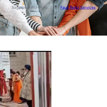
Bagpiperband
·
Oct 6, 2024
·
Fauji Band Services