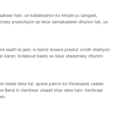
aakaar hain. un kalaakaaron ko khojen jo sangeet,
reey prastutiyon se lekar samakaaleen dhunon tak, ye
 saath le jaen. in baind dvaara prastut vividh shailiyon
ar karen. boleevud beets se lekar shaastreey dhunon
n badal deta hai. apane pairon ko thirakaane vaalee
e Band in Haridwar utsaah bhar dete hain. haridvaar
en.