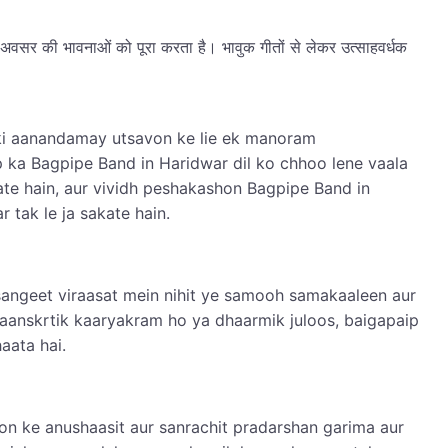
जो अवसर की भावनाओं को पूरा करता है। भावुक गीतों से लेकर उत्साहवर्धक
lki aanandamay utsavon ke lie ek manoram
p ka Bagpipe Band in Haridwar dil ko chhoo lene vaala
ate hain, aur vividh peshakashon Bagpipe Band in
tak le ja sakate hain.
angeet viraasat mein nihit ye samooh samakaaleen aur
anskrtik kaaryakram ho ya dhaarmik juloos, baigapaip
aata hai.
don ke anushaasit aur sanrachit pradarshan garima aur