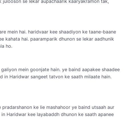
 julooson se lekar aupachaarik kaaryakramon tak,
are mein hai. haridvaar kee shaadiyon ke taane-baane
ee kahata hai. paaramparik dhunon se lekar aadhunik
la ho.
 galiyon mein goonjate hain. ye baind aapakee shaadee
 in Haridwar sangeet tatvon ke saath milaate hain.
e pradarshanon ke lie mashahoor ye baind utsaah aur
nd in Haridwar kee layabaddh dhunon ke saath apanee