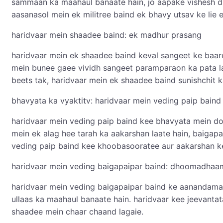
sammaan ka maahaul banaate hain, jo aapake vishesh di
aasanasol mein ek militree baind ek bhavy utsav ke lie
haridvaar mein shaadee baind: ek madhur prasang
haridvaar mein ek shaadee baind keval sangeet ke baar
mein bunee gaee vividh sangeet paramparaon ka pata la
beets tak, haridvaar mein ek shaadee baind sunishchit
bhavyata ka vyaktitv: haridvaar mein veding paip baind
haridvaar mein veding paip baind kee bhavyata mein do
mein ek alag hee tarah ka aakarshan laate hain, baiga
veding paip baind kee khoobasooratee aur aakarshan ke
haridvaar mein veding baigapaipar baind: dhoomadhaa
haridvaar mein veding baigapaipar baind ke aanandamay
ullaas ka maahaul banaate hain. haridvaar kee jeevant
shaadee mein chaar chaand lagaie.