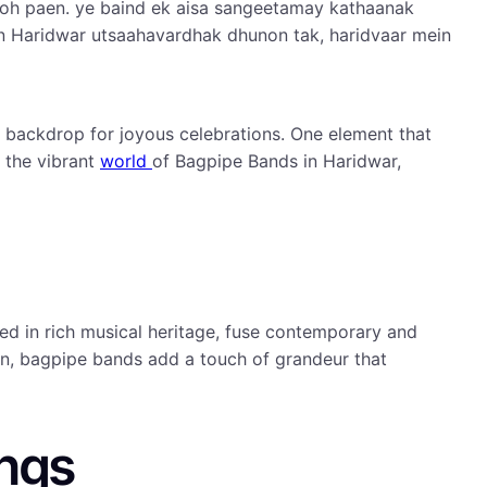
ooh paen. ye baind ek aisa sangeetamay kathaanak
n Haridwar utsaahavardhak dhunon tak, haridvaar mein
ue backdrop for joyous celebrations. One element that
o the vibrant
world
of Bagpipe Bands in Haridwar,
ed in rich musical heritage, fuse contemporary and
ion, bagpipe bands add a touch of grandeur that
ings