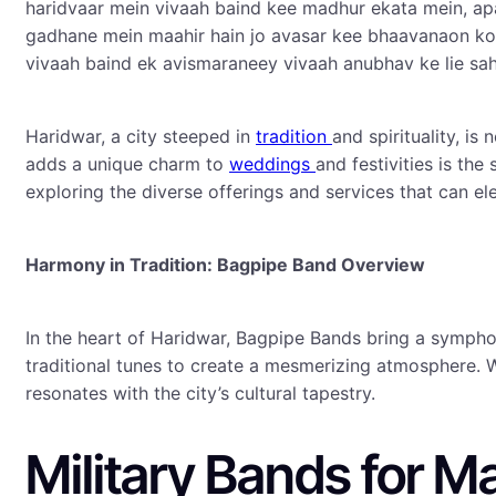
haridvaar mein vivaah baind kee madhur ekata mein, a
gadhane mein maahir hain jo avasar kee bhaavanaon ko 
vivaah baind ek avismaraneey vivaah anubhav ke lie sa
Haridwar, a city steeped in
tradition
and spirituality, is 
adds a unique charm to
weddings
and festivities is the
exploring the diverse offerings and services that can e
Harmony in Tradition: Bagpipe Band Overview
In the heart of Haridwar, Bagpipe Bands bring a symphon
traditional tunes to create a mesmerizing atmosphere. W
resonates with the city’s cultural tapestry.
Military Bands for 