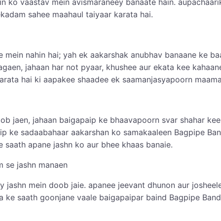
n ko vaastav mein avismaraneey banaate hain. aupachaarik
 ekadam sahee maahaul taiyaar karata hai.
e mein nahin hai; yah ek aakarshak anubhav banaane ke ba
gaen, jahaan har not pyaar, khushee aur ekata kee kahaan
 karata hai ki aapakee shaadee ek saamanjasyapoorn maama
ob jaen, jahaan baigapaip ke bhaavapoorn svar shahar kee
paip ke sadaabahaar aakarshan ko samakaaleen Bagpipe Band
 saath apane jashn ko aur bhee khaas banaie.
m se jashn manaen
 jashn mein doob jaie. apanee jeevant dhunon aur josheel
ata ke saath goonjane vaale baigapaipar baind Bagpipe Ba