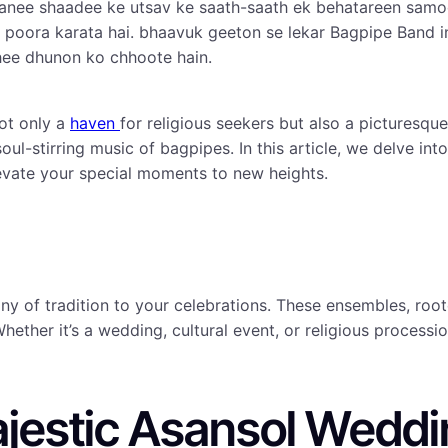
panee shaadee ke utsav ke saath-saath ek behatareen sam
poora karata hai. bhaavuk geeton se lekar Bagpipe Band i
hee dhunon ko chhoote hain.
not only a
haven
for religious seekers but also a picturesq
 soul-stirring music of bagpipes. In this article, we delve int
levate your special moments to new heights.
y of tradition to your celebrations. These ensembles, root
hether it’s a wedding, cultural event, or religious process
Majestic Asansol Wedd