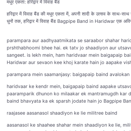
मधुर एकता: हरिद्वार में विवाह बैंड
हरिद्वार में विवाह बैंड की मधुर एकता में, अपनी शादी के उत्सव के साथ-स
धुनों तक, हरिद्वार में विवाह बैंड Bagpipe Band in Haridwar एक अविस्
parampara aur aadhyaatmikata se saraabor shahar harid
prshthabhoomi bhee hai. ek tatv jo shaadiyon aur utsav
sangeet. is lekh mein, ham haridvaar mein baigapaip ba
Haridwar aur sevaon kee khoj karate hain jo aapake vis
parampara mein saamanjasy: baigapaip baind avalokan
haridvaar ke kendr mein, baigapaip baind aapake utsav
paaramparik dhunon ko milaakar ek mantramugdh kar de
baind bhavyata ka ek sparsh jodate hain jo Bagpipe Ban
raajasee aasanasol shaadiyon ke lie militree baind
aasanasol ke shaahee shahar mein shaadiyon ke lie, mili