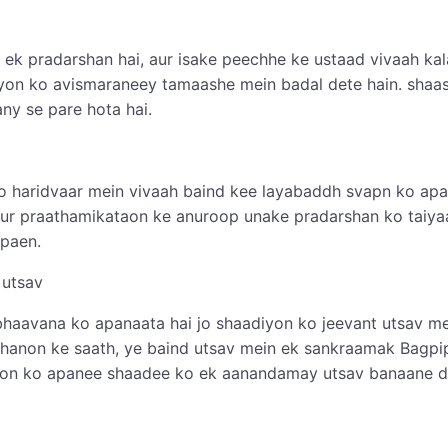
 ek pradarshan hai, aur isake peechhe ke ustaad vivaah kal
on ko avismaraneey tamaashe mein badal dete hain. shaast
ny se pare hota hai.
to haridvaar mein vivaah baind kee layabaddh svapn ko apane
aur praathamikataon ke anuroop unake pradarshan ko taiya
 paen.
 utsav
haavana ko apanaata hai jo shaadiyon ko jeevant utsav mei
hanon ke saath, ye baind utsav mein ek sankraamak Bagpip
unon ko apanee shaadee ko ek aanandamay utsav banaane d