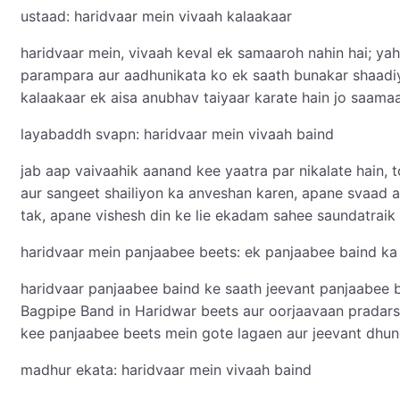
ustaad: haridvaar mein vivaah kalaakaar
haridvaar mein, vivaah keval ek samaaroh nahin hai; yah
parampara aur aadhunikata ko ek saath bunakar shaadiy
kalaakaar ek aisa anubhav taiyaar karate hain jo saamaa
layabaddh svapn: haridvaar mein vivaah baind
jab aap vaivaahik aanand kee yaatra par nikalate hain, 
aur sangeet shailiyon ka anveshan karen, apane svaad 
tak, apane vishesh din ke lie ekadam sahee saundatraik
haridvaar mein panjaabee beets: ek panjaabee baind ka
haridvaar panjaabee baind ke saath jeevant panjaabee b
Bagpipe Band in Haridwar beets aur oorjaavaan pradars
kee panjaabee beets mein gote lagaen aur jeevant dh
madhur ekata: haridvaar mein vivaah baind