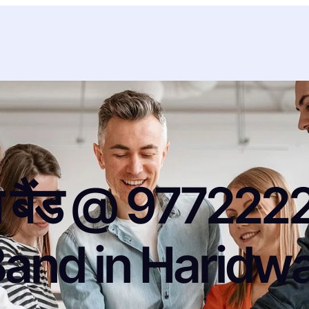
ैगपाइप बैंड @ 977
and in Haridw