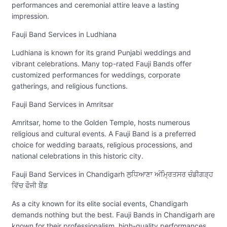
performances and ceremonial attire leave a lasting
impression.
Fauji Band Services in Ludhiana
Ludhiana is known for its grand Punjabi weddings and
vibrant celebrations. Many top-rated Fauji Bands offer
customized performances for weddings, corporate
gatherings, and religious functions.
Fauji Band Services in Amritsar
Amritsar, home to the Golden Temple, hosts numerous
religious and cultural events. A Fauji Band is a preferred
choice for wedding baraats, religious processions, and
national celebrations in this historic city.
Fauji Band Services in Chandigarh ਲੁਧਿਆਣਾ ਅੰਮ੍ਰਿਤਸਰ ਚੰਡੀਗੜ੍ਹ
ਵਿੱਚ ਫੌਜੀ ਬੈਂਡ
As a city known for its elite social events, Chandigarh
demands nothing but the best. Fauji Bands in Chandigarh are
known for their professionalism, high-quality performances,