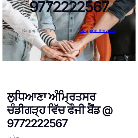
9772222567
Bagpiperband
·
Mar 16, 2025
·
Bagpipe Services
ਲੁਧਿਆਣਾ ਅੰਮ੍ਰਿਤਸਰ
ਚੰਡੀਗੜ੍ਹ ਵਿੱਚ ਫੌਜੀ ਬੈਂਡ @
9772222567
ਰੂਪਰੇਖਾ: