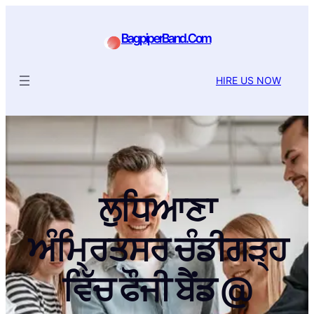
BagpiperBand.Com
HIRE US NOW
ਲੁਧਿਆਣਾ
ਅੰਮ੍ਰਿਤਸਰ ਚੰਡੀਗੜ੍ਹ
ਵਿੱਚ ਫੌਜੀ ਬੈਂਡ @