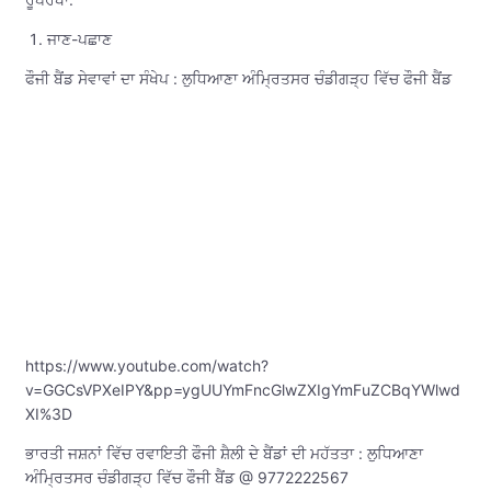
ਜਾਣ-ਪਛਾਣ
ਫੌਜੀ ਬੈਂਡ ਸੇਵਾਵਾਂ ਦਾ ਸੰਖੇਪ : ਲੁਧਿਆਣਾ ਅੰਮ੍ਰਿਤਸਰ ਚੰਡੀਗੜ੍ਹ ਵਿੱਚ ਫੌਜੀ ਬੈਂਡ
https://www.youtube.com/watch?
v=GGCsVPXeIPY&pp=ygUUYmFncGlwZXIgYmFuZCBqYWlwd
XI%3D
ਭਾਰਤੀ ਜਸ਼ਨਾਂ ਵਿੱਚ ਰਵਾਇਤੀ ਫੌਜੀ ਸ਼ੈਲੀ ਦੇ ਬੈਂਡਾਂ ਦੀ ਮਹੱਤਤਾ : ਲੁਧਿਆਣਾ
ਅੰਮ੍ਰਿਤਸਰ ਚੰਡੀਗੜ੍ਹ ਵਿੱਚ ਫੌਜੀ ਬੈਂਡ @ 9772222567