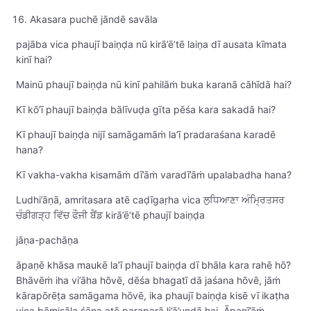
Akasara puchē jāndē savāla
pajāba vica phaujī baiṇḍa nū kirā’ē’tē laiṇa dī ausata kīmata
kinī hai?
Mainū phaujī baiṇḍa nū kinī pahilāṁ buka karanā cāhīdā hai?
Kī kō’ī phaujī baiṇḍa bālīvuḍa gīta pēśa kara sakadā hai?
Kī phaujī baiṇḍa nijī samāgamāṁ la’ī pradaraśana karadē
hana?
Kī vakha-vakha kisamāṁ dī’āṁ varadī’āṁ upalabadha hana?
Ludhi’āṇā, amritasara atē caḍīgaṛha vica ਲੁਧਿਆਣਾ ਅੰਮ੍ਰਿਤਸਰ
ਚੰਡੀਗੜ੍ਹ ਵਿੱਚ ਫੌਜੀ ਬੈਂਡ kirā’ē’tē phaujī baiṇḍa
jāṇa-pachāṇa
āpaṇē khāsa maukē la’ī phaujī baiṇḍa dī bhāla kara rahē hō?
Bhāvēṁ iha vi’āha hōvē, dēśa bhagatī dā jaśana hōvē, jāṁ
kārapōrēṭa samāgama hōvē, ika phaujī baiṇḍa kisē vī ikaṭha
vica bēmisāla śāna atē paraparā li’ā’undā hai. Āpaṇī’āṁ