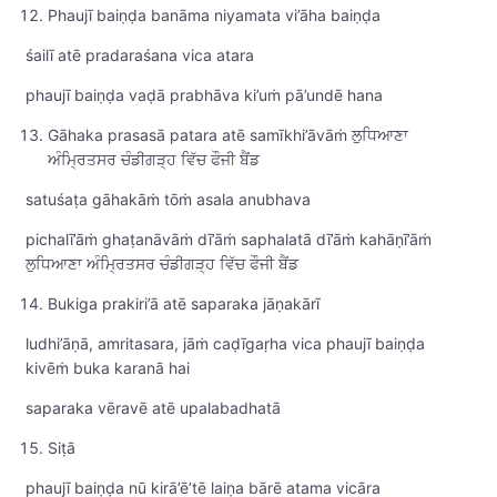
Phaujī baiṇḍa banāma niyamata vi’āha baiṇḍa
śailī atē pradaraśana vica atara
phaujī baiṇḍa vaḍā prabhāva ki’uṁ pā’undē hana
Gāhaka prasasā patara atē samīkhi’āvāṁ ਲੁਧਿਆਣਾ
ਅੰਮ੍ਰਿਤਸਰ ਚੰਡੀਗੜ੍ਹ ਵਿੱਚ ਫੌਜੀ ਬੈਂਡ
satuśaṭa gāhakāṁ tōṁ asala anubhava
pichalī’āṁ ghaṭanāvāṁ dī’āṁ saphalatā dī’āṁ kahāṇī’āṁ
ਲੁਧਿਆਣਾ ਅੰਮ੍ਰਿਤਸਰ ਚੰਡੀਗੜ੍ਹ ਵਿੱਚ ਫੌਜੀ ਬੈਂਡ
Bukiga prakiri’ā atē saparaka jāṇakārī
ludhi’āṇā, amritasara, jāṁ caḍīgaṛha vica phaujī baiṇḍa
kivēṁ buka karanā hai
saparaka vēravē atē upalabadhatā
Siṭā
phaujī baiṇḍa nū kirā’ē’tē laiṇa bārē atama vicāra