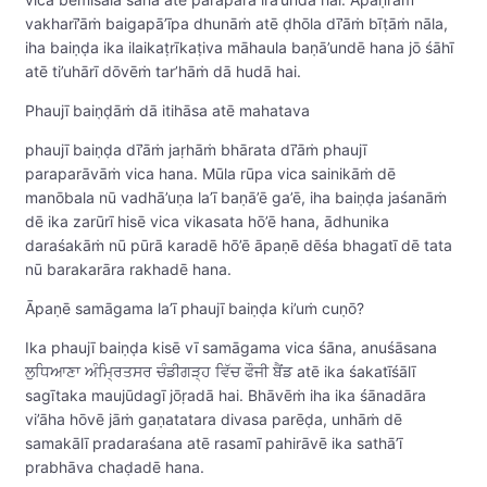
vakharī’āṁ baigapā’īpa dhunāṁ atē ḍhōla dī’āṁ bīṭāṁ nāla,
iha baiṇḍa ika ilaikaṭrīkaṭiva māhaula baṇā’undē hana jō śāhī
atē ti’uhārī dōvēṁ tar’hāṁ dā hudā hai.
Phaujī baiṇḍāṁ dā itihāsa atē mahatava
phaujī baiṇḍa dī’āṁ jaṛhāṁ bhārata dī’āṁ phaujī
paraparāvāṁ vica hana. Mūla rūpa vica sainikāṁ dē
manōbala nū vadhā’uṇa la’ī baṇā’ē ga’ē, iha baiṇḍa jaśanāṁ
dē ika zarūrī hisē vica vikasata hō’ē hana, ādhunika
daraśakāṁ nū pūrā karadē hō’ē āpaṇē dēśa bhagatī dē tata
nū barakarāra rakhadē hana.
Āpaṇē samāgama la’ī phaujī baiṇḍa ki’uṁ cuṇō?
Ika phaujī baiṇḍa kisē vī samāgama vica śāna, anuśāsana
ਲੁਧਿਆਣਾ ਅੰਮ੍ਰਿਤਸਰ ਚੰਡੀਗੜ੍ਹ ਵਿੱਚ ਫੌਜੀ ਬੈਂਡ atē ika śakatīśālī
sagītaka maujūdagī jōṛadā hai. Bhāvēṁ iha ika śānadāra
vi’āha hōvē jāṁ gaṇatatara divasa parēḍa, unhāṁ dē
samakālī pradaraśana atē rasamī pahirāvē ika sathā’ī
prabhāva chaḍadē hana.