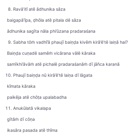
Ravā’itī atē ādhunika sāza
baigapā’īpa, ḍhōla atē pitala dē sāza
ādhunika sagīta nāla phi’ūzana pradaraśana
Sabha tōṁ vadhī’ā phaujī baiṇḍa kivēṁ kirā’ē’tē laiṇā hai?
Baiṇḍa cuṇadē samēṁ vicārana vālē kāraka
samīkhi’āvāṁ atē pichalē pradaraśanāṁ dī jān̄ca karanā
Phaujī baiṇḍa nū kirā’ē’tē laiṇa dī lāgata
kīmata kāraka
paikēja atē chōṭa upalabadha
Anukūlatā vikalapa
gītāṁ dī cōṇa
ikasāra pasada atē thīma