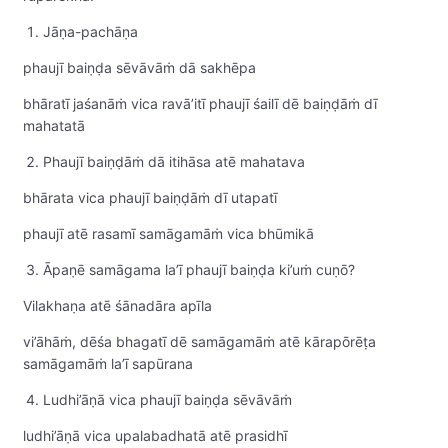
Jāṇa-pachāṇa
phaujī baiṇḍa sēvāvāṁ dā sakhēpa
bhāratī jaśanāṁ vica ravā’itī phaujī śailī dē baiṇḍāṁ dī
mahatatā
Phaujī baiṇḍāṁ dā itihāsa atē mahatava
bhārata vica phaujī baiṇḍāṁ dī utapatī
phaujī atē rasamī samāgamāṁ vica bhūmikā
Āpaṇē samāgama la’ī phaujī baiṇḍa ki’uṁ cuṇō?
Vilakhaṇa atē śānadāra apīla
vi’āhāṁ, dēśa bhagatī dē samāgamāṁ atē kārapōrēṭa
samāgamāṁ la’ī sapūrana
Ludhi’āṇā vica phaujī baiṇḍa sēvāvāṁ
ludhi’āṇā vica upalabadhatā atē prasidhī