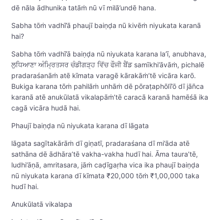
dē nāla ādhunika tatāṁ nū vī milā’undē hana.
Sabha tōṁ vadhī’ā phaujī baiṇḍa nū kivēṁ niyukata karanā
hai?
Sabha tōṁ vadhī’ā baiṇḍa nū niyukata karana la’ī, anubhava,
ਲੁਧਿਆਣਾ ਅੰਮ੍ਰਿਤਸਰ ਚੰਡੀਗੜ੍ਹ ਵਿੱਚ ਫੌਜੀ ਬੈਂਡ samīkhi’āvāṁ, pichalē
pradaraśanāṁ atē kīmata varagē kārakāṁ’tē vicāra karō.
Bukiga karana tōṁ pahilāṁ unhāṁ dē pōraṭaphōlī’ō dī jān̄ca
karanā atē anukūlatā vikalapāṁ’tē caracā karanā hamēśā ika
cagā vicāra hudā hai.
Phaujī baiṇḍa nū niyukata karana dī lāgata
lāgata sagītakārāṁ dī giṇatī, pradaraśana dī mi’āda atē
sathāna dē ādhāra’tē vakha-vakha hudī hai. Āma taura’tē,
ludhi’āṇā, amritasara, jāṁ caḍīgaṛha vica ika phaujī baiṇḍa
nū niyukata karana dī kīmata ₹20,000 tōṁ ₹1,00,000 taka
hudī hai.
Anukūlatā vikalapa