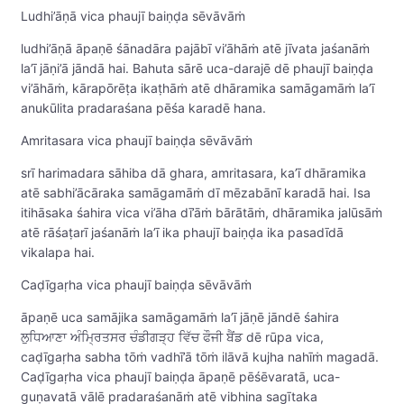
Ludhi’āṇā vica phaujī baiṇḍa sēvāvāṁ
ludhi’āṇā āpaṇē śānadāra pajābī vi’āhāṁ atē jīvata jaśanāṁ
la’ī jāṇi’ā jāndā hai. Bahuta sārē uca-darajē dē phaujī baiṇḍa
vi’āhāṁ, kārapōrēṭa ikaṭhāṁ atē dhāramika samāgamāṁ la’ī
anukūlita pradaraśana pēśa karadē hana.
Amritasara vica phaujī baiṇḍa sēvāvāṁ
srī harimadara sāhiba dā ghara, amritasara, ka’ī dhāramika
atē sabhi’ācāraka samāgamāṁ dī mēzabānī karadā hai. Isa
itihāsaka śahira vica vi’āha dī’āṁ bārātāṁ, dhāramika jalūsāṁ
atē rāśaṭarī jaśanāṁ la’ī ika phaujī baiṇḍa ika pasadīdā
vikalapa hai.
Caḍīgaṛha vica phaujī baiṇḍa sēvāvāṁ
āpaṇē uca samājika samāgamāṁ la’ī jāṇē jāndē śahira
ਲੁਧਿਆਣਾ ਅੰਮ੍ਰਿਤਸਰ ਚੰਡੀਗੜ੍ਹ ਵਿੱਚ ਫੌਜੀ ਬੈਂਡ dē rūpa vica,
caḍīgaṛha sabha tōṁ vadhī’ā tōṁ ilāvā kujha nahīṁ magadā.
Caḍīgaṛha vica phaujī baiṇḍa āpaṇē pēśēvaratā, uca-
guṇavatā vālē pradaraśanāṁ atē vibhina sagītaka