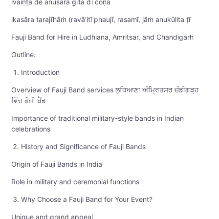
ivaiṇṭa dē anusāra gīta dī cōṇa
ikasāra tarajīhāṁ (ravā’itī phaujī, rasamī, jāṁ anukūlita ṭī
Fauji Band for Hire in Ludhiana, Amritsar, and Chandigarh
Outline:
Introduction
Overview of Fauji Band services ਲੁਧਿਆਣਾ ਅੰਮ੍ਰਿਤਸਰ ਚੰਡੀਗੜ੍ਹ
ਵਿੱਚ ਫੌਜੀ ਬੈਂਡ
Importance of traditional military-style bands in Indian
celebrations
History and Significance of Fauji Bands
Origin of Fauji Bands in India
Role in military and ceremonial functions
Why Choose a Fauji Band for Your Event?
Unique and grand appeal