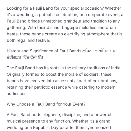
Looking for a Fauji Band for your special occasion? Whether
it’s a wedding, a patriotic celebration, or a corporate event, a
Fauji Band brings unmatched grandeur and tradition to any
gathering. With their distinct bagpipe melodies and drum
beats, these bands create an electrifying atmosphere that is
both regal and festive.
History and Significance of Fauji Bands ਲੁਧਿਆਣਾ ਅੰਮ੍ਰਿਤਸਰ
ਚੰਡੀਗੜ੍ਹ ਵਿੱਚ ਫੌਜੀ ਬੈਂਡ
The Fauji Band has its roots in the military traditions of India.
Originally formed to boost the morale of soldiers, these
bands have evolved into an essential part of celebrations,
retaining their patriotic essence while catering to modern
audiences.
Why Choose a Fauji Band for Your Event?
A Fauji Band adds elegance, discipline, and a powerful
musical presence to any function. Whether it’s a grand
wedding or a Republic Day parade, their synchronized