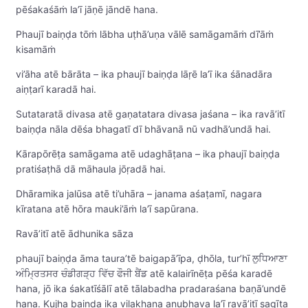
pēśakaśāṁ la’ī jāṇē jāndē hana.
Phaujī baiṇḍa tōṁ lābha uṭhā’uṇa vālē samāgamāṁ dī’āṁ
kisamāṁ
vi’āha atē bārāta – ika phaujī baiṇḍa lāṛē la’ī ika śānadāra
aiṇṭarī karadā hai.
Sutataratā divasa atē gaṇatatara divasa jaśana – ika ravā’itī
baiṇḍa nāla dēśa bhagatī dī bhāvanā nū vadhā’undā hai.
Kārapōrēṭa samāgama atē udaghāṭana – ika phaujī baiṇḍa
pratiśaṭhā dā māhaula jōṛadā hai.
Dhāramika jalūsa atē ti’uhāra – janama aśaṭamī, nagara
kīratana atē hōra mauki’āṁ la’ī sapūrana.
Ravā’itī atē ādhunika sāza
phaujī baiṇḍa āma taura’tē baigapā’īpa, ḍhōla, tur’hī ਲੁਧਿਆਣਾ
ਅੰਮ੍ਰਿਤਸਰ ਚੰਡੀਗੜ੍ਹ ਵਿੱਚ ਫੌਜੀ ਬੈਂਡ atē kalairīnēṭa pēśa karadē
hana, jō ika śakatīśālī atē tālabadha pradaraśana baṇā’undē
hana. Kujha baiṇḍa ika vilakhaṇa anubhava la’ī ravā’itī sagīta