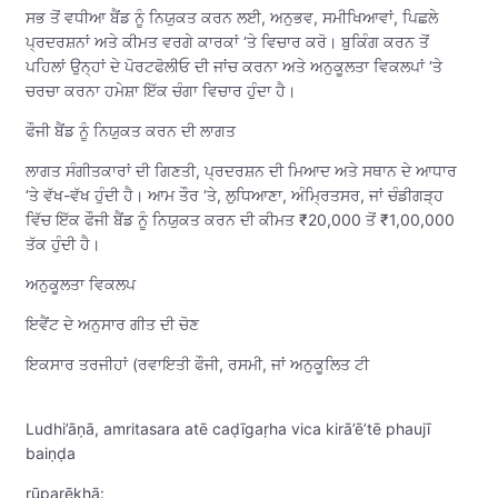
ਸਭ ਤੋਂ ਵਧੀਆ ਬੈਂਡ ਨੂੰ ਨਿਯੁਕਤ ਕਰਨ ਲਈ, ਅਨੁਭਵ, ਸਮੀਖਿਆਵਾਂ, ਪਿਛਲੇ
ਪ੍ਰਦਰਸ਼ਨਾਂ ਅਤੇ ਕੀਮਤ ਵਰਗੇ ਕਾਰਕਾਂ ‘ਤੇ ਵਿਚਾਰ ਕਰੋ। ਬੁਕਿੰਗ ਕਰਨ ਤੋਂ
ਪਹਿਲਾਂ ਉਨ੍ਹਾਂ ਦੇ ਪੋਰਟਫੋਲੀਓ ਦੀ ਜਾਂਚ ਕਰਨਾ ਅਤੇ ਅਨੁਕੂਲਤਾ ਵਿਕਲਪਾਂ ‘ਤੇ
ਚਰਚਾ ਕਰਨਾ ਹਮੇਸ਼ਾ ਇੱਕ ਚੰਗਾ ਵਿਚਾਰ ਹੁੰਦਾ ਹੈ।
ਫੌਜੀ ਬੈਂਡ ਨੂੰ ਨਿਯੁਕਤ ਕਰਨ ਦੀ ਲਾਗਤ
ਲਾਗਤ ਸੰਗੀਤਕਾਰਾਂ ਦੀ ਗਿਣਤੀ, ਪ੍ਰਦਰਸ਼ਨ ਦੀ ਮਿਆਦ ਅਤੇ ਸਥਾਨ ਦੇ ਆਧਾਰ
‘ਤੇ ਵੱਖ-ਵੱਖ ਹੁੰਦੀ ਹੈ। ਆਮ ਤੌਰ ‘ਤੇ, ਲੁਧਿਆਣਾ, ਅੰਮ੍ਰਿਤਸਰ, ਜਾਂ ਚੰਡੀਗੜ੍ਹ
ਵਿੱਚ ਇੱਕ ਫੌਜੀ ਬੈਂਡ ਨੂੰ ਨਿਯੁਕਤ ਕਰਨ ਦੀ ਕੀਮਤ ₹20,000 ਤੋਂ ₹1,00,000
ਤੱਕ ਹੁੰਦੀ ਹੈ।
ਅਨੁਕੂਲਤਾ ਵਿਕਲਪ
ਇਵੈਂਟ ਦੇ ਅਨੁਸਾਰ ਗੀਤ ਦੀ ਚੋਣ
ਇਕਸਾਰ ਤਰਜੀਹਾਂ (ਰਵਾਇਤੀ ਫੌਜੀ, ਰਸਮੀ, ਜਾਂ ਅਨੁਕੂਲਿਤ ਟੀ
Ludhi’āṇā, amritasara atē caḍīgaṛha vica kirā’ē’tē phaujī
baiṇḍa
rūparēkhā: