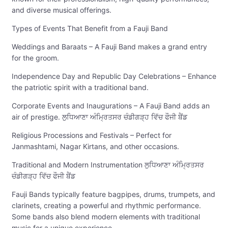
and diverse musical offerings.
Types of Events That Benefit from a Fauji Band
Weddings and Baraats – A Fauji Band makes a grand entry
for the groom.
Independence Day and Republic Day Celebrations – Enhance
the patriotic spirit with a traditional band.
Corporate Events and Inaugurations – A Fauji Band adds an
air of prestige. ਲੁਧਿਆਣਾ ਅੰਮ੍ਰਿਤਸਰ ਚੰਡੀਗੜ੍ਹ ਵਿੱਚ ਫੌਜੀ ਬੈਂਡ
Religious Processions and Festivals – Perfect for
Janmashtami, Nagar Kirtans, and other occasions.
Traditional and Modern Instrumentation ਲੁਧਿਆਣਾ ਅੰਮ੍ਰਿਤਸਰ
ਚੰਡੀਗੜ੍ਹ ਵਿੱਚ ਫੌਜੀ ਬੈਂਡ
Fauji Bands typically feature bagpipes, drums, trumpets, and
clarinets, creating a powerful and rhythmic performance.
Some bands also blend modern elements with traditional
music for a unique experience.