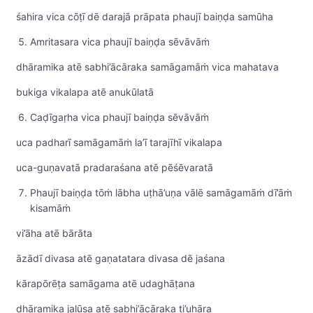
śahira vica cōṭī dē darajā prāpata phaujī baiṇḍa samūha
Amritasara vica phaujī baiṇḍa sēvāvāṁ
dhāramika atē sabhi’ācāraka samāgamāṁ vica mahatava
bukiga vikalapa atē anukūlatā
Caḍīgaṛha vica phaujī baiṇḍa sēvāvāṁ
uca padharī samāgamāṁ la’ī tarajīhī vikalapa
uca-guṇavatā pradaraśana atē pēśēvaratā
Phaujī baiṇḍa tōṁ lābha uṭhā’uṇa vālē samāgamāṁ dī’āṁ
kisamāṁ
vi’āha atē bārāta
āzādī divasa atē gaṇatatara divasa dē jaśana
kārapōrēṭa samāgama atē udaghāṭana
dhāramika jalūsa atē sabhi’ācāraka ti’uhāra