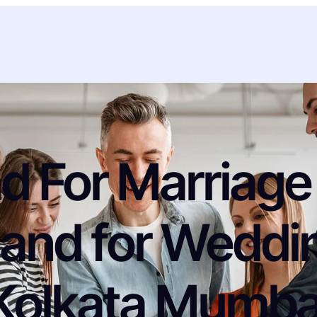
d For Marriage 
and for Weddin
Kolkata Mumba