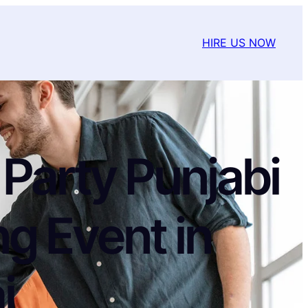
HIRE US NOW
Party Punjabi
g Event in
i