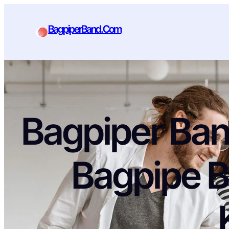
BagpiperBand.Com
Bagpiper Ban
Bagpipe B