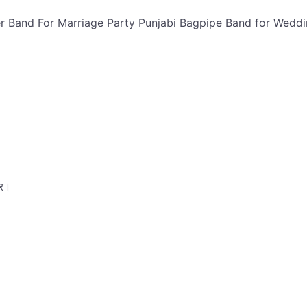
ंड Bagpiper Band For Marriage Party Punjabi Bagpipe Band for Wed
ार।